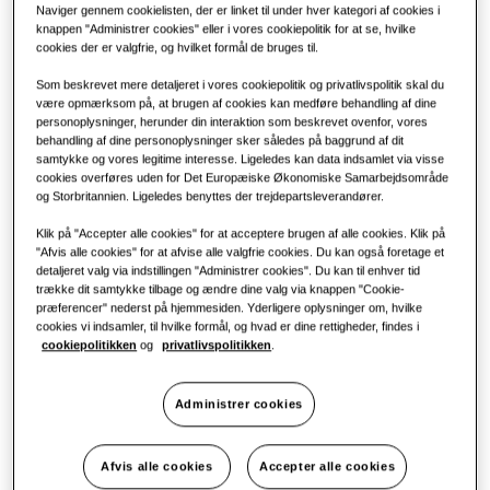
Naviger gennem cookielisten, der er linket til under hver kategori af cookies i
knappen "Administrer cookies" eller i vores cookiepolitik for at se, hvilke
cookies der er valgfrie, og hvilket formål de bruges til.
Som beskrevet mere detaljeret i vores cookiepolitik og privatlivspolitik skal du
være opmærksom på, at brugen af cookies kan medføre behandling af dine
personoplysninger, herunder din interaktion som beskrevet ovenfor, vores
behandling af dine personoplysninger sker således på baggrund af dit
samtykke og vores legitime interesse. Ligeledes kan data indsamlet via visse
cookies overføres uden for Det Europæiske Økonomiske Samarbejdsområde
og Storbritannien. Ligeledes benyttes der trejdepartsleverandører.
Klik på "Accepter alle cookies" for at acceptere brugen af alle cookies. Klik på
"Afvis alle cookies" for at afvise alle valgfrie cookies. Du kan også foretage et
detaljeret valg via indstillingen "Administrer cookies". Du kan til enhver tid
trække dit samtykke tilbage og ændre dine valg via knappen "Cookie-
præferencer" nederst på hjemmesiden. Yderligere oplysninger om, hvilke
cookies vi indsamler, til hvilke formål, og hvad er dine rettigheder, findes i
cookiepolitikken
og
privatlivspolitikken
.
Administrer cookies
Afvis alle cookies
Accepter alle cookies