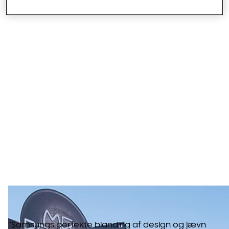
Mr. Brown
Restaurant -
Verano Brianza
MB, Italien
“Samsungs perfekte blanding af design og jævn