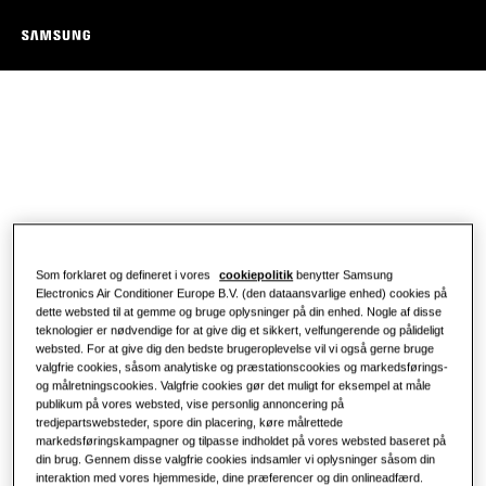
Som forklaret og defineret i vores
cookiepolitik
benytter Samsung
Electronics Air Conditioner Europe B.V. (den dataansvarlige enhed) cookies på
dette websted til at gemme og bruge oplysninger på din enhed. Nogle af disse
teknologier er nødvendige for at give dig et sikkert, velfungerende og pålideligt
websted. For at give dig den bedste brugeroplevelse vil vi også gerne bruge
valgfrie cookies, såsom analytiske og præstationscookies og markedsførings-
og målretningscookies. Valgfrie cookies gør det muligt for eksempel at måle
publikum på vores websted, vise personlig annoncering på
tredjepartswebsteder, spore din placering, køre målrettede
markedsføringskampagner og tilpasse indholdet på vores websted baseret på
din brug. Gennem disse valgfrie cookies indsamler vi oplysninger såsom din
interaktion med vores hjemmeside, dine præferencer og din onlineadfærd.