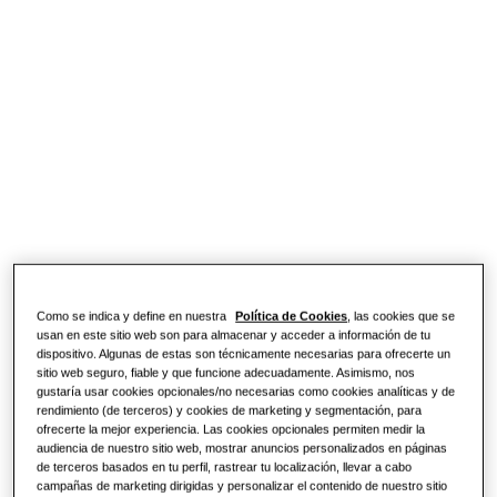
SOLUCIONES COMERCIALES
SmartThings
Soluciones de climatización
Hoteles
Cassette 360
Controles
Comercio
Compara WindFree
Restaurante
Productos
Oficina
Sostenibilidad
Como se indica y define en nuestra
Política de Cookies
, las cookies que se
usan en este sitio web son para almacenar y acceder a información de tu
One Samsung
dispositivo. Algunas de estas son técnicamente necesarias para ofrecerte un
sitio web seguro, fiable y que funcione adecuadamente. Asimismo, nos
gustaría usar cookies opcionales/no necesarias como cookies analíticas y de
rendimiento (de terceros) y cookies de marketing y segmentación, para
ofrecerte la mejor experiencia. Las cookies opcionales permiten medir la
Efficient Climate Control
audiencia de nuestro sitio web, mostrar anuncios personalizados en páginas
de terceros basados en tu perfil, rastrear tu localización, llevar a cabo
campañas de marketing dirigidas y personalizar el contenido de nuestro sitio
Windfree Health Silence