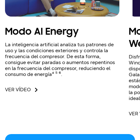
Modo AI Energy
M
We
La inteligencia artificial analiza tus patrones de
uso y las condiciones exteriores y controla la
frecuencia del compresor. De esta forma,
Disf
consigue evitar paradas o aumentos repentinos
Wind
en la frecuencia del compresor, reduciendo el
disp
consumo de energía⁴ ⁵ ⁶.
Gala
está
modo
VER VÍDEO
la p
idea
VER