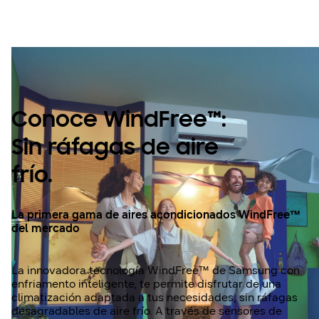
Windfree™
Conoce WindFree™:
Sin ráfagas de aire
frío.
La primera gama de aires acondicionados WindFree™
del mercado
La innovadora tecnología WindFree™ de Samsung con
enfriamento inteligente, te permite disfrutar de una
climatización adaptada a tus necesidades, sin ráfagas
desagradables de aire frío. A través de sensores de