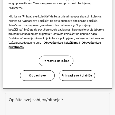
mogu preneti izvan Evropskog ekonomskog prostora i Ujedinjenog
Kraljevstva.
Telefon
Kliknite na "Prihvati sve kolačiće" da biste pristali na upotrebu svih kolačića.
Kliknite na "Odbaci sve kolačiće" da biste odbili sve opcionalne kolačiće.
Takođe možete napraviti granularni izbor putem opcije "Upravljanje
kolačićima." Možete da povučete svoju saglasnost i promenite svoje izbore u
Kompanija
*
bilo kom trenutku putem dugmeta "Postavke kolačića" na dnu veb sajta.
Dodatne informacije o tome koje kolačiće prikupljamo, za koje svrhe i koja su
Vaša prava dostupne su iz
Obaveštenja o kolačićima
i
Obaveštenja o
privatnosti.
Uloga
Postavke kolačića
Odbaci sve
Prihvati sve kolačiće
Opišite svoj zahtjev/pitanje
*