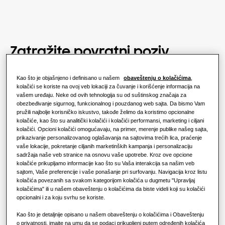
Zatražite povratni poziv
Kontaktirajte naš prodajni tim da razgovarate o
Kao što je objašnjeno i definisano u našem
obaveštenju o kolačićima
,
najboljim opcijama za Vaš dom ili poslovanje.
kolačići se koriste na ovoj veb lokaciji za čuvanje i korišćenje informacija na
vašem uređaju. Neke od ovih tehnologija su od suštinskog značaja za
obezbeđivanje sigurnog, funkcionalnog i pouzdanog web sajta. Da bismo Vam
pružili najbolje korisničko iskustvo, takođe želimo da koristimo opcionalne
kolačiće, kao što su analitički kolačići i kolačići performansi, marketing i ciljani
kolačići. Opcioni kolačići omogućavaju, na primer, merenje publike našeg sajta,
prikazivanje personalizovanog oglašavanja na sajtovima trećih lica, praćenje
Ime
*
vaše lokacije, pokretanje ciljanih marketinških kampanja i personalizaciju
sadržaja naše veb stranice na osnovu vaše upotrebe. Kroz ove opcione
kolačiće prikupljamo informacije kao što su Vaša interakcija sa našim veb
sajtom, Vaše preferencije i vaše ponašanje pri surfovanju. Navigacija kroz listu
Prezime
*
kolačića povezanih sa svakom kategorijom kolačića u dugmetu "Upravljaj
kolačićima" ili u našem obaveštenju o kolačićima da biste videli koji su kolačići
opcionalni i za koju svrhu se koriste.
E-mail adresa
*
Kao što je detaljnije opisano u našem obaveštenju o kolačićima i Obaveštenju
o privatnosti, imajte na umu da se podaci prikupljeni putem određenih kolačića