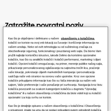
Zatražite povratni poziv
Kontaktirajte naš prodajni tim da razgovarate o
Kao što je objašnjeno i definisano u našem
obaveštenju o kolačićima
,
najboljim opcijama za Vaš dom ili poslovanje.
kolačići se koriste na ovoj veb lokaciji za čuvanje i korišćenje informacija na
vašem uređaju. Neke od ovih tehnologija su od suštinskog značaja za
obezbeđivanje sigurnog, funkcionalnog i pouzdanog web sajta. Da bismo Vam
pružili najbolje korisničko iskustvo, takođe želimo da koristimo opcionalne
kolačiće, kao što su analitički kolačići i kolačići performansi, marketing i ciljani
kolačići. Opcioni kolačići omogućavaju, na primer, merenje publike našeg sajta,
prikazivanje personalizovanog oglašavanja na sajtovima trećih lica, praćenje
Ime
*
vaše lokacije, pokretanje ciljanih marketinških kampanja i personalizaciju
sadržaja naše veb stranice na osnovu vaše upotrebe. Kroz ove opcione
kolačiće prikupljamo informacije kao što su Vaša interakcija sa našim veb
sajtom, Vaše preferencije i vaše ponašanje pri surfovanju. Navigacija kroz listu
Prezime
*
kolačića povezanih sa svakom kategorijom kolačića u dugmetu "Upravljaj
kolačićima" ili u našem obaveštenju o kolačićima da biste videli koji su kolačići
opcionalni i za koju svrhu se koriste.
E-mail adresa
*
Kao što je detaljnije opisano u našem obaveštenju o kolačićima i Obaveštenju
o privatnosti, imajte na umu da se podaci prikupljeni putem određenih kolačića