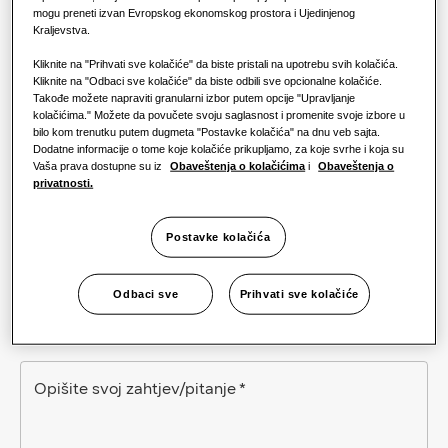
mogu preneti izvan Evropskog ekonomskog prostora i Ujedinjenog
Kraljevstva.
Telefon
Kliknite na "Prihvati sve kolačiće" da biste pristali na upotrebu svih kolačića.
Kliknite na "Odbaci sve kolačiće" da biste odbili sve opcionalne kolačiće.
Takođe možete napraviti granularni izbor putem opcije "Upravljanje
kolačićima." Možete da povučete svoju saglasnost i promenite svoje izbore u
Kompanija
*
bilo kom trenutku putem dugmeta "Postavke kolačića" na dnu veb sajta.
Dodatne informacije o tome koje kolačiće prikupljamo, za koje svrhe i koja su
Vaša prava dostupne su iz
Obaveštenja o kolačićima
i
Obaveštenja o
privatnosti.
Uloga
Postavke kolačića
Odbaci sve
Prihvati sve kolačiće
Opišite svoj zahtjev/pitanje
*