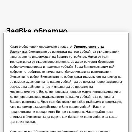
Заявка обратно
Свържете се с нашия екип по продажбите, за да
Както е обяснено и определено в нашето
Уведомлението за
обсъдите най -добрите варианти за вашия дом
бисквитки
, бисквитките се използват на този уебсайт за съхраняване и
или бизнес.
използване на информация на Вашето устройство. Някои от тези
технологии са от съществено значение, за да ви осигурят безопасен,
добре функциониращ и надежден уебсайт. За да Ви предоставим най-
доброто потребителско изживяване, бихме искали да използваме и
бисквитки по избор. Бисквитките по избор дават възможност например да
се измери аудиторията на нашия уебсайт, да се показва персонализирана
Име
*
реклама на сайтове на трети страни, да се проследява
местоположението Ви, да се провеждат целеви маркетингови кампании и
да се персонализира съдържанието на нашия уебсайт въз основа на
Вашето използване. Чрез тези бисквитки по избор събираме информация,
като например взаимодействието Ви с нашия уебсайт, Вашите
Фамилия
*
предпочитания и поведението Ви при сърфиране. Навигирайте през
списъка с бисквитки, за да видите кои бисквитки са по избор и за каква
цел се използват.
Имейл
*
Кликнете върху "Приемам всички бисквитки", за да се съгласите с