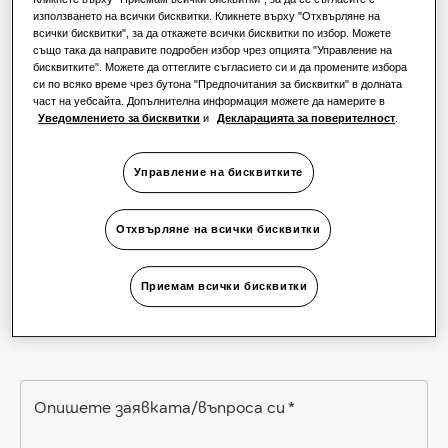
използването на всички бисквитки. Кликнете върху "Отхвърляне на
всички бисквитки", за да откажете всички бисквитки по избор. Можете
също така да направите подробен избор чрез опцията "Управление на
Телефон
бисквитките". Можете да оттеглите съгласието си и да промените избора
си по всяко време чрез бутона "Предпочитания за бисквитки" в долната
част на уебсайта. Допълнителна информация можете да намерите в
Уведомлението за бисквитки
и
Декларацията за поверителност
.
Компания
*
Управление на бисквитките
Роля
Отхвърляне на всички бисквитки
Приемам всички бисквитки
Опишете заявката/въпроса си
*