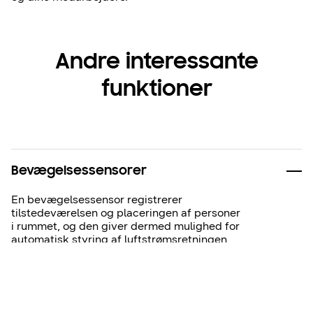
Andre interessante
funktioner
Bevægelsessensorer
En bevægelsessensor registrerer
tilstedeværelsen og placeringen af personer
i rummet, og den giver dermed mulighed for
automatisk styring af luftstrømsretningen
samt effektiv luftkøling. Sørger for, at det
kun er rum, der er i brug, som klimastyres,
hvilket giver dig mulighed for at spare
energi og penge.