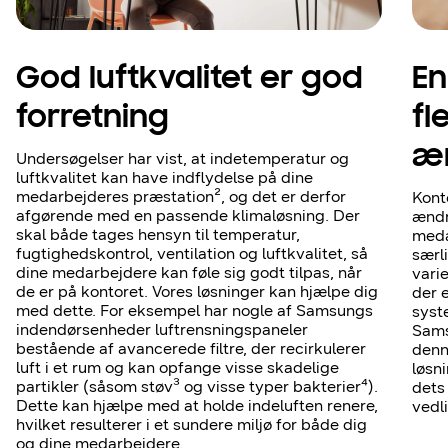
God luftkvalitet er god
En
forretning
fl
æ
Undersøgelser har vist, at indetemperatur og
luftkvalitet kan have indflydelse på dine
medarbejderes præstation², og det er derfor
Kont
afgørende med en passende klimaløsning. Der
ændr
skal både tages hensyn til temperatur,
meda
fugtighedskontrol, ventilation og luftkvalitet, så
særl
dine medarbejdere kan føle sig godt tilpas, når
vari
de er på kontoret. Vores løsninger kan hjælpe dig
der 
med dette. For eksempel har nogle af Samsungs
syste
indendørsenheder luftrensningspaneler
Sams
bestående af avancerede filtre, der recirkulerer
denn
luft i et rum og kan opfange visse skadelige
løsni
partikler (såsom støv³ og visse typer bakterier⁴).
dets 
Dette kan hjælpe med at holde indeluften renere,
vedl
hvilket resulterer i et sundere miljø for både dig
og dine medarbejdere.