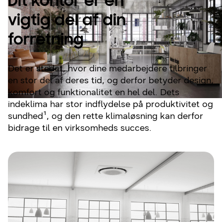
Dit kontor er en
vigtig del af din
forretning
Det er stedet, hvor dine medarbejdere tilbringer
en stor del af deres tid, og derfor betyder design,
komfort og funktionalitet en hel del. Dets
indeklima har stor indflydelse på produktivitet og
sundhed¹, og den rette klimaløsning kan derfor
bidrage til en virksomheds succes.