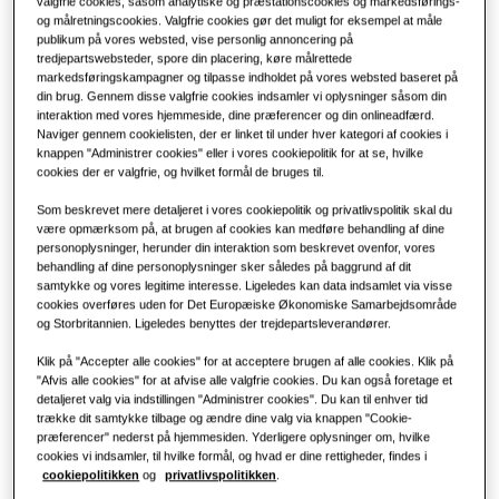
valgfrie cookies, såsom analytiske og præstationscookies og markedsførings-
og målretningscookies. Valgfrie cookies gør det muligt for eksempel at måle
publikum på vores websted, vise personlig annoncering på
Kontor
tredjepartswebsteder, spore din placering, køre målrettede
markedsføringskampagner og tilpasse indholdet på vores websted baseret på
Bæredygtighed
din brug. Gennem disse valgfrie cookies indsamler vi oplysninger såsom din
interaktion med vores hjemmeside, dine præferencer og din onlineadfærd.
Naviger gennem cookielisten, der er linket til under hver kategori af cookies i
One Samsung
knappen "Administrer cookies" eller i vores cookiepolitik for at se, hvilke
cookies der er valgfrie, og hvilket formål de bruges til.
Som beskrevet mere detaljeret i vores cookiepolitik og privatlivspolitik skal du
være opmærksom på, at brugen af cookies kan medføre behandling af dine
personoplysninger, herunder din interaktion som beskrevet ovenfor, vores
behandling af dine personoplysninger sker således på baggrund af dit
samtykke og vores legitime interesse. Ligeledes kan data indsamlet via visse
cookies overføres uden for Det Europæiske Økonomiske Samarbejdsområde
og Storbritannien. Ligeledes benyttes der trejdepartsleverandører.
Klik på "Accepter alle cookies" for at acceptere brugen af alle cookies. Klik på
"Afvis alle cookies" for at afvise alle valgfrie cookies. Du kan også foretage et
detaljeret valg via indstillingen "Administrer cookies". Du kan til enhver tid
trække dit samtykke tilbage og ændre dine valg via knappen "Cookie-
præferencer" nederst på hjemmesiden. Yderligere oplysninger om, hvilke
cookies vi indsamler, til hvilke formål, og hvad er dine rettigheder, findes i
cookiepolitikken
og
privatlivspolitikken
.