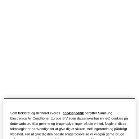
LØSNINGER TIL BOLIGER
Vores løsninger
Hvad er en varmepumpe, og hvordan
fungerer den?
LØSNINGER TIL DIT HJEM
Produkter
Løsninger til klimaanlæg
Fordele ved en varmepumpe
Produkter
Samsung
Varmepumpeløsninger
Hvad er et klimaanlæg, og hvordan
fungerer det?
LØSNINGER TIL ERHVERVSBYGNINGER
Populære produkter
LØSNINGER TIL ERHVERV
Løsninger til klimaanlæg
Hoteller
Fjernbetjeninger
Som forklaret og defineret i vores
cookiepolitik
benytter Samsung
Detail
Electronics Air Conditioner Europe B.V. (den dataansvarlige enhed) cookies på
dette websted til at gemme og bruge oplysninger på din enhed. Nogle af disse
teknologier er nødvendige for at give dig et sikkert, velfungerende og pålideligt
websted. For at give dig den bedste brugeroplevelse vil vi også gerne bruge
Restaurant