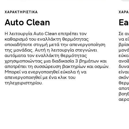
ΧΑΡΑΚΤΗΡΙΣΤΙΚΆ
ΧΑΡΑ
Auto Clean
Ea
Η λειτουργία Auto Clean επιτρέπει τον
Σε α
καθαρισμό του εναλλάκτη θερμότητας
να ε
οποιαδήποτε στιγμή μετά την απενεργοποίηση
βρίσ
της μονάδας. Αυτή η λειτουργία στεγνώνει
μονά
αυτόματα τον εναλλάκτη θερμότητας
εύκο
χρησιμοποιώντας μια διαδικασία 3 βημάτων και
ανοί
αποτρέπει τη συσσώρευση βακτηρίων και οσμών.
δυνα
Μπορεί να ενεργοποιηθεί εύκολα ή να
είνα
απενεργοποιηθεί με ένα κλικ του
σκόν
τηλεχειριστηρίου.
θερμ
αποτ
βοηθ
αερ