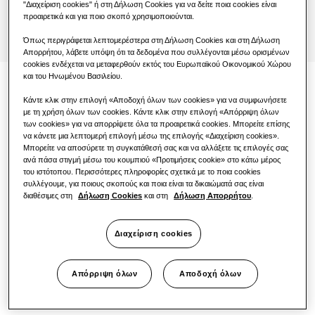
"Διαχείριση cookies" ή στη Δήλωση Cookies για να δείτε ποια cookies είναι
προαιρετικά και για ποιο σκοπό χρησιμοποιούνται.
One Samsung
Όπως περιγράφεται λεπτομερέστερα στη Δήλωση Cookies και στη Δήλωση
Απορρήτου, λάβετε υπόψη ότι τα δεδομένα που συλλέγονται μέσω ορισμένων
cookies ενδέχεται να μεταφερθούν εκτός του Ευρωπαϊκού Οικονομικού Χώρου
και του Ηνωμένου Βασιλείου.
TDM Plus WindFree™ Deluxe
Κάντε κλικ στην επιλογή «Αποδοχή όλων των cookies» για να συμφωνήσετε
με τη χρήση όλων των cookies. Κάντε κλικ στην επιλογή «Απόρριψη όλων
των cookies» για να απορρίψετε όλα τα προαιρετικά cookies. Μπορείτε επίσης
να κάνετε μια λεπτομερή επιλογή μέσω της επιλογής «Διαχείριση cookies».
Η Samsung διευρύνει την τεχνολογία
Μπορείτε να αποσύρετε τη συγκατάθεσή σας και να αλλάξετε τις επιλογές σας
WindFree™ με ένα ολοκαίνουργιο επιτοίχιο
ανά πάσα στιγμή μέσω του κουμπιού «Προτιμήσεις cookie» στο κάτω μέρος
μοντέλο WindFree™ για τη γκάμα προϊόντων
του ιστότοπου. Περισσότερες πληροφορίες σχετικά με το ποια cookies
συλλέγουμε, για ποιους σκοπούς και ποια είναι τα δικαιώματά σας είναι
της σειράς EHS TDM Plus. Το τελευταίο
διαθέσιμες στη
Δήλωση Cookies
και στη
Δήλωση Απορρήτου
.
μοντέλο TDM Plus WindFree™ Deluxe είναι
εξοπλισμένο με τεχνολογία ψύξης WindFree™,
Διαχείριση cookies
διανέμει τον φρέσκο αέρα απαλά και
ομοιόμορφα μέσα από χιλιάδες μικροσκοπικές
οπές, δημιουργώντας περιβάλλον "Ακινησίας
Απόρριψη όλων
Αποδοχή όλων
Αέρα"¹.