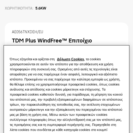
Τι είναι η αντλία θερμότητας και πώς
λειτουργεί;
ΛΎΣΕΙΣ ΓΙΑ ΤΟ ΣΠΊΤΙ ΣΑΣ
ΧΩΡΗΤΙΚΌΤΗΤΑ
:
5.6KW
Προϊόντα
Κλιματισμός για ένα μόνο δωμάτιο
Τα οφέλη μιας αντλίας θερμότητας
Προϊόντα
Σχετικά με τη Samsung
AE056TNXDEH/EU
Λύσεις αντλιών θερμότητας
TDM Plus WindFree™️ Επιτοίχιο
Τι είναι ένα κλιματιστικό και πώς
λειτουργεί
ΛΎΣΕΙΣ ΓΙΑ ΕΜΠΟΡΙΚΆ ΚΤΉΡΙΑ
Διαθέσιμη χωρητικότητα
Προϊόντα Hero
ΕΠΑΓΓΕΛΜΑΤΙΚΈΣ ΛΎΣΕΙΣ
Όπως εξηγείται και ορίζεται στη
Δήλωση Cookies
, τα cookies
Επαγγελματικά συστήματα split
2.2KW
2.8KW
3.6KW
5.6KW
χρησιμοποιούνται σε αυτόν τον ιστότοπο για την αποθήκευση και χρήση
Ξενοδοχεία
πληροφοριών στη συσκευή σας. Ορισμένες από αυτές τις τεχνολογίες είναι
απαραίτητες για να σας παρέχουμε έναν ασφαλή, λειτουργικό και αξιόπιστο
7.1KW
ιστότοπο. Προκειμένου να σας παρέχουμε την καλύτερη εμπειρία ως χρήστη,
Χειριστήρια
θα θέλαμε επίσης να χρησιμοποιήσουμε προαιρετικά cookies, όπως cookies
Λιανική
ανάλυσης και απόδοσης και cookies μάρκετινγκ και στόχευσης. Τα
Διαθέσιμη ισχύς
προαιρετικά cookies καθιστούν δυνατή, για παράδειγμα, τη μέτρηση του κοινού
του ιστότοπού μας, την προβολή εξατομικευμένων διαφημίσεων σε ιστότοπους
Εστιατόριο
τρίτων, την παρακολούθηση της τοποθεσίας σας, την εκτέλεση στοχευμένων
1 φάση
εκστρατειών μάρκετινγκ και την εξατομίκευση του περιεχομένου του ιστότοπού
μας με βάση τη χρήση σας. Μέσω αυτών των προαιρετικών cookies
Γραφείο
συλλέγουμε πληροφορίες όπως την αλληλεπίδρασή σας με τον ιστότοπό μας,
τις προτιμήσεις σας και τη συμπεριφορά περιήγησής σας. Περιηγηθείτε στη
Βρείτε έναν εγκαταστάτη
λίστα cookies που συνδέεται με κάθε κατηγορία cookies στο κουμπί
Βιωσιμότητα