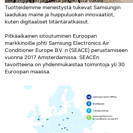
sekä myynnin jälkeistä ja teknistä tukea.
Tuotteidemme menestystä tukevat Samsungin
laadukas maine ja huippuluokan innovaatiot,
kuten digitaaliset liitäntäratkaisut.
Pitkäaikainen sitoutuminen Euroopan
markkinoille johti Samsung Electronics Air
Conditioner Europe B.V.:n (SEACE) perustamiseen
vuonna 2017 Amsterdamissa. SEACEn
tavoitteena on yhdenmukaistaa toimintoja yli 30
Euroopan maassa.