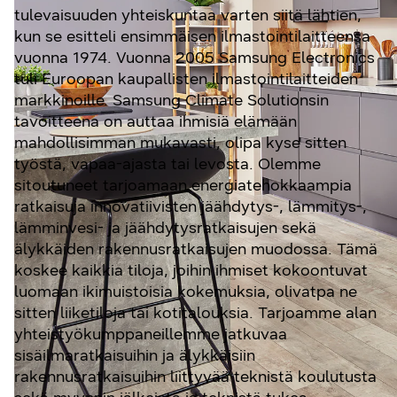
tulevaisuuden yhteiskuntaa varten siitä lähtien,
kun se esitteli ensimmäisen ilmastointilaitteensa
vuonna 1974. Vuonna 2005 Samsung Electronics
tuli Euroopan kaupallisten ilmastointilaitteiden
markkinoille. Samsung Climate Solutionsin
tavoitteena on auttaa ihmisiä elämään
mahdollisimman mukavasti, olipa kyse sitten
työstä, vapaa-ajasta tai levosta. Olemme
sitoutuneet tarjoamaan energiatehokkaampia
ratkaisuja innovatiivisten jäähdytys-, lämmitys-,
lämminvesi- ja jäähdytysratkaisujen sekä
älykkäiden rakennusratkaisujen muodossa. Tämä
koskee kaikkia tiloja, joihin ihmiset kokoontuvat
luomaan ikimuistoisia kokemuksia, olivatpa ne
sitten liiketiloja tai kotitalouksia. Tarjoamme alan
yhteistyökumppaneillemme jatkuvaa
sisäilmaratkaisuihin ja älykkäisiin
rakennusratkaisuihin liittyvää teknistä koulutusta