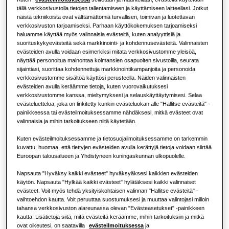
tällä verkkosivustolla tietojen tallentamiseen ja käyttämiseen laitteellasi. Jotkut
Lämpöpumppuratkaisut
Mikä on ilmastointilaite ja miten se
näistä tekniikoista ovat välttämättömiä turvallisen, toimivan ja luotettavan
toimii?
verkkosivuston tarjoamiseksi. Parhaan käyttökokemuksen tarjoamiseksi
RATKAISUJA LIIKERAKENNUKSIIN
Merkittävimmät tuotteet
haluamme käyttää myös valinnaisia evästeitä, kuten analyyttisiä ja
KAUPALLISET RATKAISUT
suorituskykyevästeitä sekä markkinointi- ja kohdennusevästeitä. Valinnaisten
Ilmastointiratkaisut
evästeiden avulla voidaan esimerkiksi mitata verkkosivustomme yleisöä,
näyttää personoitua mainontaa kolmansien osapuolten sivustoilla, seurata
Hotellit
sijaintiasi, suorittaa kohdennettuja markkinointikampanjoita ja personoida
verkkosivustomme sisältöä käyttösi perusteella. Näiden valinnaisten
Ohjauslaitteet
evästeiden avulla keräämme tietoja, kuten vuorovaikutuksesi
Vähittäismyynti
verkkosivustomme kanssa, mieltymyksesi ja selauskäyttäytymisesi. Selaa
evästeluetteloa, joka on linkitetty kunkin evästeluokan alle "Hallitse evästeitä" -
painikkeessa tai evästeilmoituksessamme nähdäksesi, mitkä evästeet ovat
Ravintola
valinnaisia ja mihin tarkoitukseen niitä käytetään.
Kuten evästeilmoituksessamme ja tietosuojailmoituksessamme on tarkemmin
kuvattu, huomaa, että tiettyjen evästeiden avulla kerättyjä tietoja voidaan siirtää
Toimisto
Euroopan talousalueen ja Yhdistyneen kuningaskunnan ulkopuolelle.
Kestävyys
Napsauta "Hyväksy kaikki evästeet" hyväksyäksesi kaikkien evästeiden
käytön. Napsauta "Hylkää kaikki evästeet" hylätäksesi kaikki valinnaiset
evästeet. Voit myös tehdä yksityiskohtaisen valinnan "Hallitse evästeitä" -
One Samsung
vaihtoehdon kautta. Voit peruuttaa suostumuksesi ja muuttaa valintojasi milloin
tahansa verkkosivuston alareunassa olevan "Evästeasetukset" -painikkeen
kautta. Lisätietoja siitä, mitä evästeitä keräämme, mihin tarkoituksiin ja mitkä
ovat oikeutesi, on saatavilla
evästeilmoituksessa
ja