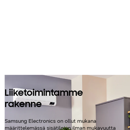
Tietoja Samsung
Climate
Solutionsista
Liiketoimintamme
rakenne
Samsung Electronics on ollut mukana
määrittelemässä sisätilojen ilman mukavuutta