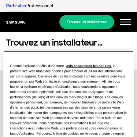
Particulier
Professionnel
Trouver un installateur
Menu
Découverte
Trouvez un installateur près de chez vous
SOLUTIONS RÉSIDENTIELLES
Nos solutions
Qu'est-ce qu'une pompe à chaleur et
Comme expliqué et défini dans notre
avis concernant les cookies
, le
présent site Web utilise des cookies pour stocker et utiliser des informations
comment fonctionne-t-elle?
SOLUTIONS POUR VOTRE FOYER
sur votre appareil. Certaines de ces technologies sont nécessaires pour vous
Produits
proposer un site Web sûr, fiable et fonctionnant correctement. Afin de vous
Solutions Chauffage et Climatisation
fournir la meilleure expérience d’utilisation, nous souhaiterions également
Qu'est ce qu'une pompe à chaleur
utiliser des cookies optionnels, tels que des cookies analytiques et de
Air/Air et quel est son
Produits
performances (de tiers) et des cookies marketing et de ciblage. Les cookies
À propos de Samsung
fonctionnement?
optionnels permettent, par exemple, de mesurer l’audience de notre site Web,
Pompes à Chaleur
d’afficher des publicités personnalisées sur des sites tiers, de suivre votre
localisation, de mener des campagnes marketing ciblées et de personnaliser le
SOLUTIONS POUR LES BÂTIMENTS TERTIAIRES
contenu de notre site Web en fonction de votre utilisation. Par le biais de ces
Les bénéfices d'une pompe à chaleur
Produits phares
cookies optionnels, nous collectons des informations telles que vos
interactions avec notre site Web, vos préférences et votre comportement en
SOLUTIONS TERTIAIRES
Solutions Chauffage et Climatisation
tant qu’utilisateur. Parcourez la liste de cookies en lien sous chaque catégorie