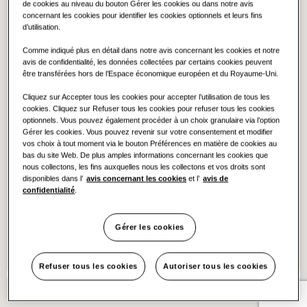
de cookies au niveau du bouton Gérer les cookies ou dans notre avis
Hôtels
concernant les cookies pour identifier les cookies optionnels et leurs fins
Commandes
d’utilisation.
Comme indiqué plus en détail dans notre avis concernant les cookies et notre
Boutiques
avis de confidentialité, les données collectées par certains cookies peuvent
être transférées hors de l’Espace économique européen et du Royaume-Uni.
Restaurant
Cliquez sur Accepter tous les cookies pour accepter l’utilisation de tous les
cookies. Cliquez sur Refuser tous les cookies pour refuser tous les cookies
optionnels. Vous pouvez également procéder à un choix granulaire via l’option
Bureaux
Gérer les cookies. Vous pouvez revenir sur votre consentement et modifier
vos choix à tout moment via le bouton Préférences en matière de cookies au
bas du site Web. De plus amples informations concernant les cookies que
Durabilité
nous collectons, les fins auxquelles nous les collectons et vos droits sont
disponibles dans l’
avis concernant les cookies
et l’
avis de
One Samsung
confidentialité
.
Gérer les cookies
Refuser tous les cookies
Autoriser tous les cookies
Liste
Filtrer
Me situer