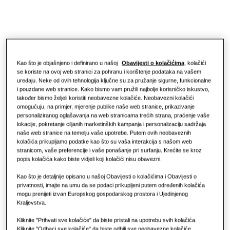
Prednosti dizalice topline
Klimatizacijska rješenja
O tvrtki Samsung
Što je klima uređaj i kako radi?
Rješenja s dizalicom topline
KOMERCIJALNA RJEŠENJA
RJEŠENJA ZA KOMERCIJALNE PROSTORE
Kao što je objašnjeno i definirano u našoj
Obavijesti o kolačićima
, kolačići
se koriste na ovoj web stranici za pohranu i korištenje podataka na vašem
Hoteli
uređaju. Neke od ovih tehnologija ključne su za pružanje sigurne, funkcionalne
Klimatizacijska rješenja
i pouzdane web stranice. Kako bismo vam pružili najbolje korisničko iskustvo,
također bismo željeli koristiti neobavezne kolačiće. Neobavezni kolačići
Maloprodaja
omogućuju, na primjer, mjerenje publike naše web stranice, prikazivanje
Kontrole
personaliziranog oglašavanja na web stranicama trećih strana, praćenje vaše
lokacije, pokretanje ciljanih marketinških kampanja i personalizaciju sadržaja
naše web stranice na temelju vaše upotrebe. Putem ovih neobaveznih
Restoran
kolačića prikupljamo podatke kao što su vaša interakcija s našom web
stranicom, vaše preferencije i vaše ponašanje pri surfanju. Krećite se kroz
popis kolačića kako biste vidjeli koji kolačići nisu obavezni.
Ured
Kao što je detaljnije opisano u našoj Obavijesti o kolačićima i Obavijesti o
Održivost
privatnosti, imajte na umu da se podaci prikupljeni putem određenih kolačića
mogu prenijeti izvan Europskog gospodarskog prostora i Ujedinjenog
Kraljevstva.
One Samsung
Kliknite "Prihvati sve kolačiće" da biste pristali na upotrebu svih kolačića.
Kliknite "Odbaci sve kolačiće" da biste odbili sve neobavezne kolačiće.