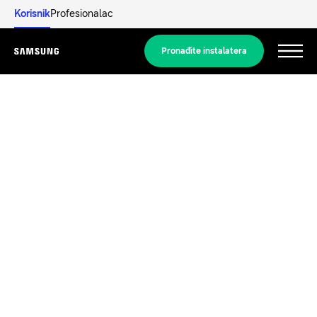
Korisnik
Profesionalac
Pronađite instalatera
Menu
Otkrijte
RJEŠENJA ZA STAMBENE PROSTORE
Naša rješenja
Što je dizalica topline i kako radi?
RJEŠENJA ZA VAŠ DOM
Proizvodi