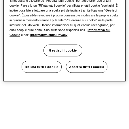
È necessario cliccare su "Accetta tutti i cookie" per accettare l'uso di tutti i
cookie. Fare clic su "Rifiuta tutti i cookie" per rifiutare tutti i cookie facoltativi. È
inoltre possibile effettuare una scelta più dettagliata tramite l'opzione "Gestisci i
cookie". È possibile revocare il proprio consenso e modificare le proprie scelte
in qualsiasi momento tramite il pulsante "Preferenze sui cookie" nella parte
inferiore del Sito Web. Ulteriori informazioni su quali cookie raccogliamo, per
quali scopi e quali sono i Suoi diritti sono disponibili nell'
Informativa sui
Cookie
e nell'
Informativa sulla Privacy
.
Gestisci i cookie
Rifiuta tutti i cookie
Accetta tutti i cookie