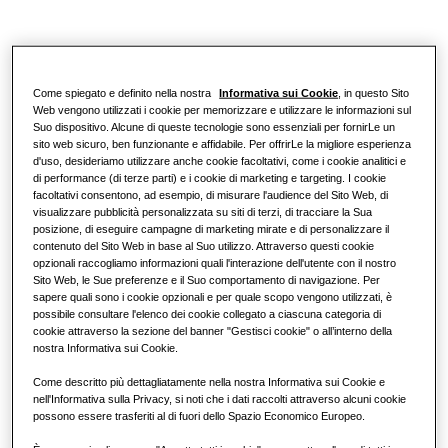
Come spiegato e definito nella nostra
Informativa sui Cookie
, in questo Sito
Web vengono utilizzati i cookie per memorizzare e utilizzare le informazioni sul
Suo dispositivo. Alcune di queste tecnologie sono essenziali per fornirLe un
sito web sicuro, ben funzionante e affidabile. Per offrirLe la migliore esperienza
d'uso, desideriamo utilizzare anche cookie facoltativi, come i cookie analitici e
di performance (di terze parti) e i cookie di marketing e targeting. I cookie
facoltativi consentono, ad esempio, di misurare l'audience del Sito Web, di
visualizzare pubblicità personalizzata su siti di terzi, di tracciare la Sua
posizione, di eseguire campagne di marketing mirate e di personalizzare il
contenuto del Sito Web in base al Suo utilizzo. Attraverso questi cookie
opzionali raccogliamo informazioni quali l'interazione dell'utente con il nostro
Sito Web, le Sue preferenze e il Suo comportamento di navigazione. Per
sapere quali sono i cookie opzionali e per quale scopo vengono utilizzati, è
possibile consultare l'elenco dei cookie collegato a ciascuna categoria di
cookie attraverso la sezione del banner "Gestisci cookie" o all’interno della
nostra Informativa sui Cookie.
Come descritto più dettagliatamente nella nostra Informativa sui Cookie e
nell'Informativa sulla Privacy, si noti che i dati raccolti attraverso alcuni cookie
possono essere trasferiti al di fuori dello Spazio Economico Europeo.