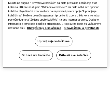
Kliknite na dugme "Prihvati sve kolačiće" da biste pristali na korišćenje svih
Održivost
kolačića. Kliknite na dugme "Odbaci sve kolačiće" da biste odbili sve opcione
kolačiće. Pojedinačni izbor možete da napravite i putem opcije "Upravljanje
kolačićima". Možete povući saglasnost i promijeniti izbore u bilo kom trenutku
pomoću dugmeta "Željene opcije kolačića" na dnu Internet stranice. Dodatne
One Samsung
informacije o tome koje kolačiće prikupljamo, u koje svrhe i koja su vaša prava
dostupna su u
Obavještenju o kolačićima
i
Obavještenju o privatnosti
.
Upravljanje kolačićima
Odbaci sve kolačiće
Prihvati sve kolačiće