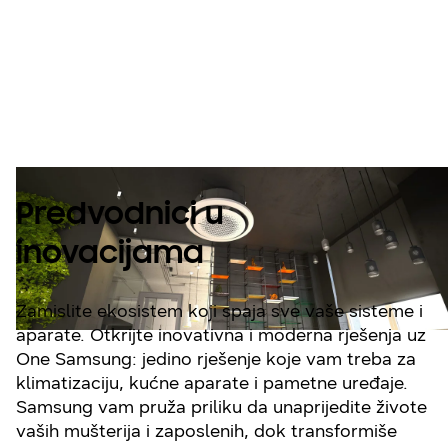
Pogodan i lak:
vaše rješenje u
jednom brendu.
Predvodnici u
inovacijama
Zamislite ekosistem koji spaja sve vaše sisteme i
aparate. Otkrijte inovativna i moderna rješenja uz
One Samsung: jedino rješenje koje vam treba za
klimatizaciju, kućne aparate i pametne uređaje.
Samsung vam pruža priliku da unaprijedite živote
vaših mušterija i zaposlenih, dok transformiše