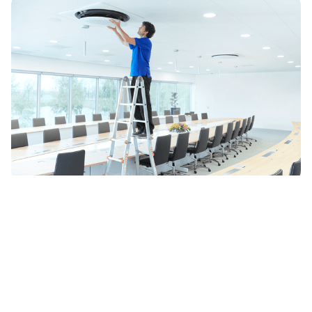
Podrška pri svakom
koraku
U Samsungu razumijemo da je svaki biznis
drugačiji, što znači da će potrebe svakog biznisa