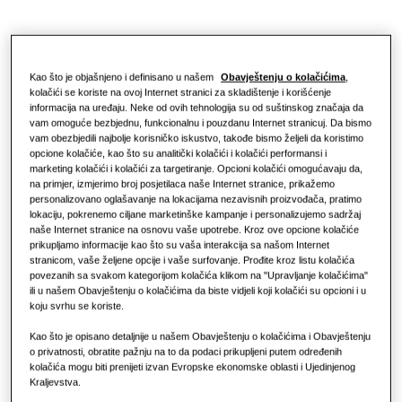
Profesionalci
Rješenje: toplotne pumpe
Šta je toplotna pumpa i kako
funkcioniše?
RJEŠENJA ZA POSLOVNE ZGRADE
O Samsungu
Kao što je objašnjeno i definisano u našem
Obavještenju o kolačićima
,
kolačići se koriste na ovoj Internet stranici za skladištenje i korišćenje
Rješenja za klimatizaciju vazduha
Benefiti toplotne pumpe
informacija na uređaju. Neke od ovih tehnologija su od suštinskog značaja da
vam omoguće bezbjednu, funkcionalnu i pouzdanu Internet stranicuj. Da bismo
vam obezbjedili najbolje korisničko iskustvo, takođe bismo željeli da koristimo
Regulacija
opcione kolačiće, kao što su analitički kolačići i kolačići performansi i
Šta je klima-uređaj i kako funkcioniše?
marketing kolačići i kolačići za targetiranje. Opcioni kolačići omogućavaju da,
na primjer, izmjerimo broj posjetilaca naše Internet stranice, prikažemo
RJEŠENJA ZA POSLOVNI SEKTOR
personalizovano oglašavanje na lokacijama nezavisnih proizvođača, pratimo
lokaciju, pokrenemo ciljane marketinške kampanje i personalizujemo sadržaj
Hoteli
naše Internet stranice na osnovu vaše upotrebe. Kroz ove opcione kolačiće
prikupljamo informacije kao što su vaša interakcija sa našom Internet
stranicom, vaše željene opcije i vaše surfovanje. Prođite kroz listu kolačića
povezanih sa svakom kategorijom kolačića klikom na "Upravljanje kolačićima"
Maloprodaja
ili u našem Obavještenju o kolačićima da biste vidjeli koji kolačići su opcioni i u
koju svrhu se koriste.
Restoran
Kao što je opisano detaljnije u našem Obavještenju o kolačićima i Obavještenju
o privatnosti, obratite pažnju na to da podaci prikupljeni putem određenih
kolačića mogu biti prenijeti izvan Evropske ekonomske oblasti i Ujedinjenog
Kancelarija
Kraljevstva.