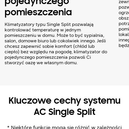
pojedynczego
zewn
pozw
pomieszczenia
ogrz
obsz
potr
Klimatyzatory typu Single Split pozwalają
pomi
kontrolować temperaturę w jednym
loka
pomieszczeniu w domu. Może to być sypialnia,
inne
salon, domowe biuro lub cokolwiek innego. Jeśli
będz
chcesz zapewnić sobie komfort (chłód lub
ciepło) bez względu na pogodę, klimatyzator do
pojedynczego pomieszczenia pozwoli Ci
stworzyć oazę we własnym domu.
Kluczowe cechy systemu
AC Single Split
* Niektóre funkcje mogą się różnić w zależności