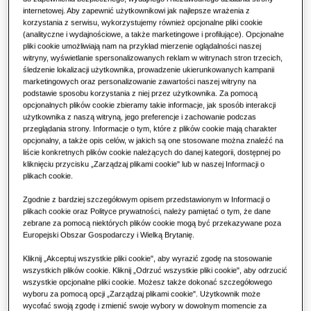
Biura
internetowej. Aby zapewnić użytkownikowi jak najlepsze wrażenia z
korzystania z serwisu, wykorzystujemy również opcjonalne pliki cookie
(analityczne i wydajnościowe, a także marketingowe i profilujące). Opcjonalne
Zrównoważony rozwój
pliki cookie umożliwiają nam na przykład mierzenie oglądalności naszej
witryny, wyświetlanie spersonalizowanych reklam w witrynach stron trzecich,
One Samsung
śledzenie lokalizacji użytkownika, prowadzenie ukierunkowanych kampanii
marketingowych oraz personalizowanie zawartości naszej witryny na
podstawie sposobu korzystania z niej przez użytkownika. Za pomocą
opcjonalnych plików cookie zbieramy takie informacje, jak sposób interakcji
użytkownika z naszą witryną, jego preferencje i zachowanie podczas
przeglądania strony. Informacje o tym, które z plików cookie mają charakter
opcjonalny, a także opis celów, w jakich są one stosowane można znaleźć na
liście konkretnych plików cookie należących do danej kategorii, dostępnej po
kliknięciu przycisku „Zarządzaj plikami cookie" lub w naszej Informacji o
plikach cookie.
Zgodnie z bardziej szczegółowym opisem przedstawionym w Informacji o
plikach cookie oraz Polityce prywatności, należy pamiętać o tym, że dane
zebrane za pomocą niektórych plików cookie mogą być przekazywane poza
Europejski Obszar Gospodarczy i Wielką Brytanię.
Kliknij „Akceptuj wszystkie pliki cookie", aby wyrazić zgodę na stosowanie
wszystkich plików cookie. Kliknij „Odrzuć wszystkie pliki cookie", aby odrzucić
wszystkie opcjonalne pliki cookie. Możesz także dokonać szczegółowego
wyboru za pomocą opcji „Zarządzaj plikami cookie". Użytkownik może
wycofać swoją zgodę i zmienić swoje wybory w dowolnym momencie za