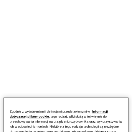
Odkryj
ROZWIĄZANIA DLA BUDYNKÓW MIESZKALNYCH
Nasze rozwiązania
Czym jest pompa ciepła i jak działa?
ROZWIĄZANIA DLA TWOJEGO DOMU
Produkty
Zalety pompy ciepła
Rozwiązania klimatyzacyjne
Produkty
O firmie Samsung
Czym jest klimatyzator i jak działa?
Rozwiązania z zakresu pomp ciepła
ROZWIĄZANIA KOMERCYJNE
ROZWIĄZANIA DO OBIEKTÓW KOMERCYJNYCH
Bestsellerowe produkty
Hotele
Rozwiązania klimatyzacyjne
Budynki handlowe
Urządzenia sterujące
Zgodnie z wyjaśnieniami i definicjami przedstawionymi w
Informacji
dotyczącej plików cookie
, tego rodzaju pliki służą w tej witrynie do
Restauracje
przechowywania informacji na urządzeniu użytkownika oraz wykorzystywania
ich w odpowiednich celach. Niektóre z tego rodzaju technologii są niezbędne
do zapewnienia bezpiecznego, wydajnego i niezawodnego działania strony