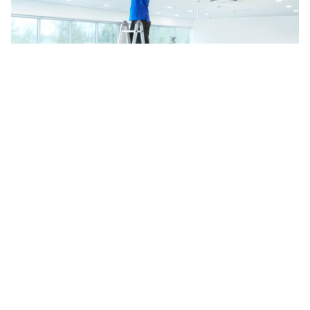
Instalacja Single Split
Niezależnie od tego, czy chcesz zmodernizować
istniejący system klimatyzacji, czy zainstalować
nowy, Samsung oferuje szereg opcji
dostosowanych do Twoich konkretnych potrzeb.
Współpracujemy z wykwalifikowanymi i
doświadczonymi instalatorami, którzy oferują
specjalistyczne usługi w zakresie planowania,
instalacji i konserwacji systemów klimatyzacji dla
budynków mieszkalnych. Znajdź instalatora
Samsung w okolicy.