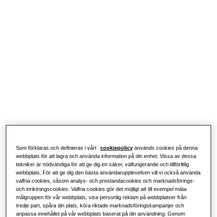
LÖSNINGAR FÖR BOSTÄDER
Våra lösningar
Vad är en värmepump och hur
fungerar den?
LÖSNINGAR FÖR DITT HEM
Produkter
Luftkonditioneringslösningar
Fördelar med en värmepump
Produkter
Om Samsung
Värmepumpslösningar
Vad är en luftkonditioneringsenhet
och hur fungerar den?
LÖSNINGAR FÖR KOMMERSIELLA BYGGNADER
Topp-produkter
LÖSNINGAR FÖR FÖRETAG
Luftkonditioneringslösningar
Hotell
Som förklaras och definieras i vårt
cookiepolicy
används cookies på denna
Kontroller
webbplats för att lagra och använda information på din enhet. Vissa av dessa
Detaljhandel
tekniker är nödvändiga för att ge dig en säker, välfungerande och tillförlitlig
webbplats. För att ge dig den bästa användarupplevelsen vill vi också använda
valfria cookies, såsom analys- och prestandacookies och marknadsförings-
och inriktningscookies. Valfria cookies gör det möjligt att till exempel mäta
Restaurang
målgruppen för vår webbplats, visa personlig reklam på webbplatser från
tredje part, spåra din plats, köra riktade marknadsföringskampanjer och
anpassa innehållet på vår webbplats baserat på din användning. Genom
Kontor