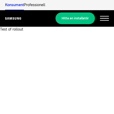
Konsument
Professionell
Hitta en installatör
Menu
Test of rollout
Upptäck