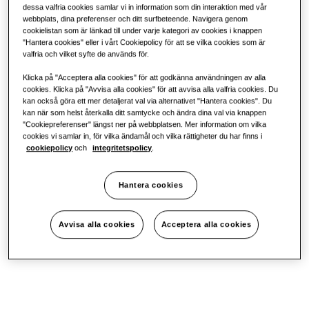
dessa valfria cookies samlar vi in information som din interaktion med vår
webbplats, dina preferenser och ditt surfbeteende. Navigera genom
Hållbarhet
cookielistan som är länkad till under varje kategori av cookies i knappen
"Hantera cookies" eller i vårt Cookiepolicy för att se vilka cookies som är
valfria och vilket syfte de används för.
One Samsung
Klicka på "Acceptera alla cookies" för att godkänna användningen av alla
cookies. Klicka på "Avvisa alla cookies" för att avvisa alla valfria cookies. Du
kan också göra ett mer detaljerat val via alternativet "Hantera cookies". Du
kan när som helst återkalla ditt samtycke och ändra dina val via knappen
"Cookiepreferenser" längst ner på webbplatsen. Mer information om vilka
cookies vi samlar in, för vilka ändamål och vilka rättigheter du har finns i
cookiepolicy
och
integritetspolicy
.
Hantera cookies
Avvisa alla cookies
Acceptera alla cookies