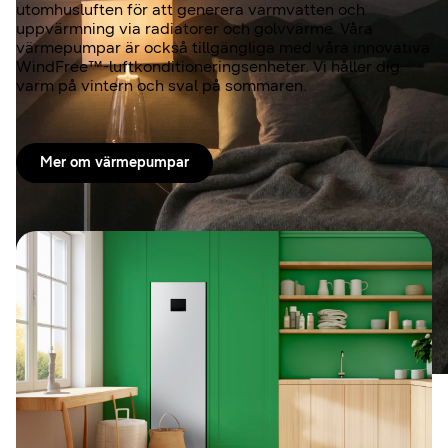
utomhusluften för att generera varmvatten och
uppvärmning via radiatorer och golvvärme. Våra
värmepumpar är också tillgängliga med våra innovativa
WindFree™-luftkonditioneringsenheter. Vi håller dig
varm på vintern och sval på sommaren.
Mer om värmepumpar