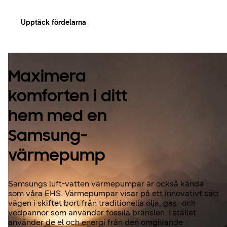
Upptäck fördelarna
Maximera
komforten i ditt
hem med en
Samsung-
värmepump
Samsungs luft-vatten värmepumpar är också kända
som våra EHS. Värmepumpar visar på ett innovativt sätt
vägen i skiftet bort från traditionella olja, gas- och
vedpannor som använder fossila bränslen. I stället
använder de el och energi från den omgivande