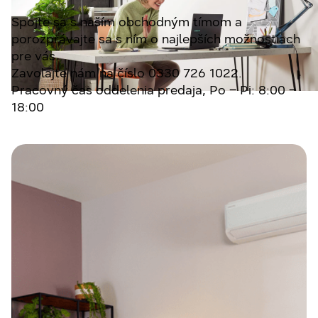
Spojte sa s naším obchodným tímom a
porozprávajte sa s ním o najlepších možnostiach
pre vás.
Zavolajte nám na číslo 0330 726 1022.
Pracovný čas oddelenia predaja, Po – Pi: 8:00 –
18:00