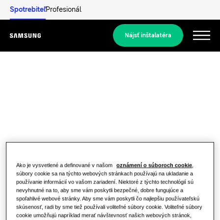
Spotrebiteľ
Profesionál
Nájsť inštalatéra
Menu
Informácie
RIEŠENIA PRE OBYTNÉ PRIESTORY
Naše riešenia
Čo je tepelné čerpadlo a ako funguje?
RIEŠENIA PRE VÁŠ DOMOV
Produkty
Ako je vysvetlené a definované v našom
oznámení o súboroch cookie
,
Výhody tepelného čerpadla
Riešenia klimatizácie
súbory cookie sa na týchto webových stránkach používajú na ukladanie a
používanie informácií vo vašom zariadení. Niektoré z týchto technológií sú
Produkty
nevyhnutné na to, aby sme vám poskytli bezpečné, dobre fungujúce a
O spoločnosti Samsung
Čo je klimatizácia a ako funguje?
spoľahlivé webové stránky. Aby sme vám poskytli čo najlepšiu používateľskú
Riešenia tepelných čerpadiel
skúsenosť, radi by sme tiež používali voliteľné súbory cookie. Voliteľné súbory
RIEŠENIA PRE KOMERČNÉ PRIESTORY
cookie umožňujú napríklad merať návštevnosť našich webových stránok,
RIEŠENIA PRE KOMERČNÉ BUDOVY