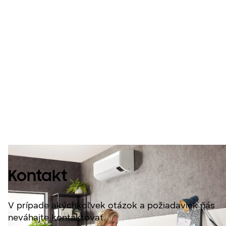
Kontakt
Kontakt
V prípade akýchkoľvek otázok a požiadaviek nás
neváhajte kontaktovať.