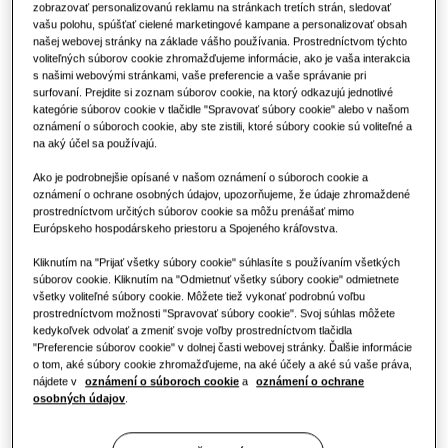
zobrazovať personalizovanú reklamu na stránkach tretích strán, sledovať
Priekopnícke produkty
vašu polohu, spúšťať cielené marketingové kampane a personalizovať obsah
Hotely
Riešenia klimatizácie
našej webovej stránky na základe vášho používania. Prostredníctvom týchto
voliteľných súborov cookie zhromažďujeme informácie, ako je vaša interakcia
s našimi webovými stránkami, vaše preferencie a vaše správanie pri
Maloobchod
surfovaní. Prejdite si zoznam súborov cookie, na ktorý odkazujú jednotlivé
Ovládacie prvky
kategórie súborov cookie v tlačidle "Spravovať súbory cookie" alebo v našom
oznámení o súboroch cookie, aby ste zistili, ktoré súbory cookie sú voliteľné a
Reštaurácia
na aký účel sa používajú.
Ako je podrobnejšie opísané v našom oznámení o súboroch cookie a
oznámení o ochrane osobných údajov, upozorňujeme, že údaje zhromaždené
Kancelária
prostredníctvom určitých súborov cookie sa môžu prenášať mimo
Európskeho hospodárskeho priestoru a Spojeného kráľovstva.
Udržateľnosť
Kliknutím na "Prijať všetky súbory cookie" súhlasíte s používaním všetkých
súborov cookie. Kliknutím na "Odmietnuť všetky súbory cookie" odmietnete
One Samsung
všetky voliteľné súbory cookie. Môžete tiež vykonať podrobnú voľbu
prostredníctvom možnosti "Spravovať súbory cookie". Svoj súhlas môžete
kedykoľvek odvolať a zmeniť svoje voľby prostredníctvom tlačidla
"Preferencie súborov cookie" v dolnej časti webovej stránky. Ďalšie informácie
o tom, aké súbory cookie zhromažďujeme, na aké účely a aké sú vaše práva,
nájdete v
oznámení o súboroch cookie
a
oznámení o ochrane
osobných údajov
.