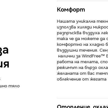
Комфорт
Нашата уникална техн
използва хиляди микро
разпръсква въздуха лек
така че да можете да 
комфортно на хладно б
за
въздушни течения. Сен
налични за WindFree™ E
ия
работа на телата, сп
режимът на бързо охл
желаната от вас темп
в
шно тяло
Отопление, охла