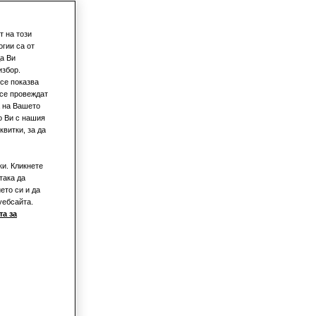
т на този
гии са от
а Ви
избор.
се показва
 се провеждат
а на Вашето
о Ви с нашия
витки, за да
ки. Кликнете
така да
то
ето си и да
уебсайта.
а за