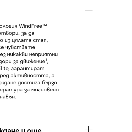
ология WindFree™
отвори, за да
о из цялата стая,
се чувствате
ез никакви неприятни
зори за движение¹,
lite, гарантират
оред активността, а
аждане достига бързо
ература за мигновено
ждане и още