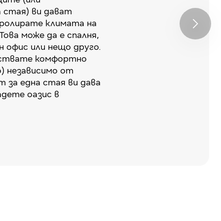
 стая) ви дават
ролирате климата на
Това може да е спалня,
н офис или нещо друго.
увствате комфортно
о) независимо от
 за една стая ви дава
дете оазис в