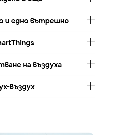
о и едно вътрешно
artThings
тване на въздуха
ух-въздух