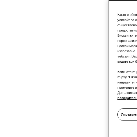
Както е обя
Климат
уебсайт за 
съществено 
предоставим
Бисквитките
персонализи
целеви марк
инстал
използване.
уебсайт, Ва
видите кои б
Кликнете въ
върху "Отхв
единич
направите п
промените и
Допълнител
поверител
наприм
Управле