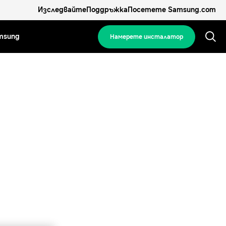
Изследвайте
Поддръжка
Посетете Samsung.com
msung
Намерете инсталатор