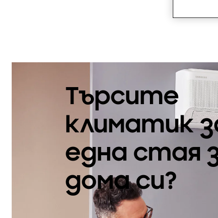
Търсите
климатик з
една стая 
дома си?