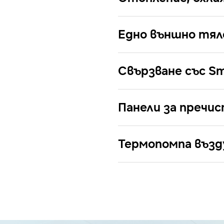
Едно външно тял
Свързване със Sm
Панели за пречис
Термопомпа възд