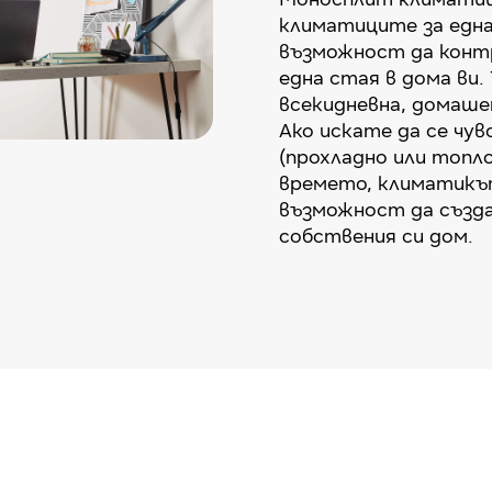
климатиците за една
възможност да конт
една стая в дома ви. 
всекидневна, домаше
Ако искате да се ч
(прохладно или топл
времето, климатикът
възможност да създа
собствения си дом.