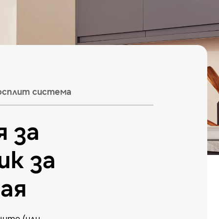
сплит система
 за
ик за
ая
ите (или