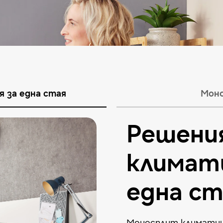
я за една стая
Моно
Решения
климат
една ст
Моносплит климатиц