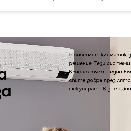
Превъртане надолу
Моносплит климатик з
решение. Тези системи
а
външно тяло с едно въ
спите добре през лято
за
фокусирате в домашния