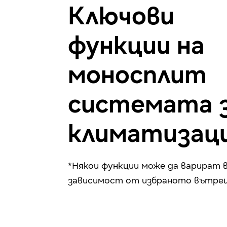
Ключови
функции на
моносплит
системата 
климатизац
*Някои функции може да варират 
зависимост от избраното вътре