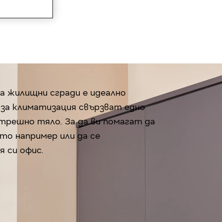
а жилищни сгради е идеално
 за климатизация свързват едно
трешно тяло. За да ви помагат да
то например или да се
 си офис.