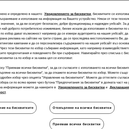
снено и определено в нашето
Уведомлението за бисквитки
, бисквитките се използва
ични
съхраняване и използване на информация на Вашето устройство. Някои от тези техноло
значение, за да ви осигурят безопасен, добре функциониращ и надежден уебсайт. За д
 най-доброто потребителско изживяване, бихме искали да използваме и бисквитки по 
 по избор дават възможност например да се измери аудиторията на нашия уебсайт, да 
рана реклама на сайтове на трети страни, да се проследява местоположението Ви, да
етингови кампании и да се персонализира съдържанието на нашия уебсайт въз основ
ации за
 Чрез тези бисквитки по избор събираме информация, като например взаимодействиет
шите предпочитания и поведението Ви при сърфиране. Навигирайте през списъка с биск
исквитки са по избор и за каква цел се използват.
рху "Приемам всички бисквитки", за да се съгласите с използването на всички бисквит
ърляне на всички бисквитки", за да откажете всички бисквитки по избор. Можете също 
ни стаи ка
одробен избор чрез опцията "Управление на бисквитките". Можете да оттеглите съгласи
збора си по всяко време чрез бутона "Предпочитания за бисквитки" в долната част на 
на информация можете да намерите в
Уведомлението за бисквитки
и
Декларацият
ност
.
ер спални
ние на бисквитките
Отхвърляне на всички бисквитки
Приемам всички бисквитки