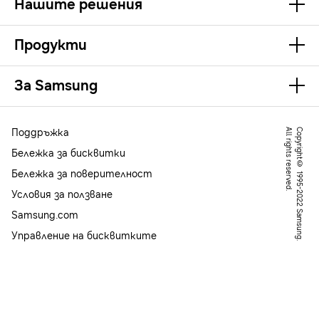
Нашите решения
Продукти
За Samsung
Поддръжка
.
C
o
p
y
r
ig
h
t
©
1
9
9
5
-
2
0
2
2
S
a
m
s
u
n
g
.
A
l
l
r
ig
h
t
s
r
e
s
e
r
v
e
d
Бележка за бисквитки
Бележка за поверителност
Условия за ползване
Samsung.com
Управление на бисквитките