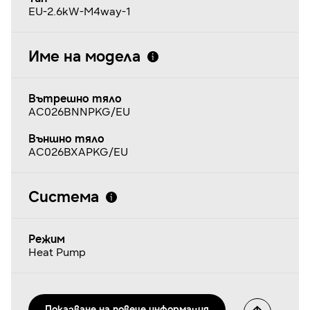
EU-2.6kW-M4way-1
Име на модела
Вътрешно тяло
AC026BNNPKG/EU
Външно тяло
AC026BXAPKG/EU
Система
Режим
Heat Pump
Показванe на повече информация