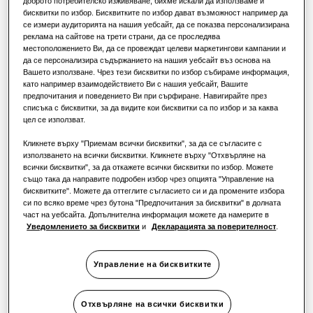
доброто потребителско изживяване, бихме искали да използваме и
РЕШЕНИЯ ЗА ТЪРГОВСКИ СГРАДИ
бисквитки по избор. Бисквитките по избор дават възможност например да
Водещи продукти
КАПАЦИТЕТ
:
2.6KW
ОТОПЛЕНИЕ
:
ОХЛАЖДАНЕ
:
се измери аудиторията на нашия уебсайт, да се показва персонализирана
За хотели
Решения за климатизация
реклама на сайтове на трети страни, да се проследява
местоположението Ви, да се провеждат целеви маркетингови кампании и
да се персонализира съдържанието на нашия уебсайт въз основа на
За търговски обекти
Вашето използване. Чрез тези бисквитки по избор събираме информация,
Начини за управление
AC026BNNPKG/EU
като например взаимодействието Ви с нашия уебсайт, Вашите
предпочитания и поведението Ви при сърфиране. Навигирайте през
WindFree™️ 4-пътна касета (600x600)
За ресторанти
списъка с бисквитки, за да видите кои бисквитки са по избор и за каква
HЕЕ
цел се използват.
Кликнете върху "Приемам всички бисквитки", за да се съгласите с
Съвместим с:
За офиси
използването на всички бисквитки. Кликнете върху "Отхвърляне на
AC026BXAPKG/EU
,
AC035BXAPKG/EU
,
AC052BXAPKG/EU
всички бисквитки", за да откажете всички бисквитки по избор. Можете
Устойчиво развитие
също така да направите подробен избор чрез опцията "Управление на
Наличен капацитет
бисквитките". Можете да оттеглите съгласието си и да промените избора
си по всяко време чрез бутона "Предпочитания за бисквитки" в долната
One Samsung
2.6KW
3.5KW
5.2KW
част на уебсайта. Допълнителна информация можете да намерите в
Уведомлението за бисквитки
и
Декларацията за поверителност
.
Налична мощност
Управление на бисквитките
Монофазен
Отхвърляне на всички бисквитки