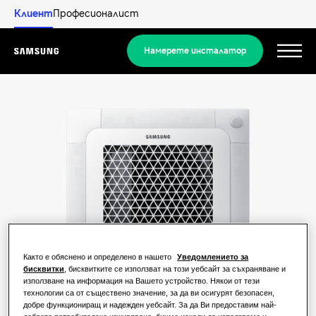
Клиент
Професионалист
Намерете инсталатор
Menu
Открийте
РЕШЕНИЯ ЗА ЖИЛИЩНИ СГРАДИ
Нашите решения
Какво е термопомпа и как работи?
РЕШЕНИЯ ЗА ВАШИЯ ДОМ
Продукти
Предимства на термопомпата
Решения за климатизация
Както е обяснено и определено в нашето
Уведомлението за
бисквитки
, бисквитките се използват на този уебсайт за съхраняване и
Продукти
използване на информация на Вашето устройство. Някои от тези
За Samsung
Какво е климатик и как работи?
технологии са от съществено значение, за да ви осигурят безопасен,
Решения за термопомпи
добре функциониращ и надежден уебсайт. За да Ви предоставим най-
РЕШЕНИЯ ЗА ТЪРГОВСКИ ОБЕКТИ