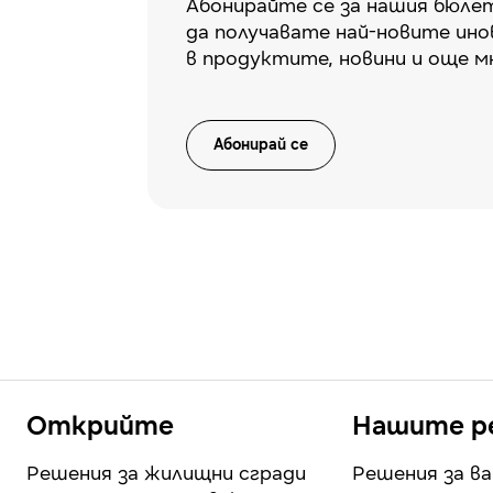
Абонирайте се за нашия бюлет
да получавате най-новите ино
в продуктите, новини и още м
Абонирай се
Открийте
Нашите р
Решения за жилищни сгради
Решения за в