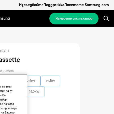
Изследвайте
Поддръжка
Посетете Samsung.com
msung
Намерете инсталатор
DKGEU
assette
апацитет
5.6kW
7.1kW
9.0kW
т на този
гии са от
12.8kW
14.0kW
а Ви
избор.
се показва
ощност
 се провеждат
а на Вашето