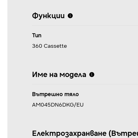
Функции
Тип
360 Cassette
Име на модела
Вътрешно тяло
AM045DN6DKG/EU
Електрозахранване (Вътрешн