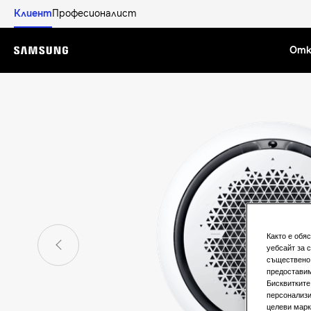
Клиент
Професионалист
Отк
Menu
Както е обя
уебсайт за 
съществено 
предоставим
Бисквитките
персонализи
целеви марк