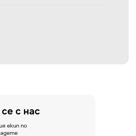
се с нас
ия екип по
дадете