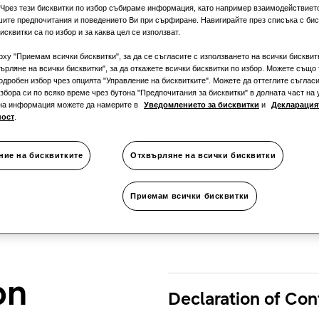
Монофа
 Чрез тези бисквитки по избор събираме информация, като например взаимодействиет
шите предпочитания и поведението Ви при сърфиране. Навигирайте през списъка с биск
исквитки са по избор и за каква цел се използват.
рху "Приемам всички бисквитки", за да се съгласите с използването на всички бисквит
ърляне на всички бисквитки", за да откажете всички бисквитки по избор. Можете също 
одробен избор чрез опцията "Управление на бисквитките". Можете да оттеглите съгласи
збора си по всяко време чрез бутона "Предпочитания за бисквитки" в долната част на 
на информация можете да намерите в
Уведомлението за бисквитки
и
Декларацият
ност
.
ние на бисквитките
Отхвърляне на всички бисквитки
Приемам всички бисквитки
on
Declaration of Con