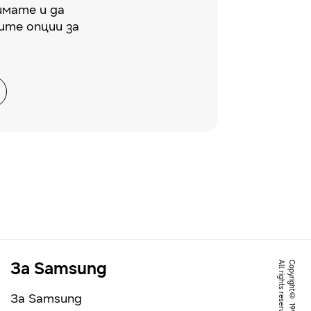
имате и да
ите опции за
За Samsung
.
За Samsung