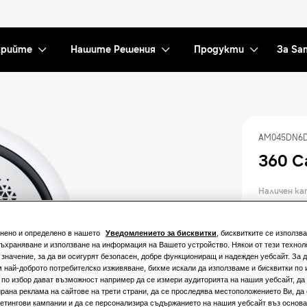
рийте
Нашите Решения
Продукти
За Sa
AM045DN6
360 C
Наличен к
4.5kW
снено и определено в нашето
Уведомлението за бисквитки
, бисквитките се използва
съхраняване и използване на информация на Вашето устройство. Някои от тези техноло
11.2kW
значение, за да ви осигурят безопасен, добре функциониращ и надежден уебсайт. За д
 най-доброто потребителско изживяване, бихме искали да използваме и бисквитки по 
 по избор дават възможност например да се измери аудиторията на нашия уебсайт, да 
Налична м
рана реклама на сайтове на трети страни, да се проследява местоположението Ви, да
етингови кампании и да се персонализира съдържанието на нашия уебсайт въз основ