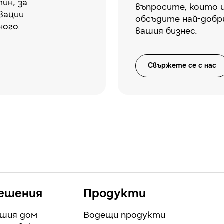
ин, за
въпросите, които 
вации
обсъдите най-добр
ного.
вашия бизнес.
Свържете се с нас
ешения
Продукти
ашия дом
Водещи продукти