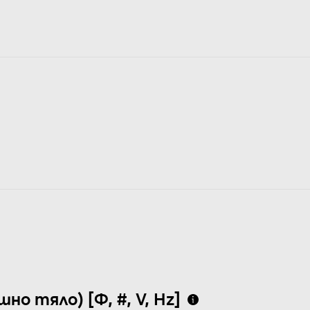
о тяло) [Φ, #, V, Hz]