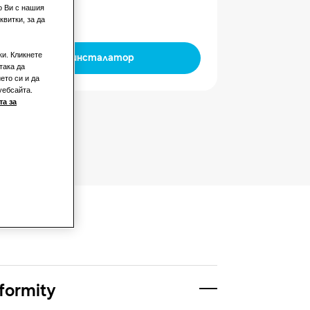
зен
о Ви с нашия
витки, за да
ки. Кликнете
Намерете инсталатор
така да
ето си и да
уебсайта.
а за
formity