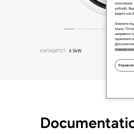
използване.
уебсайт, Ва
видите кои б
Кликнете въ
върху "Отхв
направите п
промените и
Допълнител
поверител
КАПАЦИТЕТ
:
4.5kW
Управле
Documentati