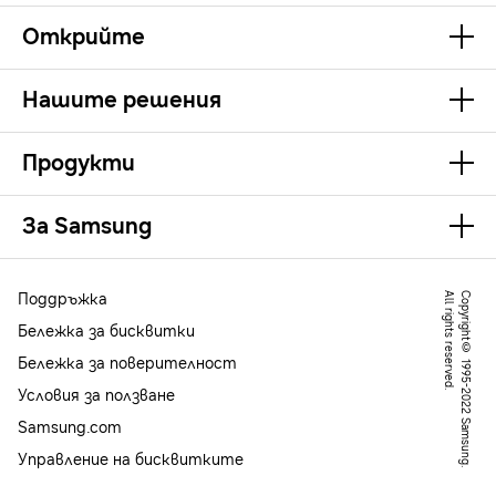
Открийте
Нашите решения
Продукти
За Samsung
Поддръжка
.
C
o
p
y
r
ig
h
t
©
1
9
9
5
-
2
0
2
2
S
a
m
s
u
n
g
.
A
l
l
r
ig
h
t
s
r
e
s
e
r
v
e
d
Бележка за бисквитки
Бележка за поверителност
Условия за ползване
Samsung.com
Управление на бисквитките