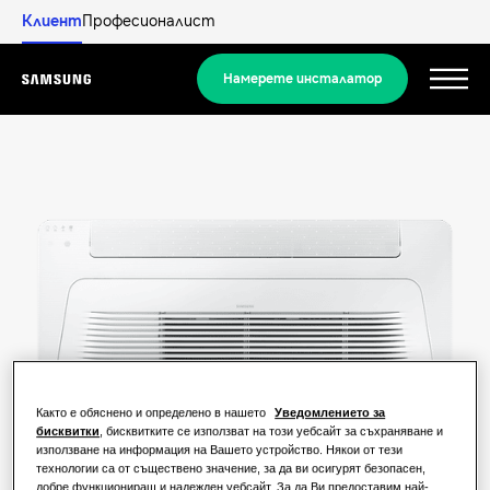
Клиент
Професионалист
Намерете инсталатор
Menu
Открийте
РЕШЕНИЯ ЗА ЖИЛИЩНИ СГРАДИ
Нашите решения
Какво е термопомпа и как работи?
РЕШЕНИЯ ЗА ВАШИЯ ДОМ
Продукти
Предимства на термопомпата
Решения за климатизация
Както е обяснено и определено в нашето
Уведомлението за
бисквитки
, бисквитките се използват на този уебсайт за съхраняване и
Продукти
За Samsung
използване на информация на Вашето устройство. Някои от тези
Какво е климатик и как работи?
технологии са от съществено значение, за да ви осигурят безопасен,
Решения за термопомпи
добре функциониращ и надежден уебсайт. За да Ви предоставим най-