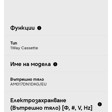
Функции
Тип
1Way Cassette
Име на модела
Вътрешно тяло
AM017DN1DKG/EU
Електрозахранване
(Вътрешно тяло) [Φ, #, V, Hz]