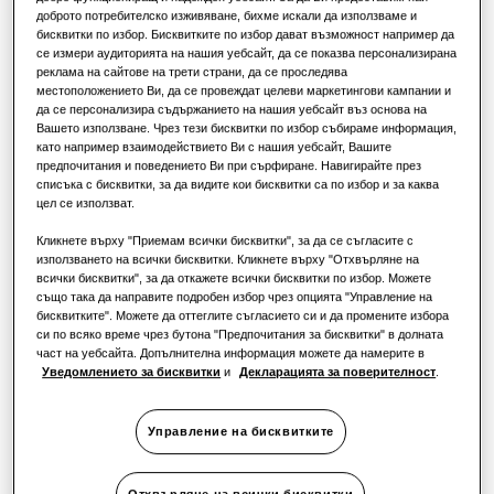
РЕШЕНИЯ ЗА ТЪРГОВСКИ ОБЕКТИ
доброто потребителско изживяване, бихме искали да използваме и
РЕШЕНИЯ ЗА ТЪРГОВСКИ СГРАДИ
КАПАЦИТЕТ
:
1.7kW
Водещи продукти
бисквитки по избор. Бисквитките по избор дават възможност например да
За хотели
се измери аудиторията на нашия уебсайт, да се показва персонализирана
Решения за климатизация
реклама на сайтове на трети страни, да се проследява
местоположението Ви, да се провеждат целеви маркетингови кампании и
да се персонализира съдържанието на нашия уебсайт въз основа на
За търговски обекти
WindFree 1-Way Cassette
Вашето използване. Чрез тези бисквитки по избор събираме информация,
Начини за управление
като например взаимодействието Ви с нашия уебсайт, Вашите
Наличен капацитет
предпочитания и поведението Ви при сърфиране. Навигирайте през
За ресторанти
списъка с бисквитки, за да видите кои бисквитки са по избор и за каква
цел се използват.
1.7kW
2.2kW
2.8kW
3.6kW
За офиси
Кликнете върху "Приемам всички бисквитки", за да се съгласите с
5.6kW
7.1kW
използването на всички бисквитки. Кликнете върху "Отхвърляне на
всички бисквитки", за да откажете всички бисквитки по избор. Можете
Устойчиво развитие
също така да направите подробен избор чрез опцията "Управление на
бисквитките". Можете да оттеглите съгласието си и да промените избора
Налична мощност
One Samsung
си по всяко време чрез бутона "Предпочитания за бисквитки" в долната
част на уебсайта. Допълнителна информация можете да намерите в
Монофазен
Уведомлението за бисквитки
и
Декларацията за поверителност
.
Управление на бисквитките
Намерете инсталатор
Отхвърляне на всички бисквитки