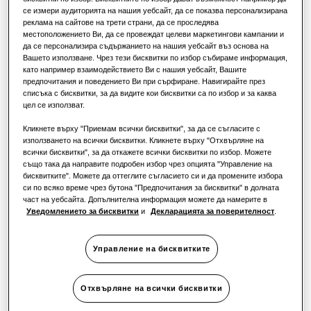
РЕШЕНИЯ ЗА ТЪРГОВСКИ СГРАДИ
Водещи продукти
се измери аудиторията на нашия уебсайт, да се показва персонализирана
За хотели
КАПАЦИТЕТ
:
5.6KW
реклама на сайтове на трети страни, да се проследява
Решения за климатизация
местоположението Ви, да се провеждат целеви маркетингови кампании и
да се персонализира съдържанието на нашия уебсайт въз основа на
Вашето използване. Чрез тези бисквитки по избор събираме информация,
За търговски обекти
като например взаимодействието Ви с нашия уебсайт, Вашите
Начини за управление
AM056NNNDEH/EU
предпочитания и поведението Ви при сърфиране. Навигирайте през
WindFree™️ 4-пътна касета (600x600)
списъка с бисквитки, за да видите кои бисквитки са по избор и за каква
За ресторанти
цел се използват.
Наличен капацитет
Кликнете върху "Приемам всички бисквитки", за да се съгласите с
За офиси
използването на всички бисквитки. Кликнете върху "Отхвърляне на
1.5KW
2.2KW
2.8KW
3.6KW
всички бисквитки", за да откажете всички бисквитки по избор. Можете
също така да направите подробен избор чрез опцията "Управление на
Устойчиво развитие
бисквитките". Можете да оттеглите съгласието си и да промените избора
4.5KW
5.6KW
6.0KW
си по всяко време чрез бутона "Предпочитания за бисквитки" в долната
One Samsung
част на уебсайта. Допълнителна информация можете да намерите в
Уведомлението за бисквитки
и
Декларацията за поверителност
.
Налична мощност
Монофазен
Управление на бисквитките
Отхвърляне на всички бисквитки
Намерете инсталатор