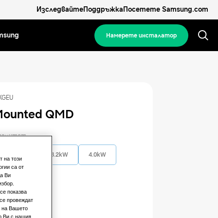
Изследвайте
Поддръжка
Посетете Samsung.com
msung
Намерете инсталатор
KGEU
Mounted QMD
апацитет
2.2kW
3.2kW
4.0kW
т на този
гии са от
а Ви
ощност
избор.
се показва
 се провеждат
зен
а на Вашето
о Ви с нашия