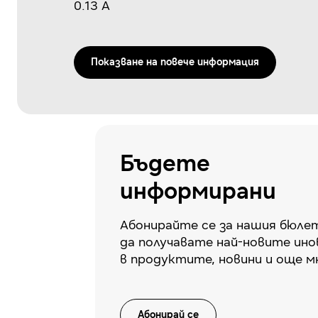
0.13 A
Показванe на повече информация
Бъдете
информирани
Абонирайте се за нашия бюлет
да получавате най-новите ино
в продуктите, новини и още м
Абонирай се