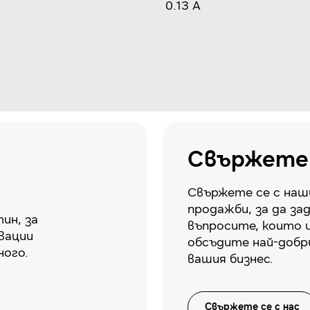
0.13 A
Свържете 
Свържете се с наш
продажби, за да за
ин, за
въпросите, които 
вации
обсъдите най-добр
ного.
вашия бизнес.
Свържете се с нас