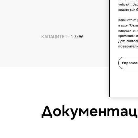
уебсайт, Ва
видите кои б
Кликнете въ
върху "Отхв
направите п
промените и
КАПАЦИТЕТ
:
1.7kW
Допълнител
поверител
Управле
Документац