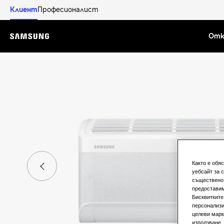
Клиент
Професионалист
Отк
Menu
Както е обя
уебсайт за 
съществено 
предоставим
Бисквитките
персонализи
целеви марк
използване.