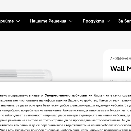
рийте
Нашите Решения
Продукти
За Sa
AE015HEAD
Wall 
Наличен к
1.7kW
снено и определено в нашето
Уведомлението за бисквитки
, бисквитките се използва
съхраняване и използване на информация на Вашето устройство. Някои от тези техноло
значение, за да ви осигурят безопасен, добре функциониращ и надежден уебсайт. За д
Налична м
 най-доброто потребителско изживяване, бихме искали да използваме и бисквитки по 
 по избор дават възможност например да се измери аудиторията на нашия уебсайт, да 
рана реклама на сайтове на трети страни, да се проследява местоположението Ви, да
Монофа
етингови кампании и да се персонализира съдържанието на нашия уебсайт въз основ
 Чрез тези бисквитки по избор събираме информация, като например взаимодействиет