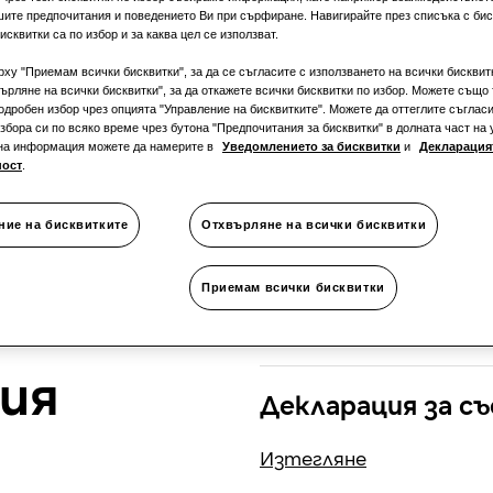
шите предпочитания и поведението Ви при сърфиране. Навигирайте през списъка с биск
исквитки са по избор и за каква цел се използват.
рху "Приемам всички бисквитки", за да се съгласите с използването на всички бисквит
ърляне на всички бисквитки", за да откажете всички бисквитки по избор. Можете също 
одробен избор чрез опцията "Управление на бисквитките". Можете да оттеглите съгласи
збора си по всяко време чрез бутона "Предпочитания за бисквитки" в долната част на 
на информация можете да намерите в
Уведомлението за бисквитки
и
Декларацият
ност
.
ние на бисквитките
Отхвърляне на всички бисквитки
Приемам всички бисквитки
ия
Декларация за 
Изтегляне