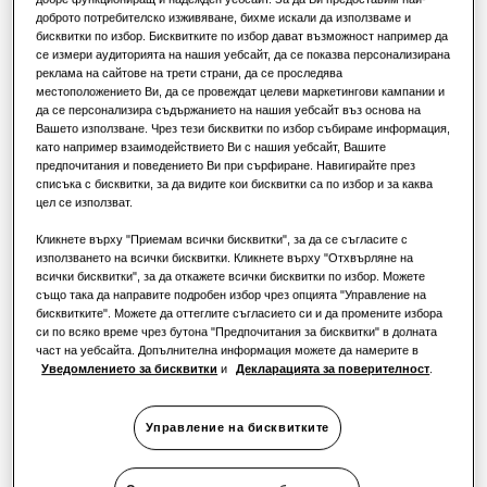
РЕШЕНИЯ ЗА ТЪРГОВСКИ ОБЕКТИ
доброто потребителско изживяване, бихме искали да използваме и
РЕШЕНИЯ ЗА ТЪРГОВСКИ СГРАДИ
КАПАЦИТЕТ
:
260.0L
Водещи продукти
бисквитки по избор. Бисквитките по избор дават възможност например да
За хотели
ОТОПЛЕНИЕ 35°C
:
ОТОПЛЕНИЕ 55°C
:
се измери аудиторията на нашия уебсайт, да се показва персонализирана
Решения за климатизация
реклама на сайтове на трети страни, да се проследява
местоположението Ви, да се провеждат целеви маркетингови кампании и
да се персонализира съдържанието на нашия уебсайт въз основа на
За търговски обекти
Вашето използване. Чрез тези бисквитки по избор събираме информация,
Начини за управление
AE260RNWSEGEU
като например взаимодействието Ви с нашия уебсайт, Вашите
предпочитания и поведението Ви при сърфиране. Навигирайте през
Split ClimateHub S2
За ресторанти
списъка с бисквитки, за да видите кои бисквитки са по избор и за каква
цел се използват.
Наличен капацитет
За офиси
Кликнете върху "Приемам всички бисквитки", за да се съгласите с
използването на всички бисквитки. Кликнете върху "Отхвърляне на
260.0L
всички бисквитки", за да откажете всички бисквитки по избор. Можете
Устойчиво развитие
също така да направите подробен избор чрез опцията "Управление на
бисквитките". Можете да оттеглите съгласието си и да промените избора
Налична мощност
One Samsung
си по всяко време чрез бутона "Предпочитания за бисквитки" в долната
част на уебсайта. Допълнителна информация можете да намерите в
Монофазен
Трифазен
Уведомлението за бисквитки
и
Декларацията за поверителност
.
Управление на бисквитките
Намерете инсталатор