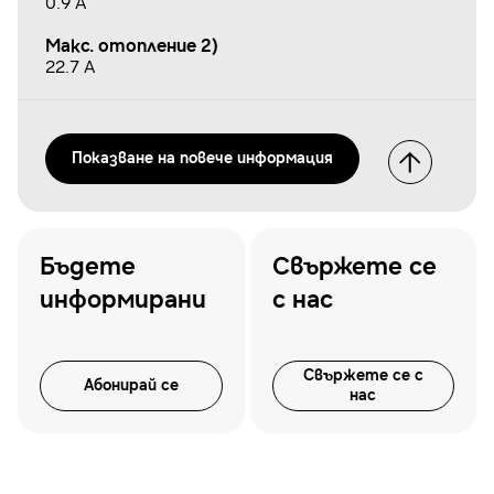
0.9 A
Макс. отопление 2)
22.7 A
Показванe на повече информация
Бъдете
Свържете се
информирани
с нас
Свържете се с
Абонирай се
нас