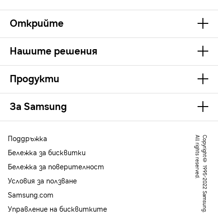
Открийте
Нашите решения
Продукти
За Samsung
Поддръжка
.
C
o
p
y
r
ig
h
t
©
1
9
9
5
-
2
0
2
2
S
a
m
s
u
n
g
.
A
l
l
r
ig
h
t
s
r
e
s
e
r
v
e
d
Бележка за бисквитки
Бележка за поверителност
Условия за ползване
Samsung.com
Управление на бисквитките