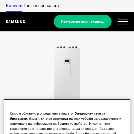
Клиент
Професионалист
Намерете инсталатор
Menu
Открийте
РЕШЕНИЯ ЗА ЖИЛИЩНИ СГРАДИ
Нашите решения
Какво е термопомпа и как работи?
РЕШЕНИЯ ЗА ВАШИЯ ДОМ
Продукти
Предимства на термопомпата
Решения за климатизация
Както е обяснено и определено в нашето
Уведомлението за
бисквитки
, бисквитките се използват на този уебсайт за съхраняване и
Продукти
За Samsung
използване на информация на Вашето устройство. Някои от тези
Какво е климатик и как работи?
Решения за термопомпи
технологии са от съществено значение, за да ви осигурят безопасен,
добре функциониращ и надежден уебсайт. За да Ви предоставим най-