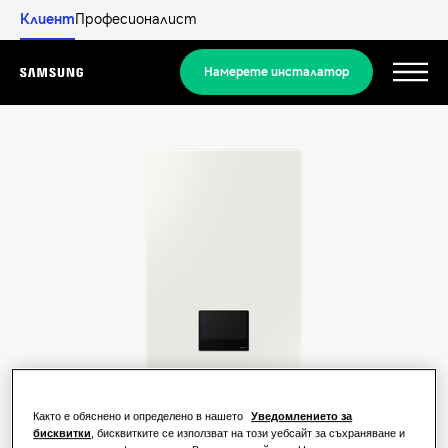
Клиент
Професионалист
Намерете инсталатор
Menu
Открийте
РЕШЕНИЯ ЗА ЖИЛИЩНИ СГРАДИ
Нашите решения
Какво е термопомпа и как работи?
РЕШЕНИЯ ЗА ВАШИЯ ДОМ
Продукти
Предимства на термопомпата
Решения за климатизация
Както е обяснено и определено в нашето
Уведомлението за
Продукти
За Samsung
бисквитки
, бисквитките се използват на този уебсайт за съхраняване и
Какво е климатик и как работи?