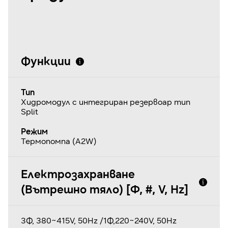
Функции
Тип
Хидромодул с интегриран резервоар тип
Split
Режим
Термопомпа (A2W)
Електрозахранване
(Вътрешно тяло) [Φ, #, V, Hz]
3Ф, 380~415V, 50Hz /1Ф,220~240V, 50Hz