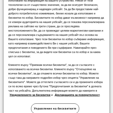
Решения за термопомпи
използване на информация на Вашето устройство. Някои от тези
технологии са от съществено значение, за да ви осигурят безопасен,
РЕШЕНИЯ ЗА ТЪРГОВСКИ ОБЕКТИ
КАПАЦИТЕТ
:
16.0kW
РЕШЕНИЯ ЗА ТЪРГОВСКИ СГРАДИ
добре функциониращ и надежден уебсайт. За да Ви предоставим най-
ОТОПЛЕНИЕ 35°C
:
ОТОПЛЕНИЕ 55°C
:
Водещи продукти
доброто потребителско изживяване, бихме искали да използваме и
За хотели
бисквитки по избор. Бисквитките по избор дават възможност например да
Решения за климатизация
се измери аудиторията на нашия уебсайт, да се показва персонализирана
реклама на сайтове на трети страни, да се проследява
местоположението Ви, да се провеждат целеви маркетингови кампании и
За търговски обекти
AE160DNYSPGEU
да се персонализира съдържанието на нашия уебсайт въз основа на
Начини за управление
Вашето използване. Чрез тези бисквитки по избор събираме информация,
Split Hydro Unit S2 Standard
като например взаимодействието Ви с нашия уебсайт, Вашите
За ресторанти
предпочитания и поведението Ви при сърфиране. Навигирайте през
Наличен капацитет
списъка с бисквитки, за да видите кои бисквитки са по избор и за каква
цел се използват.
За офиси
16.0kW
Кликнете върху "Приемам всички бисквитки", за да се съгласите с
използването на всички бисквитки. Кликнете върху "Отхвърляне на
Устойчиво развитие
всички бисквитки", за да откажете всички бисквитки по избор. Можете
Налична мощност
също така да направите подробен избор чрез опцията "Управление на
One Samsung
бисквитките". Можете да оттеглите съгласието си и да промените избора
Монофазен
Трифазен
си по всяко време чрез бутона "Предпочитания за бисквитки" в долната
част на уебсайта. Допълнителна информация можете да намерите в
Уведомлението за бисквитки
и
Декларацията за поверителност
.
Намерете инсталатор
Управление на бисквитките