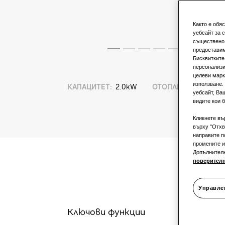
Както е обя
уебсайт за 
съществено 
предоставим
Бисквитките
персонализи
целеви марк
използване.
КАПАЦИТЕТ
:
2.0kW
ОТОПЛЕНИЕ
:
уебсайт, Ва
видите кои б
Кликнете въ
върху "Отхв
направите п
промените и
Допълнител
поверител
Управле
Ключови функции
S