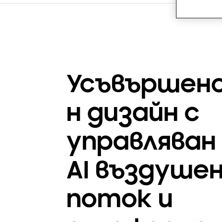
Усъвършен
н дизайн с
управляван
AI въздуше
поток и