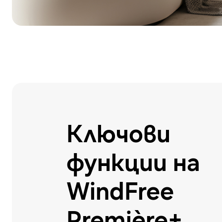
Ключови
функции на
WindFree
Première+