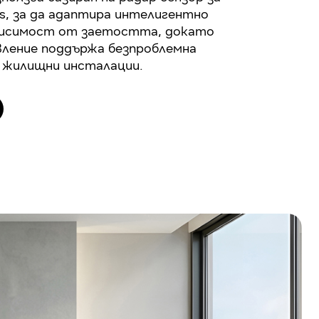
gs, за да адаптира интелигентно
висимост от заетостта, докато
ление поддържа безпроблемна
 жилищни инсталации.