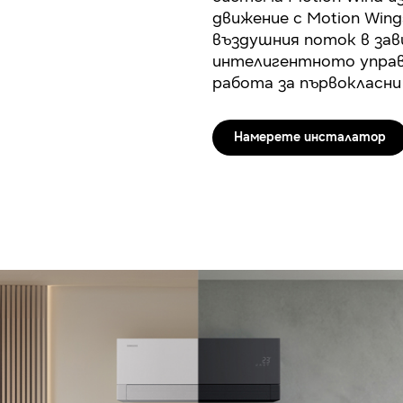
движение с Motion Win
въздушния поток в за
интелигентното управ
работа за първокласни
Намерете инсталатор