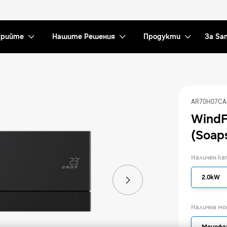
рийте
Нашите Решения
Продукти
За Sa
AR70H07CA
WindF
(Soap
Наличен к
2.0kW
Налична м