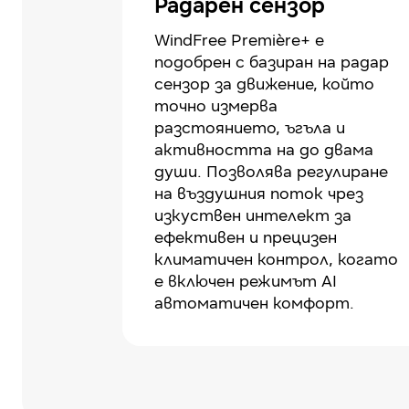
Радарен сензор
WindFree Première+ е
подобрен с базиран на радар
сензор за движение, който
точно измерва
разстоянието, ъгъла и
активността на до двама
души. Позволява регулиране
на въздушния поток чрез
изкуствен интелект за
ефективен и прецизен
климатичен контрол, когато
е включен режимът AI
автоматичен комфорт.