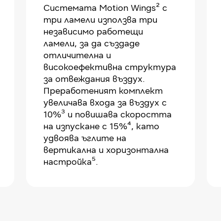
Системата Motion Wings² с
три ламели използва три
независимо работещи
ламели, за да създаде
отличителна и
високоефективна структура
за отвеждания въздух.
Преработеният комплект
увеличава входа за въздух с
10%³ и повишава скоростта
на изпускане с 15%⁴, като
удвоява ъглите на
вертикална и хоризонтална
настройка⁵.