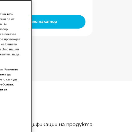
зен
т на този
гии са от
Намерете инсталатор
а Ви
избор.
се показва
 се провеждат
а на Вашето
о Ви с нашия
витки, за да
ки. Кликнете
така да
ето си и да
уебсайта.
а за
Спецификации на продукта