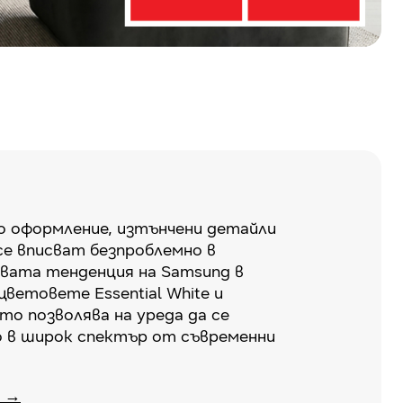
о оформление, изтънчени детайли
се вписват безпроблемно в
вата тенденция на Samsung в
цветовете Essential White и
ето позволява на уреда да се
 в широк спектър от съвременни
р →