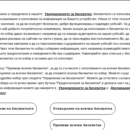
Монофа
снено и определено в нашето
Уведомлението за бисквитки
, бисквитките се използва
съхраняване и използване на информация на Вашето устройство. Някои от тези техноло
значение, за да ви осигурят безопасен, добре функциониращ и надежден уебсайт. За д
 най-доброто потребителско изживяване, бихме искали да използваме и бисквитки по 
 по избор дават възможност например да се измери аудиторията на нашия уебсайт, да 
рана реклама на сайтове на трети страни, да се проследява местоположението Ви, да
етингови кампании и да се персонализира съдържанието на нашия уебсайт въз основ
 Чрез тези бисквитки по избор събираме информация, като например взаимодействиет
ОХЛАЖДАНЕ
:
шите предпочитания и поведението Ви при сърфиране. Навигирайте през списъка с биск
исквитки са по избор и за каква цел се използват.
рху "Приемам всички бисквитки", за да се съгласите с използването на всички бисквит
ърляне на всички бисквитки", за да откажете всички бисквитки по избор. Можете също 
одробен избор чрез опцията "Управление на бисквитките". Можете да оттеглите съгласи
збора си по всяко време чрез бутона "Предпочитания за бисквитки" в долната част на 
на информация можете да намерите в
Уведомлението за бисквитки
и
Декларацият
ност
.
ние на бисквитките
Отхвърляне на всички бисквитки
martThings
Документация
Приемам всички бисквитки