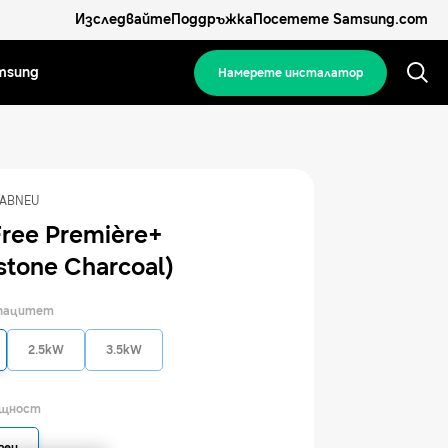
Изследвайте
Поддръжка
Посетете Samsung.com
msung
Намерете инсталатор
ABNEU
ree Première+
stone Charcoal)
апацитет
2.5kW
3.5kW
ощност