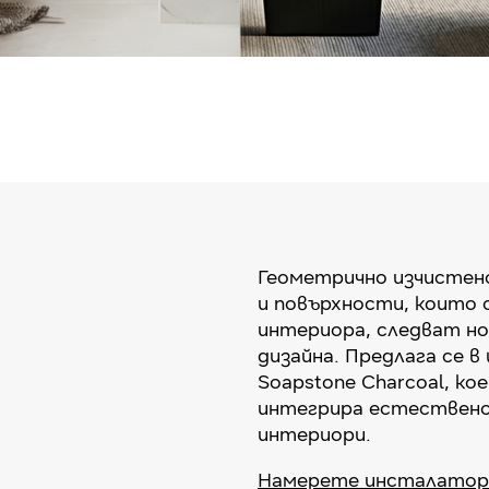
Геометрично изчистен
и повърхности, които 
интериора, следват но
дизайнa. Предлага се в 
Soapstone Charcoal, ко
интегрира естествено
интериори.
Намерете инсталато