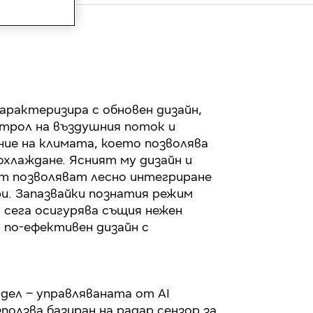
характеризира с обновен дизайн,
нтрол на въздушния поток и
ие на климата, което позволява
охлаждане. Ясният му дизайн и
т позволяват лесно интегриране
и. Запазвайки познатия режим
й сега осигурява същия нежен
 по-ефективен дизайн с
одел – управляваната от AI
ползва базиран на радар сензор за