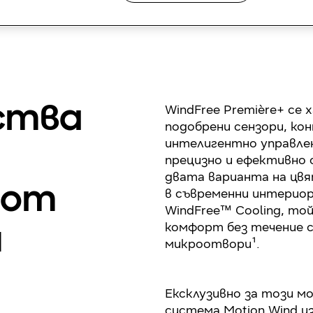
WindFree Première+ се 
ства
подобрени сензори, ко
интелигентно управлен
прецизно и ефективно 
двата варианта на цвя
 от
в съвременни интериор
WindFree™ Cooling, то
комфорт без течение с
н
микроотвори¹.
Ексклузивно за този м
система Motion Wind из