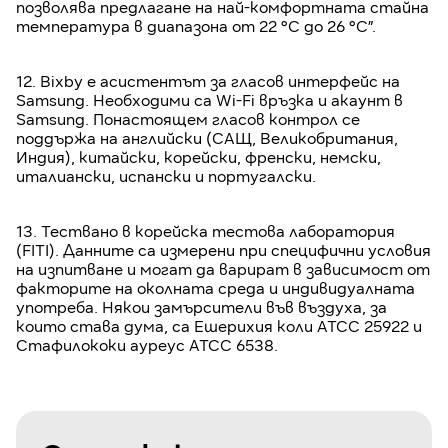
позволява предлагане на най-комфортната стайна
температура в диапазона от 22 °C до 26 °C”.
12. Bixby е асистентът за гласов интерфейс на
Samsung. Необходими са Wi-Fi връзка и акаунт в
Samsung. Понастоящем гласов контрол се
поддържа на английски (САЩ, Великобритания,
Индия), китайски, корейски, френски, немски,
италиански, испански и португалски.
13. Тествано в корейска тестова лаборатория
(FITI). Данните са измерени при специфични условия
на изпитване и могат да варират в зависимост от
факторите на околната среда и индивидуалната
употреба. Някои замърсители във въздуха, за
които става дума, са Ешерихия коли ATCC 25922 и
Стафилококи ауреус ATCC 6538.