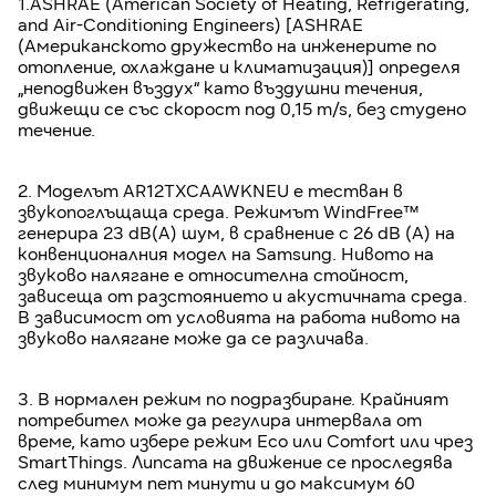
1.ASHRAE (American Society of Heating, Refrigerating,
and Air-Conditioning Engineers) [ASHRAE
(Американското дружество на инженерите по
отопление, охлаждане и климатизация)] определя
„неподвижен въздух“ като въздушни течения,
движещи се със скорост под 0,15 m/s, без студено
течение.
2. Моделът AR12TXCAAWKNEU е тестван в
звукопоглъщаща среда. Режимът WindFree™
генерира 23 dB(A) шум, в сравнение с 26 dB (A) на
конвенционалния модел на Samsung. Нивото на
звуково налягане е относителна стойност,
зависеща от разстоянието и акустичната среда.
В зависимост от условията на работа нивото на
звуково налягане може да се различава.
3. В нормален режим по подразбиране. Крайният
потребител може да регулира интервала от
време, като избере режим Eco или Comfort или чрез
SmartThings. Липсата на движение се проследява
след минимум пет минути и до максимум 60