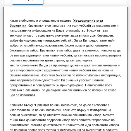
За ресторанти
Намерете инсталатор
Както е обяснено и определено в нашето
Уведомлението за
За офиси
бисквитки
, бисквитките се използват на този уебсайт за съхраняване и
използване на информация на Вашето устройство. Някои от тези
технологии са от съществено значение, за да ви осигурят безопасен,
Устойчиво развитие
добре функциониращ и надежден уебсайт. За да Ви предоставим най-
доброто потребителско изживяване, бихме искали да използваме и
One Samsung
бисквитки по избор. Бисквитките по избор дават възможност например да
се измери аудиторията на нашия уебсайт, да се показва персонализирана
реклама на сайтове на трети страни, да се проследява
Документация
местоположението Ви, да се провеждат целеви маркетингови кампании и
да се персонализира съдържанието на нашия уебсайт въз основа на
Вашето използване. Чрез тези бисквитки по избор събираме информация,
като например взаимодействието Ви с нашия уебсайт, Вашите
предпочитания и поведението Ви при сърфиране. Навигирайте през
списъка с бисквитки, за да видите кои бисквитки са по избор и за каква
цел се използват.
Декларация за съответствие
Кликнете върху "Приемам всички бисквитки", за да се съгласите с
използването на всички бисквитки. Кликнете върху "Отхвърляне на
Download
всички бисквитки", за да откажете всички бисквитки по избор. Можете
също така да направите подробен избор чрез опцията "Управление на
бисквитките". Можете да оттеглите съгласието си и да промените избора
си по всяко време чрез бутона "Предпочитания за бисквитки" в долната