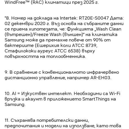
WindFree™ (RAC) климатици през 2025 г.
"8. Номер на доклада на Intertek: RT20E-S0047 Дата:
02 декември 2020 г. Въз основа на събраните данни
се приема хипотезата, че: Функцията „Wash Clean
(вътрешен)/Freeze Wash (външен)“ на климатика
Samsung може да премахне повече от 90% от
бактериите (Ешерихия коли ATCC 8739,
Стафилококи ауреус ATCC 6538) върху
повърхността на топлообменника.
9. В сравнение с конвенционалното инфрачервено
дистанционно управление, например AR-EH03.
10. AI = Изкуствен интелект. Необходими са Wi-Fi
връзка и акаунт в приложението SmartThings на
Samsung.
11. Съхранява потребителски данни,
предпочитания и модели на използване, като това