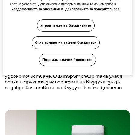
част на уебсайта. Допълнителна информация можете да намерите в
Изчистен дизайн, лесна
Уведомлението за бисквитки
и
Декларацията за поверителност
.
поддръжка
Управление на бисквитките
Luzon S2 е идеалният климатик за потребители,
които просто искат да охлаждат по-малки
Отхвърляне на всички бисквитки
помещения по ефективен начин.
Непретенциозният му дизайн спомага лесно да се
впише в интериора на потребителите. Luzon S2
Приемам всички бисквитки
разполага с филтър Easy Filter Plus¹³, който се
намира в горната част на агрегата и предлага
удобно почистване. Филтърът също така улавя
праха и другите замърсители на въздуха, за да
подобри качеството на въздуха в помещението.