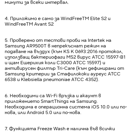
минути за всеки интервал.
4. Приложимо е само за WindFreeTM Elite S2 и
WindFreeTM Avant S2
5. Проверено от тестови проби на Intertek на
Samsung AR9500T в непрекъснат режим на
подаване на въздух (към KS K 0693:2016 протокол,
използващ бактериофаги MS2 вирус ATCC 15597-B1
и щам Ешерихия коли C3000 ATCC 15597) и
антивирусен филтър Tri-Care (към дефинирани от
Samsung критерии за Стафилококи ауреус ATCC
6538 и Klebsiella pneumoniae ATCC 4352).
6. Необходими са Wi-Fi връзка и акаунт в
приложението SmartThings на Samsung.
Необходима е операционна система iOS 10.0 или по-
нова, или Android 5.0 или по-нова.
7. Функцията Freeze Wash е налична във всички