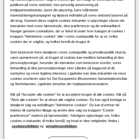
Løsninger til klimaanlæg
publikum på vores websted, vise personlig annoncering på
Fordele ved en varmepumpe
KAPACITET
:
1.7kW
tredjepartswebsteder, spore din placering, køre målrettede
markedsføringskampagner og tilpasse indholdet på vores websted baseret på
din brug. Gennem disse valgfrie cookies indsamler vi oplysninger såsom din
Fjernbetjeninger
Hvad er et klimaanlæg, og hvordan
interaktion med vores hjemmeside, dine præferencer og din onlineadfærd.
fungerer det?
Naviger gennem cookielisten, der er linket til under hver kategori af cookies i
LSP-kanalfordamper (uden pumpe)
knappen "Administrer cookies" eller i vores cookiepolitik for at se, hvilke
LØSNINGER TIL ERHVERV
cookies der er valgfrie, og hvilket formål de bruges til.
Tilgængelig kapacitet
Som beskrevet mere detaljeret i vores cookiepolitik og privatlivspolitik skal du
Hoteller
være opmærksom på, at brugen af cookies kan medføre behandling af dine
1.7kW
2.2kW
2.8kW
3.6kW
personoplysninger, herunder din interaktion som beskrevet ovenfor, vores
behandling af dine personoplysninger sker således på baggrund af dit
4.5kW
5.6kW
7.1kW
Detail
samtykke og vores legitime interesse. Ligeledes kan data indsamlet via visse
cookies overføres uden for Det Europæiske Økonomiske Samarbejdsområde
og Storbritannien. Ligeledes benyttes der trejdepartsleverandører.
Restaurant
Tilgængelig strøm
Klik på "Accepter alle cookies" for at acceptere brugen af alle cookies. Klik på
"Afvis alle cookies" for at afvise alle valgfrie cookies. Du kan også foretage et
1 fase
detaljeret valg via indstillingen "Administrer cookies". Du kan til enhver tid
Kontor
trække dit samtykke tilbage og ændre dine valg via knappen "Cookie-
præferencer" nederst på hjemmesiden. Yderligere oplysninger om, hvilke
Bæredygtighed
cookies vi indsamler, til hvilke formål, og hvad er dine rettigheder, findes i
Kontakt Samsung
cookiepolitikken
og
privatlivspolitikken
.