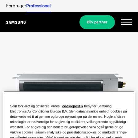
Forbruger
Professionel
Bliv partner
Menu
Produkter
Produkter
Vores løsninger
LØSNINGER TIL DIT HJEM
Populære produkter
Udforsk
Løsninger til klimaanlæg
LØSNINGER TIL BOLIGER
Som forklaret og defineret i vores
cookiepolitik
benytter Samsung
Professionelle
Electronics Air Conditioner Europe B.V. (den dataansvarlige enhed) cookies på
dette websted til at gemme og bruge oplysninger på din enhed. Nogle af disse
Varmepumpeløsninger
Hvad er en varmepumpe, og hvordan
teknologier er nødvendige for at give dig et sikkert, velfungerende og pålideligt
fungerer den?
websted. For at give dig den bedste brugeroplevelse vil vi også gerne bruge
LØSNINGER TIL ERHVERVSBYGNINGER
Samsung
valgfrie cookies, såsom analytiske og præstationscookies og markedsførings-
og målretningscookies. Valgfrie cookies gør det muligt for eksempel at måle