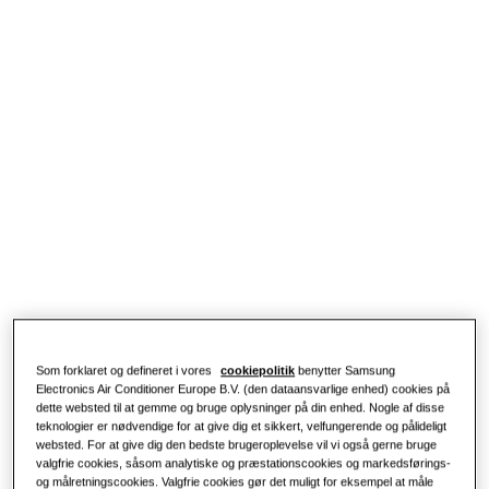
Produkter
Vores løsninger
LØSNINGER TIL DIT HJEM
Populære produkter
Udforsk
Løsninger til klimaanlæg
LØSNINGER TIL BOLIGER
Professionelle
Varmepumpeløsninger
Hvad er en varmepumpe, og hvordan
fungerer den?
LØSNINGER TIL ERHVERVSBYGNINGER
Samsung
Løsninger til klimaanlæg
Fordele ved en varmepumpe
Fjernbetjeninger
Hvad er et klimaanlæg, og hvordan
fungerer det?
Som forklaret og defineret i vores
cookiepolitik
benytter Samsung
Electronics Air Conditioner Europe B.V. (den dataansvarlige enhed) cookies på
LØSNINGER TIL ERHVERV
dette websted til at gemme og bruge oplysninger på din enhed. Nogle af disse
teknologier er nødvendige for at give dig et sikkert, velfungerende og pålideligt
websted. For at give dig den bedste brugeroplevelse vil vi også gerne bruge
Hoteller
valgfrie cookies, såsom analytiske og præstationscookies og markedsførings-
og målretningscookies. Valgfrie cookies gør det muligt for eksempel at måle