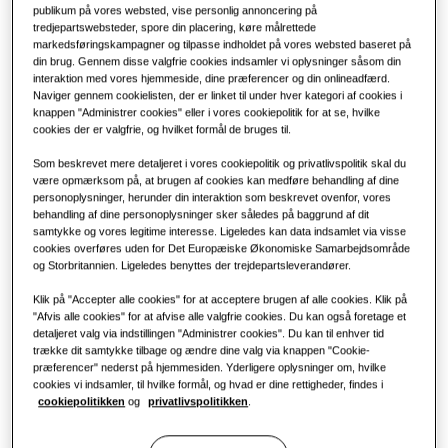
publikum på vores websted, vise personlig annoncering på
Detail
tredjepartswebsteder, spore din placering, køre målrettede
markedsføringskampagner og tilpasse indholdet på vores websted baseret på
din brug. Gennem disse valgfrie cookies indsamler vi oplysninger såsom din
Restaurant
interaktion med vores hjemmeside, dine præferencer og din onlineadfærd.
Naviger gennem cookielisten, der er linket til under hver kategori af cookies i
knappen "Administrer cookies" eller i vores cookiepolitik for at se, hvilke
cookies der er valgfrie, og hvilket formål de bruges til.
Kontor
Som beskrevet mere detaljeret i vores cookiepolitik og privatlivspolitik skal du
Bæredygtighed
være opmærksom på, at brugen af cookies kan medføre behandling af dine
personoplysninger, herunder din interaktion som beskrevet ovenfor, vores
behandling af dine personoplysninger sker således på baggrund af dit
samtykke og vores legitime interesse. Ligeledes kan data indsamlet via visse
cookies overføres uden for Det Europæiske Økonomiske Samarbejdsområde
One Samsung
og Storbritannien. Ligeledes benyttes der trejdepartsleverandører.
Klik på "Accepter alle cookies" for at acceptere brugen af alle cookies. Klik på
"Afvis alle cookies" for at afvise alle valgfrie cookies. Du kan også foretage et
SmartThings Pro
detaljeret valg via indstillingen "Administrer cookies". Du kan til enhver tid
trække dit samtykke tilbage og ændre dine valg via knappen "Cookie-
præferencer" nederst på hjemmesiden. Yderligere oplysninger om, hvilke
cookies vi indsamler, til hvilke formål, og hvad er dine rettigheder, findes i
cookiepolitikken
og
privatlivspolitikken
.