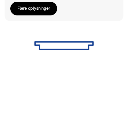
Flere oplysninger
Ventilation (ERV)
Med et Samsung ERV-system kommer der frisk
udendørsluft ind i rummet, så kvaliteten af
indendørsluften bliver optimal. Samtidig justerer
det automatisk sin driftstilstand i forhold til