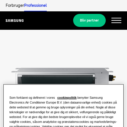
Forbruger
Professionel
Bliv partner
Menu
Produkter
Produkter
Vores løsninger
LØSNINGER TIL DIT HJEM
Populære produkter
Udforsk
Løsninger til klimaanlæg
LØSNINGER TIL BOLIGER
Som forklaret og defineret i vores
cookiepolitik
benytter Samsung
Professionelle
Electronics Air Conditioner Europe B.V. (den dataansvarlige enhed) cookies på
dette websted til at gemme og bruge oplysninger på din enhed. Nogle af disse
Varmepumpeløsninger
Hvad er en varmepumpe, og hvordan
teknologier er nødvendige for at give dig et sikkert, velfungerende og pålideligt
fungerer den?
websted. For at give dig den bedste brugeroplevelse vil vi også gerne bruge
LØSNINGER TIL ERHVERVSBYGNINGER
Samsung
valgfrie cookies, såsom analytiske og præstationscookies og markedsførings-
og målretningscookies. Valgfrie cookies gør det muligt for eksempel at måle