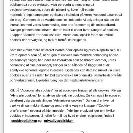
Løsninger til klimaanlæg
publikum på vores websted, vise personlig annoncering på
Fordele ved en varmepumpe
KAPACITET
:
1.7kW
tredjepartswebsteder, spore din placering, køre målrettede
markedsføringskampagner og tilpasse indholdet på vores websted baseret på
din brug. Gennem disse valgfrie cookies indsamler vi oplysninger såsom din
Fjernbetjeninger
Hvad er et klimaanlæg, og hvordan
interaktion med vores hjemmeside, dine præferencer og din onlineadfærd.
fungerer det?
Naviger gennem cookielisten, der er linket til under hver kategori af cookies i
LSP-kanalfordamper (uden pumpe)
knappen "Administrer cookies" eller i vores cookiepolitik for at se, hvilke
LØSNINGER TIL ERHVERV
cookies der er valgfrie, og hvilket formål de bruges til.
Tilgængelig kapacitet
Som beskrevet mere detaljeret i vores cookiepolitik og privatlivspolitik skal du
Hoteller
være opmærksom på, at brugen af cookies kan medføre behandling af dine
1.7kW
2.2kW
2.8kW
3.6kW
personoplysninger, herunder din interaktion som beskrevet ovenfor, vores
behandling af dine personoplysninger sker således på baggrund af dit
4.5kW
5.6kW
7.1kW
Detail
samtykke og vores legitime interesse. Ligeledes kan data indsamlet via visse
cookies overføres uden for Det Europæiske Økonomiske Samarbejdsområde
og Storbritannien. Ligeledes benyttes der trejdepartsleverandører.
Restaurant
Tilgængelig strøm
Klik på "Accepter alle cookies" for at acceptere brugen af alle cookies. Klik på
"Afvis alle cookies" for at afvise alle valgfrie cookies. Du kan også foretage et
1 fase
detaljeret valg via indstillingen "Administrer cookies". Du kan til enhver tid
Kontor
trække dit samtykke tilbage og ændre dine valg via knappen "Cookie-
præferencer" nederst på hjemmesiden. Yderligere oplysninger om, hvilke
Bæredygtighed
cookies vi indsamler, til hvilke formål, og hvad er dine rettigheder, findes i
Kontakt Samsung
cookiepolitikken
og
privatlivspolitikken
.