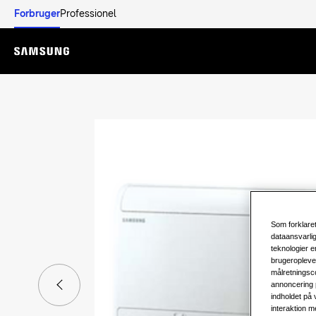
Forbruger
Professionel
Menu
Som forklaret
dataansvarli
teknologier e
brugeropleve
målretningsco
annoncering 
indholdet på
interaktion m