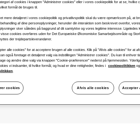
tegori af cookies i knappen "Administrer cookies" eller i vores cookiepolitik for at se, hvilke 
1 fase
vilket formål de bruges til.
 mere detaljeret i vores cookiepolitik og privatlivspolitik skal du være opmærksom på, at b
behandling af dine personoplysninger, herunder din interaktion som beskrevet ovenfor, vores
plysninger sker således på baggrund af dit samtykke og vores legitime interesse. Ligeledes 
a visse cookies overføres uden for Det Europæiske Økonomiske Samarbejdsområde og Storb
yttes der trejdepartsleverandører.
ter alle cookies" for at acceptere brugen af alle cookies. Klik på "Afvis alle cookies" for at afv
an også foretage et detaljeret valg via indstillingen "Administrer cookies". Du kan til enhver ti
bage og ændre dine valg via knappen "Cookie-præferencer" nederst på hjemmesiden. Yderlig
kies vi indsamler, til hvilke formål, og hvad er dine rettigheder, findes i
cookiepolitikken
og
olitikken
.
rer cookies
Afvis alle cookies
Accepter 
KØLING
: