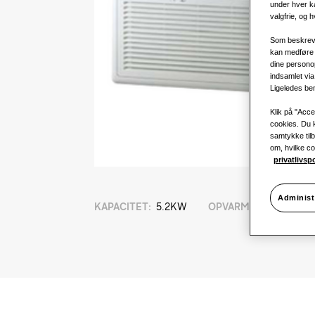
under hver ka
valgfrie, og h
Som beskrevet
kan medføre 
dine persono
indsamlet vi
Ligeledes ben
Klik på "Accep
cookies. Du k
samtykke til
om, hvilke coo
privatlivsp
Administ
KAPACITET
:
5.2KW
OPVARMNING
: