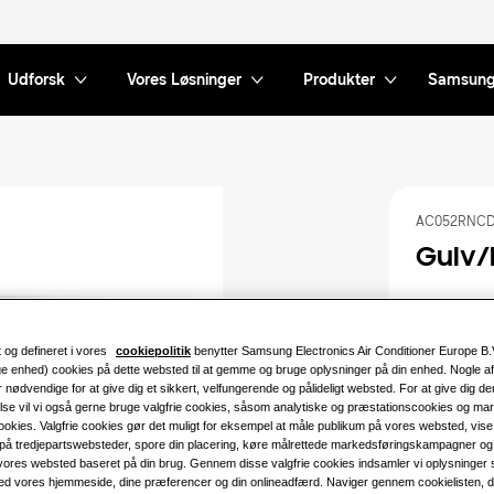
Udforsk
Vores Løsninger
Produkter
Samsun
AC052RNCD
Gulv/
Kompatibel 
AC052RXAD
 og defineret i vores
cookiepolitik
benytter Samsung Electronics Air Conditioner Europe B.
Tilgængelig 
ge enhed) cookies på dette websted til at gemme og bruge oplysninger på din enhed. Nogle af
r nødvendige for at give dig et sikkert, velfungerende og pålideligt websted. For at give dig d
lse vil vi også gerne bruge valgfrie cookies, såsom analytiske og præstationscookies og ma
5.2KW
okies. Valgfrie cookies gør det muligt for eksempel at måle publikum på vores websted, vise
på tredjepartswebsteder, spore din placering, køre målrettede markedsføringskampagner og 
 vores websted baseret på din brug. Gennem disse valgfrie cookies indsamler vi oplysninger
Tilgængelig
ed vores hjemmeside, dine præferencer og din onlineadfærd. Naviger gennem cookielisten, der 