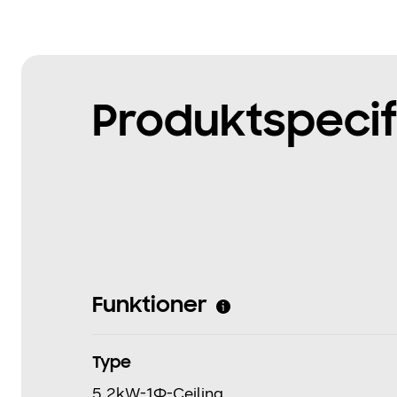
Produktspecif
Funktioner
Type
5.2kW-1Φ-Ceiling