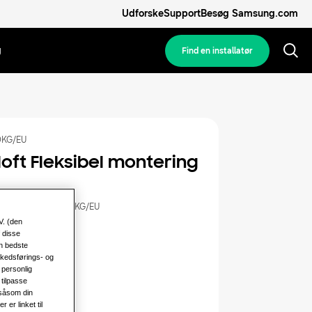
Udforske
Support
Besøg Samsung.com
g
Find en installatør
KG/EU
loft Fleksibel montering
med:
KG/EU
,
AC071RXADKG/EU
V. (den
kapacitet
 disse
en bedste
rkedsførings- og
7.1KW
 personlig
tilpasse
 såsom din
 strøm
er linket til