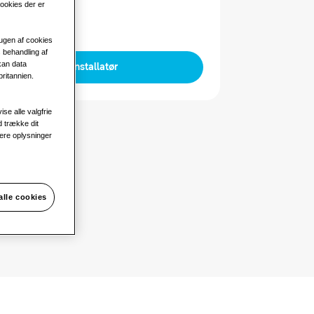
cookies der er
rugen af cookies
 behandling af
kan data
Find en installatør
ritannien.
ise alle valgfrie
d trække dit
ere oplysninger
alle cookies