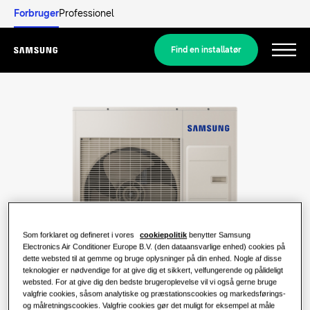
Forbruger
Professionel
Find en installatør
Menu
Udforsk
LØSNINGER TIL BOLIGER
Vores løsninger
Hvad er en varmepumpe, og hvordan
fungerer den?
LØSNINGER TIL DIT HJEM
Produkter
Som forklaret og defineret i vores
cookiepolitik
benytter Samsung
Løsninger til klimaanlæg
Electronics Air Conditioner Europe B.V. (den dataansvarlige enhed) cookies på
Fordele ved en varmepumpe
dette websted til at gemme og bruge oplysninger på din enhed. Nogle af disse
Produkter
Samsung
teknologier er nødvendige for at give dig et sikkert, velfungerende og pålideligt
websted. For at give dig den bedste brugeroplevelse vil vi også gerne bruge
Varmepumpeløsninger
Hvad er et klimaanlæg, og hvordan
valgfrie cookies, såsom analytiske og præstationscookies og markedsførings-
fungerer det?
og målretningscookies. Valgfrie cookies gør det muligt for eksempel at måle