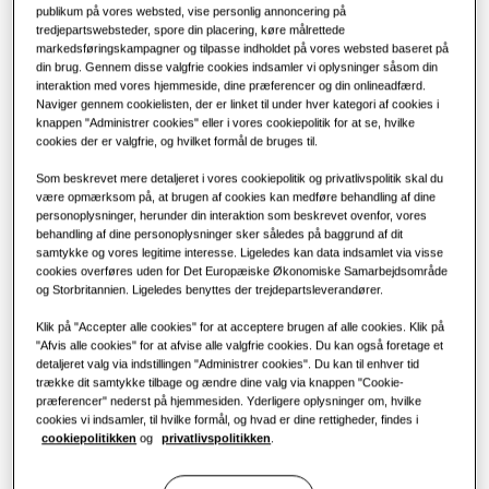
LØSNINGER TIL ERHVERVSBYGNINGER
publikum på vores websted, vise personlig annoncering på
Populære produkter
LØSNINGER TIL ERHVERV
tredjepartswebsteder, spore din placering, køre målrettede
KAPACITET
:
11.2KW
Løsninger til klimaanlæg
markedsføringskampagner og tilpasse indholdet på vores websted baseret på
din brug. Gennem disse valgfrie cookies indsamler vi oplysninger såsom din
Hoteller
interaktion med vores hjemmeside, dine præferencer og din onlineadfærd.
Naviger gennem cookielisten, der er linket til under hver kategori af cookies i
Fjernbetjeninger
AM040BXMDEH/EU
knappen "Administrer cookies" eller i vores cookiepolitik for at se, hvilke
Detail
cookies der er valgfrie, og hvilket formål de bruges til.
DVM S Eco Udendørs
Som beskrevet mere detaljeret i vores cookiepolitik og privatlivspolitik skal du
Tilgængelig kapacitet
være opmærksom på, at brugen af cookies kan medføre behandling af dine
Restaurant
personoplysninger, herunder din interaktion som beskrevet ovenfor, vores
behandling af dine personoplysninger sker således på baggrund af dit
11.2KW
14.0KW
22.4KW
28.0KW
samtykke og vores legitime interesse. Ligeledes kan data indsamlet via visse
Kontor
cookies overføres uden for Det Europæiske Økonomiske Samarbejdsområde
33.5KW
og Storbritannien. Ligeledes benyttes der trejdepartsleverandører.
Bæredygtighed
Klik på "Accepter alle cookies" for at acceptere brugen af alle cookies. Klik på
Tilgængelig strøm
"Afvis alle cookies" for at afvise alle valgfrie cookies. Du kan også foretage et
One Samsung
detaljeret valg via indstillingen "Administrer cookies". Du kan til enhver tid
trække dit samtykke tilbage og ændre dine valg via knappen "Cookie-
1 fase
præferencer" nederst på hjemmesiden. Yderligere oplysninger om, hvilke
cookies vi indsamler, til hvilke formål, og hvad er dine rettigheder, findes i
cookiepolitikken
og
privatlivspolitikken
.
Find en installatør