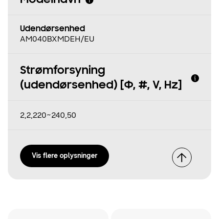
Modelnavn
Udendørsenhed
AM040BXMDEH/EU
Strømforsyning
(udendørsenhed) [Φ, #, V, Hz]
2,2,220~240,50
Vis flere oplysninger