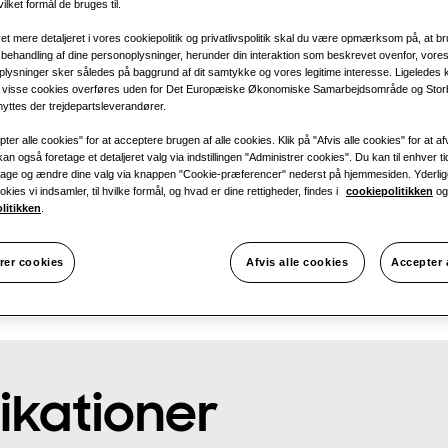
vilket formål de bruges til.
1 fase
 mere detaljeret i vores cookiepolitik og privatlivspolitik skal du være opmærksom på, at b
behandling af dine personoplysninger, herunder din interaktion som beskrevet ovenfor, vores
plysninger sker således på baggrund af dit samtykke og vores legitime interesse. Ligeledes 
a visse cookies overføres uden for Det Europæiske Økonomiske Samarbejdsområde og Storb
yttes der trejdepartsleverandører.
ter alle cookies" for at acceptere brugen af alle cookies. Klik på "Afvis alle cookies" for at afv
an også foretage et detaljeret valg via indstillingen "Administrer cookies". Du kan til enhver ti
bage og ændre dine valg via knappen "Cookie-præferencer" nederst på hjemmesiden. Yderlig
kies vi indsamler, til hvilke formål, og hvad er dine rettigheder, findes i
cookiepolitikken
og
olitikken
.
rer cookies
Afvis alle cookies
Accepter 
ikationer