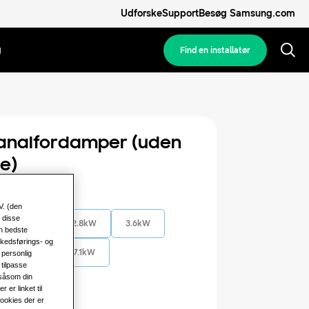
Udforske
Support
Besøg Samsung.com
g
Find en installatør
analfordamper (uden
e)
kapacitet
V. (den
 disse
2.2kW
2.8kW
3.6kW
en bedste
rkedsførings- og
5.6kW
7.1kW
 personlig
tilpasse
 såsom din
er linket til
 strøm
cookies der er