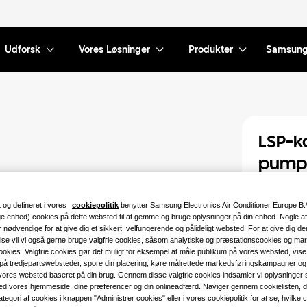
Udforsk
Vores Løsninger
Produkter
Samsun
LSP-k
pump
Tilgængelig 
 og defineret i vores
cookiepolitik
benytter Samsung Electronics Air Conditioner Europe B.
ge enhed) cookies på dette websted til at gemme og bruge oplysninger på din enhed. Nogle af
1.7kW
r nødvendige for at give dig et sikkert, velfungerende og pålideligt websted. For at give dig d
lse vil vi også gerne bruge valgfrie cookies, såsom analytiske og præstationscookies og ma
4.5kW
okies. Valgfrie cookies gør det muligt for eksempel at måle publikum på vores websted, vise
på tredjepartswebsteder, spore din placering, køre målrettede markedsføringskampagner og 
 vores websted baseret på din brug. Gennem disse valgfrie cookies indsamler vi oplysninger
ed vores hjemmeside, dine præferencer og din onlineadfærd. Naviger gennem cookielisten, der 
Tilgængelig
tegori af cookies i knappen "Administrer cookies" eller i vores cookiepolitik for at se, hvilke 