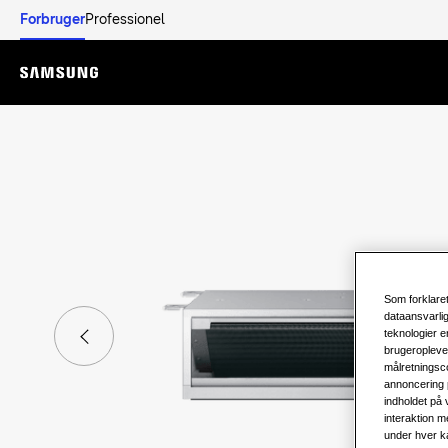
Forbruger
Professionel
Menu
Som forklaret
dataansvarli
teknologier e
brugeropleve
målretningsco
annoncering 
indholdet på
interaktion m
under hver ka