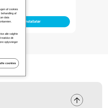
rugen af cookies
 behandling af
kan data
Find en installatør
ritannien.
ise alle valgfrie
d trække dit
ere oplysninger
alle cookies