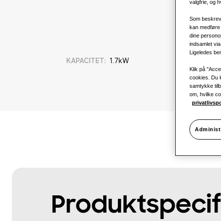
valgfrie, og h
Som beskrevet
kan medføre 
dine persono
indsamlet vi
Ligeledes ben
KAPACITET
:
1.7kW
Klik på "Accep
cookies. Du k
samtykke til
om, hvilke coo
privatlivsp
Administ
Produktspecif