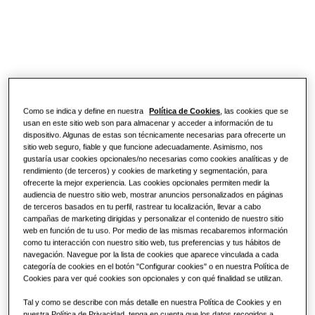
SOLUCIONES PARA TU HOGAR
Productos
Soluciones de climatización
Ventajas de una bomba de calor
PRODUCTOS ESTRELLA
Acerca de Samsung
Soluciones de bombas de calor
¿Qué es un aire acondicionado y
WindFree
cómo funciona?
SOLUCIONES PARA OFICINAS
Como se indica y define en nuestra
Política de Cookies
, las cookies que se
SOLUCIONES COMERCIALES
SmartThings
usan en este sitio web son para almacenar y acceder a información de tu
Soluciones de climatización
dispositivo. Algunas de estas son técnicamente necesarias para ofrecerte un
Hoteles
sitio web seguro, fiable y que funcione adecuadamente. Asimismo, nos
Cassette 360
gustaría usar cookies opcionales/no necesarias como cookies analíticas y de
rendimiento (de terceros) y cookies de marketing y segmentación, para
Controles
ofrecerte la mejor experiencia. Las cookies opcionales permiten medir la
Comercio
audiencia de nuestro sitio web, mostrar anuncios personalizados en páginas
Compara WindFree
de terceros basados en tu perfil, rastrear tu localización, llevar a cabo
campañas de marketing dirigidas y personalizar el contenido de nuestro sitio
Restaurante
Productos
web en función de tu uso. Por medio de las mismas recabaremos información
como tu interacción con nuestro sitio web, tus preferencias y tus hábitos de
navegación. Navegue por la lista de cookies que aparece vinculada a cada
Oficina
categoría de cookies en el botón "Configurar cookies" o en nuestra Política de
Cookies para ver qué cookies son opcionales y con qué finalidad se utilizan.
Sostenibilidad
Tal y como se describe con más detalle en nuestra Política de Cookies y en
nuestra Política de Privacidad, tenga en cuenta que los datos recogidos a