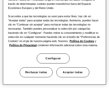
One Samsung
través de determinadas cookies pueden transferirse fuera del Espacio
Económico Europeo y del Reino Unido.
Si accedes a que las tecnologías se usen para estos fines, haz clic en
“Aceptar todas” para aceptar todas las tecnologías. Asimismo, puedes hacer
Efficient Climate Control
clic en “Continuar sin aceptar” para rechazar todas las tecnologías no
necesarias. También puedes personalizar tu selección por categorías
Windfree Health Silence
haciendo clic en “Configurar”. Puedes retirar tu consentimiento y modificar tu
selección en cualquier momento haciendo clic en el botón de “Preferencias de
Cookies” en el pie de nuestra página web. Nuestra
Política de Cookies
y
Política de Privacidad
contienen información adicional sobre esta materia.
Configurar
Rechazar todas
Aceptar todas