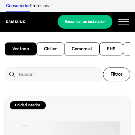
Consumidor
Profesional
Encontrar un instalador
Menu
Ver todo
Chiller
Comercial
EHS
Mu
Filtros
Unidad Interior
Descubrir