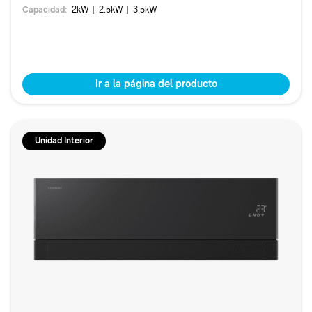
Capacidad
:
2
kW
2.5
kW
3.5
kW
Ir a la página del producto
Unidad Interior