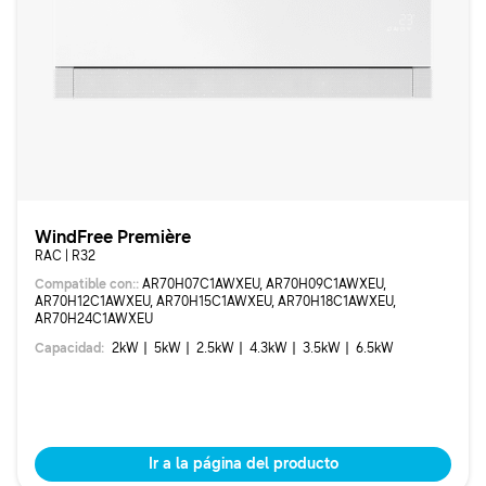
WindFree Première
RAC | R32
Compatible con:
:
AR70H07C1AWXEU, AR70H09C1AWXEU,
AR70H12C1AWXEU, AR70H15C1AWXEU, AR70H18C1AWXEU,
AR70H24C1AWXEU
Capacidad
:
2
kW
5
kW
2.5
kW
4.3
kW
3.5
kW
6.5
kW
Ir a la página del producto