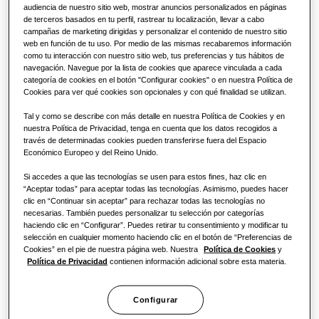
Unidad Interior
audiencia de nuestro sitio web, mostrar anuncios personalizados en páginas
Oficina
de terceros basados en tu perfil, rastrear tu localización, llevar a cabo
campañas de marketing dirigidas y personalizar el contenido de nuestro sitio
web en función de tu uso. Por medio de las mismas recabaremos información
Sostenibilidad
como tu interacción con nuestro sitio web, tus preferencias y tus hábitos de
navegación. Navegue por la lista de cookies que aparece vinculada a cada
One Samsung
categoría de cookies en el botón "Configurar cookies" o en nuestra Política de
Cookies para ver qué cookies son opcionales y con qué finalidad se utilizan.
Tal y como se describe con más detalle en nuestra Política de Cookies y en
nuestra Política de Privacidad, tenga en cuenta que los datos recogidos a
Efficient Climate Control
través de determinadas cookies pueden transferirse fuera del Espacio
Económico Europeo y del Reino Unido.
Windfree Health Silence
Si accedes a que las tecnologías se usen para estos fines, haz clic en
“Aceptar todas” para aceptar todas las tecnologías. Asimismo, puedes hacer
clic en “Continuar sin aceptar” para rechazar todas las tecnologías no
necesarias. También puedes personalizar tu selección por categorías
WindFree Première+ (Black)
haciendo clic en “Configurar”. Puedes retirar tu consentimiento y modificar tu
RAC | R32
selección en cualquier momento haciendo clic en el botón de “Preferencias de
Cookies” en el pie de nuestra página web. Nuestra
Política de Cookies
y
Compatible con:
:
AR70H09CAAWXEU, AR70H12CAAWXEU
Política de Privacidad
contienen información adicional sobre esta materia.
Capacidad
:
2.5
kW
3.5
kW
Configurar