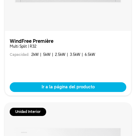
WindFree Première
Multi Split | R32
Capacidad
:
2
kW
5
kW
2.5
kW
3.5
kW
6.5
kW
Ir a la página del producto
Unidad Interior