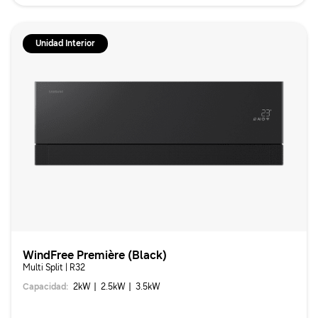
Unidad Interior
WindFree Première (Black)
Multi Split | R32
Capacidad
:
2
kW
2.5
kW
3.5
kW