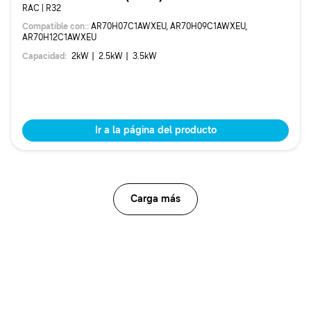
RAC | R32
Compatible con:
:
AR70H07C1AWXEU, AR70H09C1AWXEU,
AR70H12C1AWXEU
Capacidad
:
2
kW
2.5
kW
3.5
kW
Ir a la página del producto
Carga más