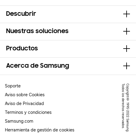
Descubrir
Nuestras soluciones
Productos
Acerca de Samsung
Soporte
.
C
o
p
y
r
ig
h
t
©
1
9
9
5
-
2
0
2
2
S
a
m
s
u
n
g
.
T
o
d
o
s
l
o
s
d
e
r
e
c
h
o
s
r
e
s
e
r
v
a
d
o
s
Aviso sobre Cookies
Aviso de Privacidad
Terminos y condiciones
Samsung.com
Herramienta de gestión de cookies