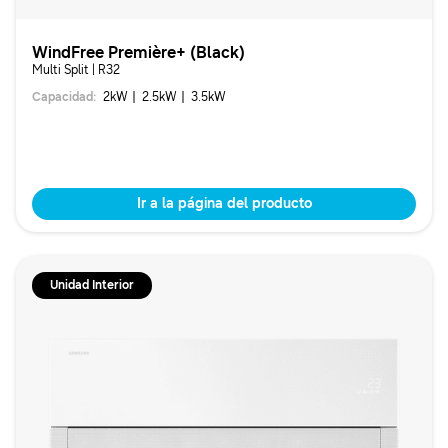
WindFree Première+ (Black)
Multi Split | R32
Capacidad
:
2
kW
2.5
kW
3.5
kW
Ir a la página del producto
Unidad Interior