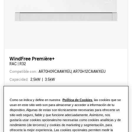
SOLUCIONES RESIDENCIALES
Nuestras soluciones
¿Qué es una bomba de calor y cómo
funciona?
SOLUCIONES PARA TU HOGAR
Productos
Soluciones de climatización
Ventajas de una bomba de calor
PRODUCTOS ESTRELLA
Acerca de Samsung
WindFree Première+
Soluciones de bombas de calor
¿Qué es un aire acondicionado y
WindFree
RAC | R32
cómo funciona?
SOLUCIONES PARA OFICINAS
Compatible con:
:
AR70H09CAAWXEU, AR70H12CAAWXEU
SOLUCIONES COMERCIALES
SmartThings
Capacidad
:
2.5
kW
3.5
kW
Soluciones de climatización
Hoteles
Cassette 360
Como se indica y define en nuestra
Política de Cookies
, las cookies que se
Controles
usan en este sitio web son para almacenar y acceder a información de tu
Comercio
dispositivo. Algunas de estas son técnicamente necesarias para ofrecerte un
Ir a la página del producto
Compara WindFree
sitio web seguro, fiable y que funcione adecuadamente. Asimismo, nos
gustaría usar cookies opcionales/no necesarias como cookies analíticas y de
Restaurante
Productos
rendimiento (de terceros) y cookies de marketing y segmentación, para
ofrecerte la mejor experiencia. Las cookies opcionales permiten medir la