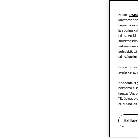
Kuten
eväs
käyttämiseen 
tarjoamiseks
ja suoritusky
mitata verkko
suorittaa ko
valinnaisten
Tervehd
selauskäyttäy
tai evästeilm
Kuten eväste
avulla kerätt
kylmäai
Napsauta "Hy
hylätäksesi k
kautta. Voit 
"Evästeasetuk
oikeutesi, on
lämpö
Hallitse