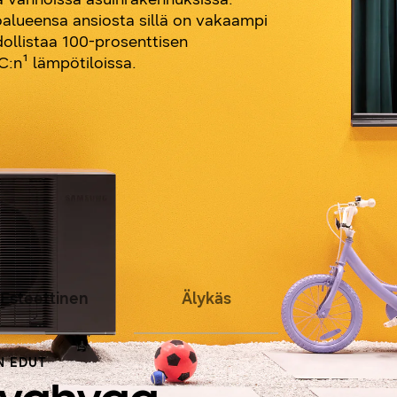
lueensa ansiosta sillä on vakaampi
llistaa 100-prosenttisen
C:n¹ lämpötiloissa.
Esteettinen
Älykäs
N EDUT