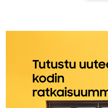
Tutustu uut
kodin
ratkaisuum