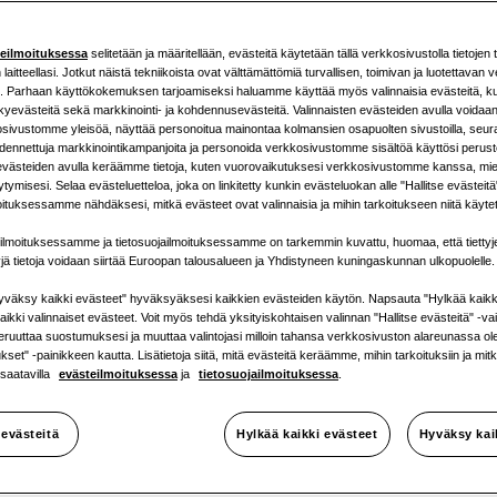
teilmoituksessa
selitetään ja määritellään, evästeitä käytetään tällä verkkosivustolla tietojen 
laitteellasi. Jotkut näistä tekniikoista ovat välttämättömiä turvallisen, toimivan ja luotettavan
i. Parhaan käyttökokemuksen tarjoamiseksi haluamme käyttää myös valinnaisia evästeitä, kut
kyevästeitä sekä markkinointi- ja kohdennusevästeitä. Valinnaisten evästeiden avulla voidaa
sivustomme yleisöä, näyttää personoitua mainontaa kolmansien osapuolten sivustoilla, seurata
hdennettuja markkinointikampanjoita ja personoida verkkosivustomme sisältöä käyttösi perust
 evästeiden avulla keräämme tietoja, kuten vuorovaikutuksesi verkkosivustomme kanssa, mie
i uutta R29
tymisesi. Selaa evästeluetteloa, joka on linkitetty kunkin evästeluokan alle "Hallitse evästeit
oituksessamme nähdäksesi, mitkä evästeet ovat valinnaisia ja mihin tarkoitukseen niitä käyte
ilmoituksessamme ja tietosuojailmoituksessamme on tarkemmin kuvattu, huomaa, että tiettyj
yjä tietoja voidaan siirtää Euroopan talousalueen ja Yhdistyneen kuningaskunnan ulkopuolelle.
neella toi
väksy kaikki evästeet" hyväksyäksesi kaikkien evästeiden käytön. Napsauta "Hylkää kaikk
aikki valinnaiset evästeet. Voit myös tehdä yksityiskohtaisen valinnan "Hallitse evästeitä" -v
peruuttaa suostumuksesi ja muuttaa valintojasi milloin tahansa verkkosivuston alareunassa o
set" -painikkeen kautta. Lisätietoja siitä, mitä evästeitä keräämme, mihin tarkoituksiin ja mit
 saatavilla
evästeilmoituksessa
ja
tietosuojailmoituksessa
.
pumppuam
 evästeitä
Hylkää kaikki evästeet
Hyväksy kai