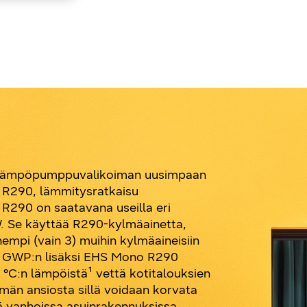
-lämpöpumppuvalikoiman uusimpaan
R290, lämmitysratkaisu
 R290 on saatavana useilla eri
 kW. Se käyttää R290-kylmäainetta,
empi (vain 3) muihin kylmäaineisiin
n GWP:n lisäksi EHS Mono R290
5 °C:n lämpöistä¹ vettä kotitalouksien
män ansiosta sillä voidaan korvata
 vanhoissa asuinrakennuksissa.