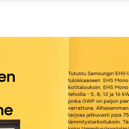
Selaa alas
Tutustu Samsungin EHS
een
tulokkaaseen: EHS Mono 
kotitalouksiin. EHS Mono
tehoilla - 5, 8, 12 ja 16
jonka GWP on paljon pien
me
verrattuna. Alhaisemma
tarjoaa jatkuvasti jopa 7
lämmitystarkoituksiin. Tä
koko lämmitysjärjestelmä