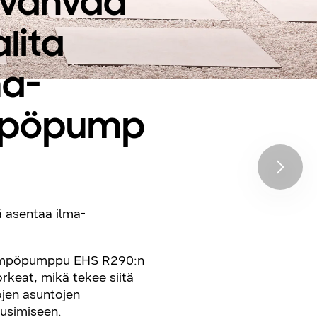
 vahvaa
lita
ma-
mpöpump
ä asentaa ilma-
lämpöpumppu EHS R290:n
rkeat, mikä tekee siitä
ojen asuntojen
usimiseen.