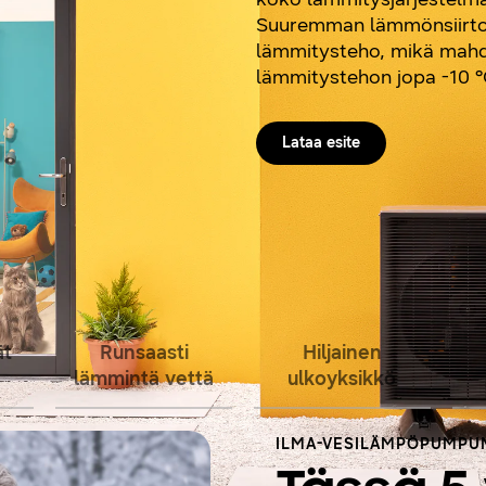
Suuremman lämmönsiirtoa
lämmitysteho, mikä mahdo
lämmitystehon jopa -10 °
Lataa esite
ät
Runsaasti
Hiljainen
lämmintä vettä
ulkoyksikkö
ILMA-VESILÄMPÖPUMPU