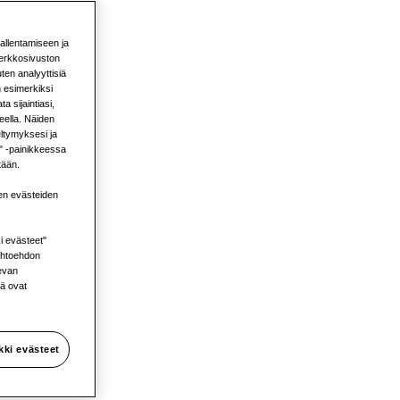
tallentamiseen ja
 verkkosivuston
en analyyttisiä
n esimerkiksi
 sijaintiasi,
eella. Näiden
ltymyksesi ja
0-
ä" -painikkeessa
tään.
en evästeiden
mivaa
i evästeet"
aihtoehdon
levan
kä ovat
me
kki evästeet