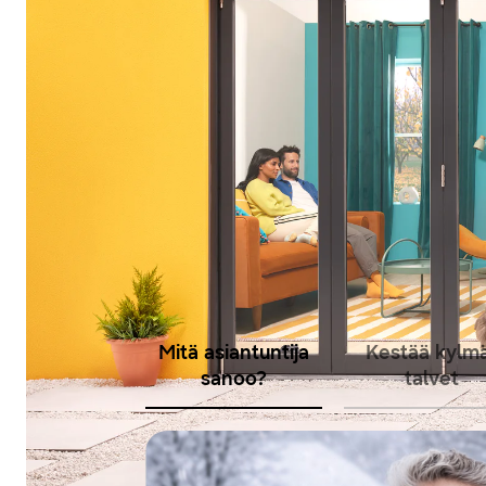
Mitä asiantuntija
Kestää kylm
sanoo?
talvet