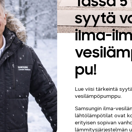
Tässä 5
syytä va
ilma-il
vesilä
pu!
Lue viisi tärkeintä syyt
vesilämpöpumppu.
Samsungin ilma-vesi
lähtölämpötilat ovat ko
erityisen sopivan vanh
lämmitysjärjestelmän u