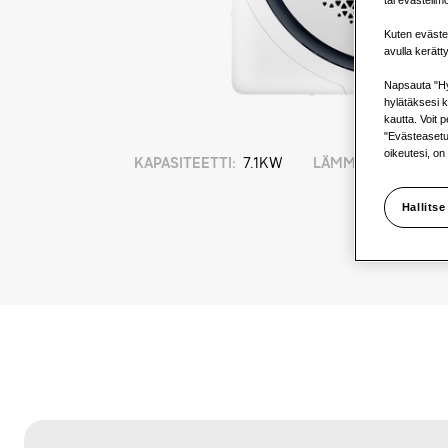
Kuten eväste
avulla kerätt
Napsauta "Hy
hylätäksesi k
kautta. Voit 
"Evästeasetuk
oikeutesi, on
KAPASITEETTI
:
7.1KW
LÄMMITYS
:
Hallitse