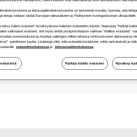
ilmoituksessamme ja tietosuojailmoituksessamme on tarkemmin kuvattu, huomaa, että tiettyj
yjä tietoja voidaan siirtää Euroopan talousalueen ja Yhdistyneen kuningaskunnan ulkopuolelle.
Käytettävis
väksy kaikki evästeet" hyväksyäksesi kaikkien evästeiden käytön. Napsauta "Hylkää kaikk
1 vaihe
aikki valinnaiset evästeet. Voit myös tehdä yksityiskohtaisen valinnan "Hallitse evästeitä" -v
peruuttaa suostumuksesi ja muuttaa valintojasi milloin tahansa verkkosivuston alareunassa o
set" -painikkeen kautta. Lisätietoja siitä, mitä evästeitä keräämme, mihin tarkoituksiin ja mit
 saatavilla
evästeilmoituksessa
ja
tietosuojailmoituksessa
.
JÄÄHDYTYS
:
 evästeitä
Hylkää kaikki evästeet
Hyväksy kai