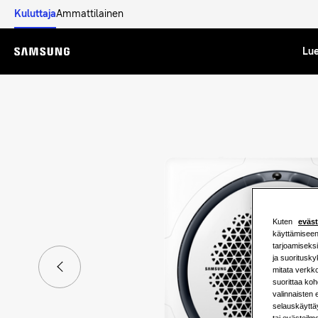
Kuluttaja
Ammattilainen
Lue
Menu
Kuten
eväs
käyttämiseen 
tarjoamiseks
ja suoritusky
mitata verkko
suorittaa ko
valinnaisten
selauskäyttäy
tai evästeilm