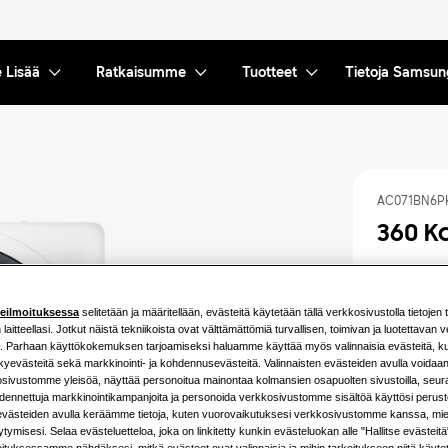
 Lisää
Ratkaisumme
Tuotteet
Tietoja Samsun
AC071BN6P
360 K
Yhteensopiv
AC052BXAP
teilmoituksessa
selitetään ja määritellään, evästeitä käytetään tällä verkkosivustolla tietojen 
AC100BXAP
AC140BXAP
laitteellasi. Jotkut näistä tekniikoista ovat välttämättömiä turvallisen, toimivan ja luotettavan
i. Parhaan käyttökokemuksen tarjoamiseksi haluamme käyttää myös valinnaisia evästeitä, kut
kyevästeitä sekä markkinointi- ja kohdennusevästeitä. Valinnaisten evästeiden avulla voidaa
Käytettäviss
sivustomme yleisöä, näyttää personoitua mainontaa kolmansien osapuolten sivustoilla, seurata
hdennettuja markkinointikampanjoita ja personoida verkkosivustomme sisältöä käyttösi perust
5.2KW
 evästeiden avulla keräämme tietoja, kuten vuorovaikutuksesi verkkosivustomme kanssa, mie
tymisesi. Selaa evästeluetteloa, joka on linkitetty kunkin evästeluokan alle "Hallitse evästeit
14.0KW
oituksessamme nähdäksesi, mitkä evästeet ovat valinnaisia ja mihin tarkoitukseen niitä käyte