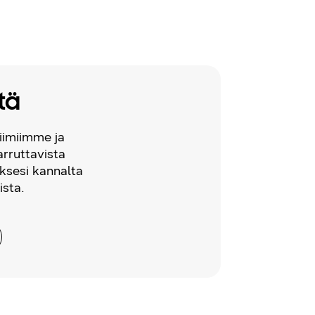
tä
iimiimme ja
arruttavista
ksesi kannalta
ista.