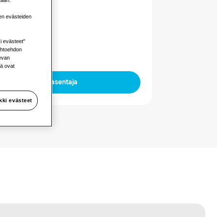
en evästeiden
sä oleva teho
i evästeet"
aihtoehdon
levan
kä ovat
Löydä asentaja
kki evästeet