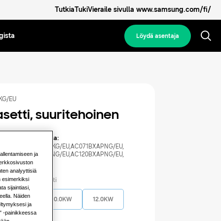
Tutkia
Tuki
Vieraile sivulla www.samsung.com/fi/
gista
Löydä asentaja
KG/EU
asetti, suuritehoinen
a seuraavien kanssa:
KG/EU
,
AC071BXAPKG/EU
,
AC071BXAPNG/EU
,
tallentamiseen ja
KG/EU
,
AC100BXAPNG/EU
,
AC120BXAPNG/EU
,
NG/EU
 verkkosivuston
en analyyttisiä
n esimerkiksi
ä oleva kapasiteetti
 sijaintiasi,
eella. Näiden
7.1KW
10.0KW
12.0KW
ltymyksesi ja
ä" -painikkeessa
tään.