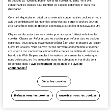
de cookies au niveau du bouton Gérer les cookies ou dans notre avis
concernant les cookies pour identifier les cookies optionnels et leurs fins
d’utilisation.
Bureaux
Comme indiqué plus en détail dans notre avis concernant les cookies et notre
avis de confidentialité, les données collectées par certains cookies peuvent
Durabilité
être transférées hors de l’Espace économique européen et du Royaume-Uni.
One Samsung
Cliquez sur Accepter tous les cookies pour accepter l’utilisation de tous les
cookies. Cliquez sur Refuser tous les cookies pour refuser tous les cookies
optionnels. Vous pouvez également procéder à un choix granulaire via l’option
SmartThings Pro
Gérer les cookies. Vous pouvez revenir sur votre consentement et modifier
vos choix à tout moment via le bouton Préférences en matière de cookies au
bas du site Web. De plus amples informations concernant les cookies que
nous collectons, les fins auxquelles nous les collectons et vos droits sont
disponibles dans l’
avis concernant les cookies
et l’
avis de
confidentialité
.
Gérer les cookies
Refuser tous les cookies
Autoriser tous les cookies