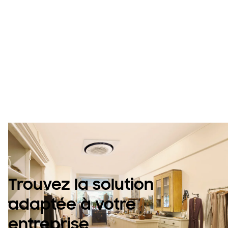
performances
novatrices. Conçu
pour s’adapter à
votre espace.
Trouvez la solution
adaptée à votre
entreprise