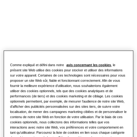
Solutions Chauffage et Climatisation
Documentation Commerciale
SOLUTIONS RÉSIDENTIELLES
Professionnels
Pompes à Chaleur
Qu'est-ce qu'une pompe à chaleur et
comment fonctionne-t-elle?
SOLUTIONS POUR LES BÂTIMENTS TERTIAIRES
Climate Club
Solutions Chauffage et Climatisation
Les bénéfices d'une pompe à chaleur
À propos de Samsung
Commandes
Qu'est ce qu'une pompe à chaleur
Comme expliqué et défini dans notre
avis concernant les cookies
, le
Air/Air et quel est son
présent site Web utilise des cookies pour stocker et utiliser des informations
fonctionnement?
sur votre appareil. Certaines de ces technologies sont nécessaires pour vous
proposer un site Web sûr, fiable et fonctionnant correctement. Afin de vous
SOLUTIONS TERTIAIRES
fournir la meilleure expérience d’utilisation, nous souhaiterions également
utiliser des cookies optionnels, tels que des cookies analytiques et de
performances (de tiers) et des cookies marketing et de ciblage. Les cookies
Hôtels
optionnels permettent, par exemple, de mesurer l’audience de notre site Web,
d’afficher des publicités personnalisées sur des sites tiers, de suivre votre
localisation, de mener des campagnes marketing ciblées et de personnaliser le
contenu de notre site Web en fonction de votre utilisation. Par le biais de ces
Boutiques
cookies optionnels, nous collectons des informations telles que vos
interactions avec notre site Web, vos préférences et votre comportement en
tant qu’utilisateur. Parcourez la liste de cookies en lien sous chaque catégorie
Restaurant