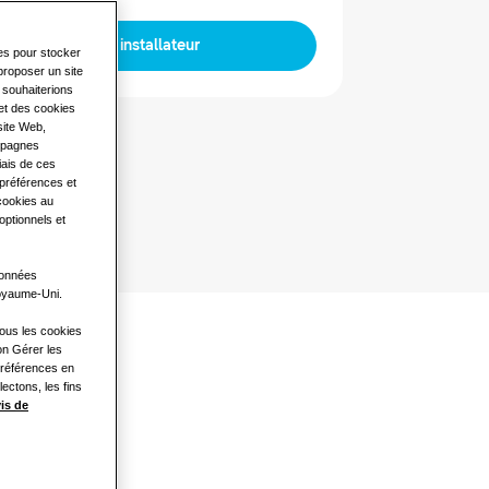
Trouver un installateur
ies pour stocker
proposer un site
s souhaiterions
 et des cookies
site Web,
ampagnes
iais de ces
 préférences et
 cookies au
optionnels et
 données
Royaume-Uni.
tous les cookies
on Gérer les
Préférences en
ectons, les fins
is de
uit