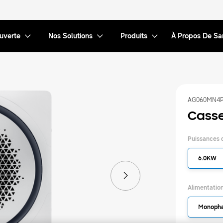
uverte
Nos Solutions
Produits
À Propos De S
AG060MN4P
Casse
Puissances 
6.0KW
Alimentation
Monoph