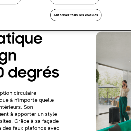
Autoriser tous les cookies
atique
ign
0 degrés
tion circulaire
que à n’importe quelle
ntérieurs. Son
ent à apporter un style
sites. Grâce à sa façade
 à des faux plafonds avec