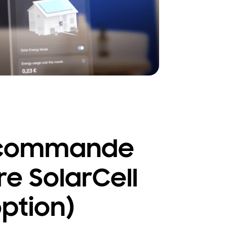
écommande
re SolarCell
option)