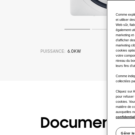
Comme expliq
et utiliser d
Web sûr, fiab
également uti
marketing et 
d’afficher de
marketing cib
cookies optio
PUISSANCE
:
6.0KW
votre comport
niveau du bou
leurs fins d’ut
Comme indiqué
collectées p
Cliquez sur A
pour refuser 
cookies. Vou
matière de c
auxquelles no
confidential
Documentat
Gérer l