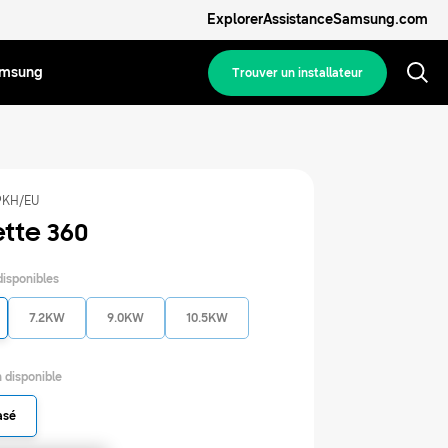
Explorer
Assistance
Samsung.com
amsung
Trouver un installateur
KH/EU
tte 360
disponibles
7.2KW
9.0KW
10.5KW
 disponible
asé