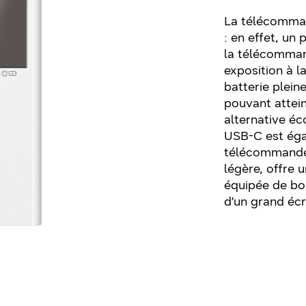
La télécomman
: en effet, un
la télécomman
exposition à l
batterie plei
pouvant attein
alternative éc
USB-C est éga
télécommande 
légère, offre 
équipée de bo
d’un grand éc