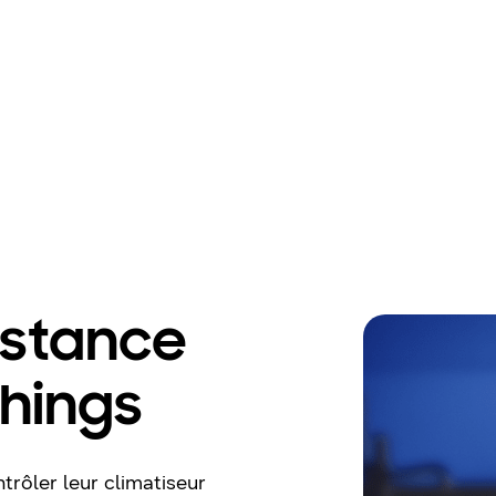
istance
hings
ntrôler leur climatiseur