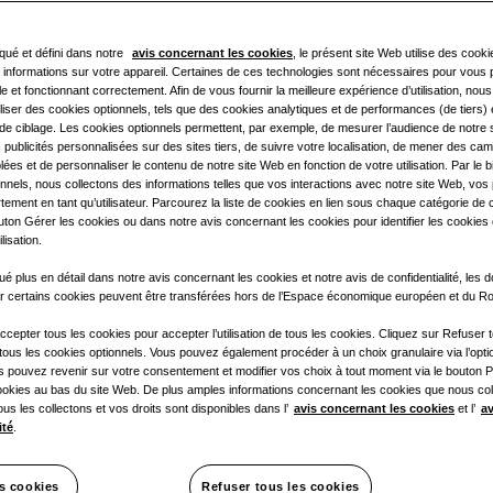
ué et défini dans notre
avis concernant les cookies
, le présent site Web utilise des cook
es informations sur votre appareil. Certaines de ces technologies sont nécessaires pour vous 
le et fonctionnant correctement. Afin de vous fournir la meilleure expérience d’utilisation, nou
liser des cookies optionnels, tels que des cookies analytiques et de performances (de tiers)
de ciblage. Les cookies optionnels permettent, par exemple, de mesurer l’audience de notre 
s publicités personnalisées sur des sites tiers, de suivre votre localisation, de mener des c
lées et de personnaliser le contenu de notre site Web en fonction de votre utilisation. Par le b
nnels, nous collectons des informations telles que vos interactions avec notre site Web, vos
ement en tant qu’utilisateur. Parcourez la liste de cookies en lien sous chaque catégorie de
ton Gérer les cookies ou dans notre avis concernant les cookies pour identifier les cookies 
ilisation.
 plus en détail dans notre avis concernant les cookies et notre avis de confidentialité, les
ar certains cookies peuvent être transférées hors de l’Espace économique européen et du 
ccepter tous les cookies pour accepter l’utilisation de tous les cookies. Cliquez sur Refuser 
tous les cookies optionnels. Vous pouvez également procéder à un choix granulaire via l’opti
s pouvez revenir sur votre consentement et modifier vos choix à tout moment via le bouton 
ookies au bas du site Web. De plus amples informations concernant les cookies que nous coll
us les collectons et vos droits sont disponibles dans l’
avis concernant les cookies
et l’
av
ité
.
Télécharger la fiche prod
ion
es cookies
Refuser tous les cookies