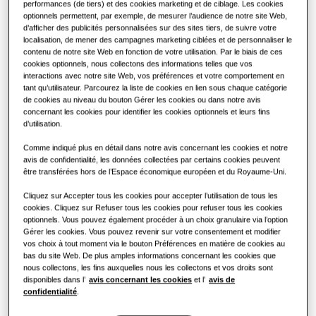
SOLUTIONS POUR LES BÂTIMENTS TERTIAIRES
performances (de tiers) et des cookies marketing et de ciblage. Les cookies
Les bénéfices d'une pompe à chaleur
Produits phares
optionnels permettent, par exemple, de mesurer l’audience de notre site Web,
PUISSANCE
:
28.0KW
d’afficher des publicités personnalisées sur des sites tiers, de suivre votre
SOLUTIONS TERTIAIRES
Solutions Chauffage et Climatisation
localisation, de mener des campagnes marketing ciblées et de personnaliser le
contenu de notre site Web en fonction de votre utilisation. Par le biais de ces
cookies optionnels, nous collectons des informations telles que vos
Hôtels
interactions avec notre site Web, vos préférences et votre comportement en
AM100AXVGGH/EU
Commandes
tant qu’utilisateur. Parcourez la liste de cookies en lien sous chaque catégorie
de cookies au niveau du bouton Gérer les cookies ou dans notre avis
Boutiques
concernant les cookies pour identifier les cookies optionnels et leurs fins
d’utilisation.
Puissances disponibles
Restaurant
Comme indiqué plus en détail dans notre avis concernant les cookies et notre
22.4KW
28.0KW
33.6KW
40.0KW
avis de confidentialité, les données collectées par certains cookies peuvent
être transférées hors de l’Espace économique européen et du Royaume-Uni.
45.0KW
50.4KW
56.0KW
61.6KW
Bureaux
Cliquez sur Accepter tous les cookies pour accepter l’utilisation de tous les
cookies. Cliquez sur Refuser tous les cookies pour refuser tous les cookies
67.2KW
72.8KW
Durabilité
optionnels. Vous pouvez également procéder à un choix granulaire via l’option
Gérer les cookies. Vous pouvez revenir sur votre consentement et modifier
vos choix à tout moment via le bouton Préférences en matière de cookies au
One Samsung
Alimentation disponible
bas du site Web. De plus amples informations concernant les cookies que
nous collectons, les fins auxquelles nous les collectons et vos droits sont
disponibles dans l’
avis concernant les cookies
et l’
avis de
Triphasé
confidentialité
.