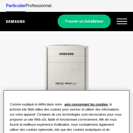
Particulier
Professionnel
Trouver un installateur
Menu
Découverte
SOLUTIONS RÉSIDENTIELLES
Nos solutions
Qu'est-ce qu'une pompe à chaleur et
comment fonctionne-t-elle?
SOLUTIONS POUR VOTRE FOYER
Produits
Comme expliqué et défini dans notre
avis concernant les cookies
, le
Solutions Chauffage et Climatisation
Qu'est ce qu'une pompe à chaleur
présent site Web utilise des cookies pour stocker et utiliser des informations
sur votre appareil. Certaines de ces technologies sont nécessaires pour vous
Air/Air et quel est son
Produits
À propos de Samsung
proposer un site Web sûr, fiable et fonctionnant correctement. Afin de vous
fonctionnement?
Pompes à Chaleur
fournir la meilleure expérience d’utilisation, nous souhaiterions également
utiliser des cookies optionnels, tels que des cookies analytiques et de