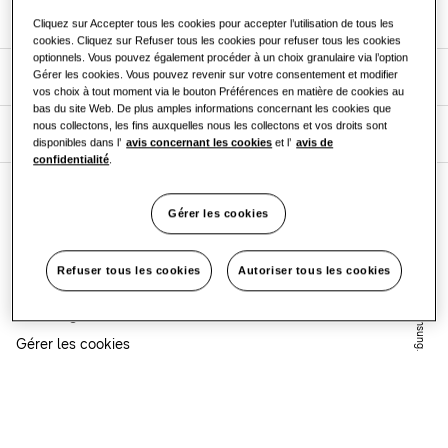
Nos solutions
Boutiques
Cliquez sur Accepter tous les cookies pour accepter l’utilisation de tous les
cookies. Cliquez sur Refuser tous les cookies pour refuser tous les cookies
optionnels. Vous pouvez également procéder à un choix granulaire via l’option
Restaurant
Produits
Gérer les cookies. Vous pouvez revenir sur votre consentement et modifier
vos choix à tout moment via le bouton Préférences en matière de cookies au
bas du site Web. De plus amples informations concernant les cookies que
Bureaux
nous collectons, les fins auxquelles nous les collectons et vos droits sont
À propos de Samsung
disponibles dans l’
avis concernant les cookies
et l’
avis de
confidentialité
.
Durabilité
Soutien
.
C
o
p
y
r
ig
h
t
©
1
9
9
5
-
2
0
2
2
S
a
m
s
u
n
g
.
T
o
u
s
d
r
o
it
s
r
é
s
e
r
v
é
s
One Samsung
Gérer les cookies
Avis concernant les cookies
Avis de confidentialité
Refuser tous les cookies
Autoriser tous les cookies
Termes et Conditions
Samsung.com
Gérer les cookies