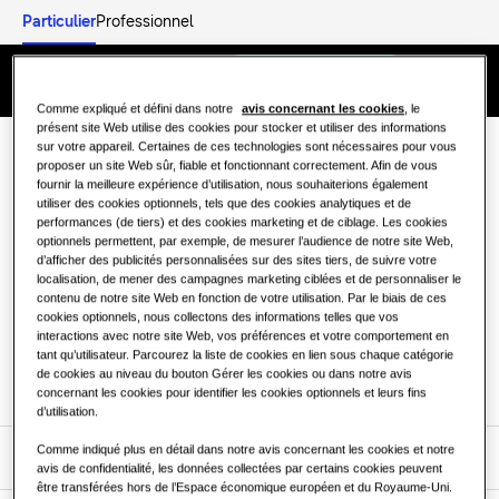
Particulier
Professionnel
Découverte
Trouver un installateur
Menu
Comme expliqué et défini dans notre
avis concernant les cookies
, le
SOLUTIONS RÉSIDENTIELLES
présent site Web utilise des cookies pour stocker et utiliser des informations
Nos solutions
sur votre appareil. Certaines de ces technologies sont nécessaires pour vous
proposer un site Web sûr, fiable et fonctionnant correctement. Afin de vous
Recevez notre
Contactez-
Qu'est-ce qu'une pompe à chaleur et
fournir la meilleure expérience d’utilisation, nous souhaiterions également
comment fonctionne-t-elle?
SOLUTIONS POUR VOTRE FOYER
newsletter
nous
utiliser des cookies optionnels, tels que des cookies analytiques et de
Produits
performances (de tiers) et des cookies marketing et de ciblage. Les cookies
optionnels permettent, par exemple, de mesurer l’audience de notre site Web,
Solutions Chauffage et Climatisation
Qu'est ce qu'une pompe à chaleur
d’afficher des publicités personnalisées sur des sites tiers, de suivre votre
localisation, de mener des campagnes marketing ciblées et de personnaliser le
Air/Air et quel est son
Produits
S'abonner
Contactez-nous
À propos de Samsung
contenu de notre site Web en fonction de votre utilisation. Par le biais de ces
fonctionnement?
Pompes à Chaleur
cookies optionnels, nous collectons des informations telles que vos
interactions avec notre site Web, vos préférences et votre comportement en
SOLUTIONS POUR LES BÂTIMENTS TERTIAIRES
tant qu’utilisateur. Parcourez la liste de cookies en lien sous chaque catégorie
Les bénéfices d'une pompe à chaleur
Produits phares
de cookies au niveau du bouton Gérer les cookies ou dans notre avis
concernant les cookies pour identifier les cookies optionnels et leurs fins
SOLUTIONS TERTIAIRES
Solutions Chauffage et Climatisation
d’utilisation.
Hôtels
Comme indiqué plus en détail dans notre avis concernant les cookies et notre
Découverte
avis de confidentialité, les données collectées par certains cookies peuvent
Commandes
être transférées hors de l’Espace économique européen et du Royaume-Uni.