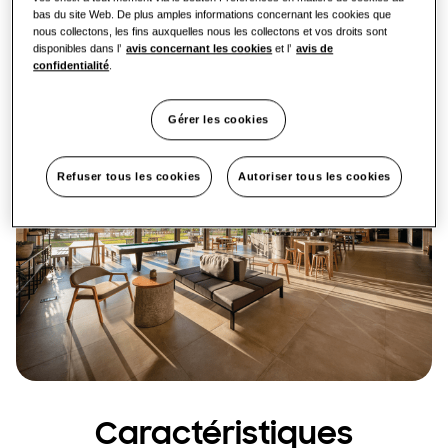
bas du site Web. De plus amples informations concernant les cookies que
nous collectons, les fins auxquelles nous les collectons et vos droits sont
disponibles dans l’
avis concernant les cookies
et l’
avis de
confidentialité
.
Gérer les cookies
Refuser tous les cookies
Autoriser tous les cookies
Caractéristiques