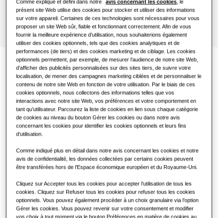
Comme expliqué et défini dans notre
avis concernant les cookies
, le
présent site Web utilise des cookies pour stocker et utiliser des informations
sur votre appareil. Certaines de ces technologies sont nécessaires pour vous
Restaurant
proposer un site Web sûr, fiable et fonctionnant correctement. Afin de vous
fournir la meilleure expérience d’utilisation, nous souhaiterions également
utiliser des cookies optionnels, tels que des cookies analytiques et de
Bureaux
performances (de tiers) et des cookies marketing et de ciblage. Les cookies
optionnels permettent, par exemple, de mesurer l’audience de notre site Web,
d’afficher des publicités personnalisées sur des sites tiers, de suivre votre
Documentation
Durabilité
localisation, de mener des campagnes marketing ciblées et de personnaliser le
contenu de notre site Web en fonction de votre utilisation. Par le biais de ces
One Samsung
cookies optionnels, nous collectons des informations telles que vos
Télécharger la fiche produit
interactions avec notre site Web, vos préférences et votre comportement en
tant qu’utilisateur. Parcourez la liste de cookies en lien sous chaque catégorie
de cookies au niveau du bouton Gérer les cookies ou dans notre avis
concernant les cookies pour identifier les cookies optionnels et leurs fins
d’utilisation.
Confort climatique et
Comme indiqué plus en détail dans notre avis concernant les cookies et notre
design épuré
avis de confidentialité, les données collectées par certains cookies peuvent
être transférées hors de l’Espace économique européen et du Royaume-Uni.
Cliquez sur Accepter tous les cookies pour accepter l’utilisation de tous les
Découvrez notre gamme polyvalente de gainables,
cookies. Cliquez sur Refuser tous les cookies pour refuser tous les cookies
conçue pour répondre à tous vos besoins. Facilement
optionnels. Vous pouvez également procéder à un choix granulaire via l’option
adaptables, nos gainables offrent des performances
Gérer les cookies. Vous pouvez revenir sur votre consentement et modifier
optimales et un design épuré.
vos choix à tout moment via le bouton Préférences en matière de cookies au