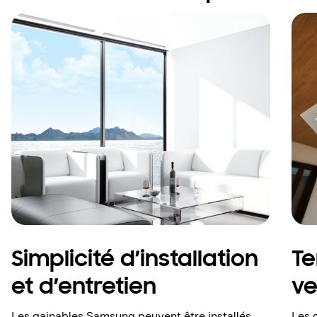
Simplicité d’installation
T
et d’entretien
ve
Les gainables Samsung peuvent être installés
Les 