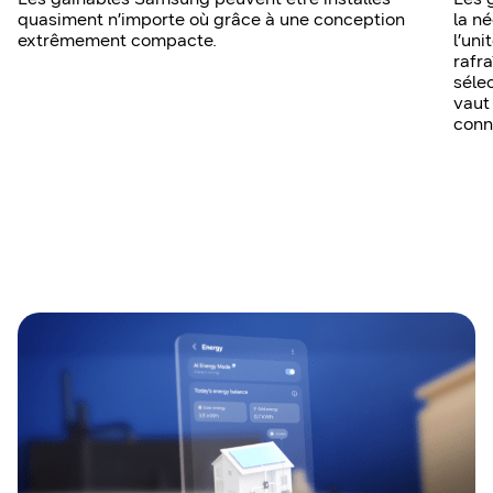
quasiment n’importe où grâce à une conception
la n
extrêmement compacte.
l’uni
rafr
séle
vaut
conn