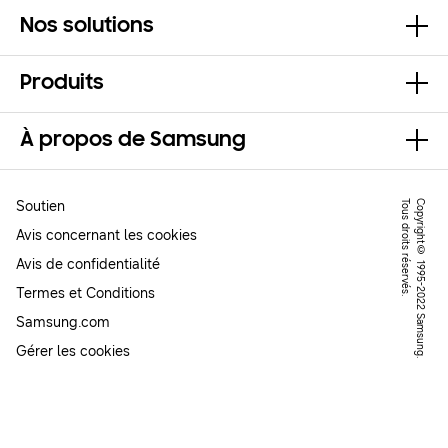
Nos solutions
Produits
À propos de Samsung
Soutien
.
C
o
p
y
r
ig
h
t
©
1
9
9
5
-
2
0
2
2
S
a
m
s
u
n
g
.
T
o
u
s
d
r
o
it
s
r
é
s
e
r
v
é
s
Avis concernant les cookies
Avis de confidentialité
Termes et Conditions
Samsung.com
Gérer les cookies