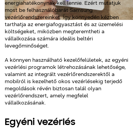
energiahatékonynak kell lennie. Ezért mutatjuk
most be felhasználóbarát Samsung
vezérlőrendszereinket. Így könnyedén kézben
tarthatja az energiafogyasztást és az üzemelési
költségeket, miközben megteremtheti a
vállalkozása számára ideális beltéri
levegőminőséget.
A könnyen használható kezelőfelületek, az egyéni
vezérlési programok létrehozásának lehetősége,
valamint az integrált vezérlőrendszerektől a
mobilról is kezelhető okos vezérlésekig terjedő
megoldások révén biztosan talál olyan
vezérlőrendszert, amely megfelel
vállalkozásának.
Egyéni vezérlés