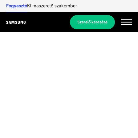
Fogyasztó
Klímaszerelő szakember
Szerelő keresése
Menu