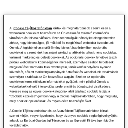
Vezérlések
Kiskereskedelem
Vendéglátás
A
Cookie Tájékoztatónkban
leírtak és meghatározások szerint ezen a
weboldalon cookiekat használunk az Ön eszközén található információk
tárolására és felhasználására. Ezen technológiák némelyike elengedhetetlen
Irodák
ahhoz, hogy biztonságos, jól működő és megbízható weboldalt biztosítsunk
Önnek. A legjobb felhasználói élmény biztosítása érdekében opcionális
Fenntarthatóság
cookiekat is szeretnénk használni, például analitikai és teljesítmény cookiekat,
valamint marketing és célzott cookiekat. Az opcionális cookiek lehetővé teszik
például weboldalunk közönségének mérését, személyre szabott hirdetések
One Samsung
megjelenítését harmadik felek webhelyein, tartózkodási helyének nyomon
követését, célzott marketingkampányok futtatását és weboldalunk tartalmának
személyre szabását az Ön használata alapján. Ezeken az opcionális
cookiekon keresztül olyan információkat gyűjtünk, mint például Önnek a
weboldalunkkal való interakciója, preferenciái és böngészési viselkedése.
Keresse meg az egyes cookie-kategóriák alatt található cookiek listáját a
"Cookiek kezelése" gombon vagy a Cookie Tájékoztatónkban, hogy megtudja,
mely cookiek opcionálisak, és milyen célra használják őket.
A Cookie Tájékoztatónkban és az Adatvédelmi Tájékoztatónkban leírtak
szerint kérjük, vegye figyelembe, hogy bizonyos cookiek segítségével gyűjtött
adatok az Európai Gazdasági Térségen és az Egyesült Királyságon kívülre
továbbíthatók.