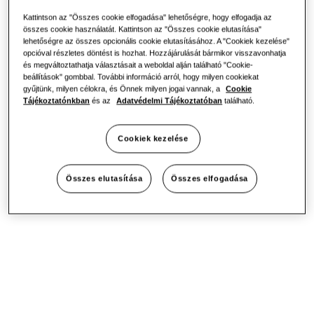
Kattintson az "Összes cookie elfogadása" lehetőségre, hogy elfogadja az
összes cookie használatát. Kattintson az "Összes cookie elutasítása"
lehetőségre az összes opcionális cookie elutasításához. A "Cookiek kezelése"
opcióval részletes döntést is hozhat. Hozzájárulását bármikor visszavonhatja
és megváltoztathatja választásait a weboldal alján található "Cookie-
beállítások" gombbal. További információ arról, hogy milyen cookiekat
gyűjtünk, milyen célokra, és Önnek milyen jogai vannak, a
Cookie
Tájékoztatónkban
és az
Adatvédelmi Tájékoztatóban
található.
Cookiek kezelése
Összes elutasítása
Összes elfogadása