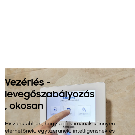
Levegőminőség-
szabályozás,
egyszerűen
Vezérlés -
levegőszabályozás
, okosan
Hiszünk abban, hogy a jó klímának könnyen
elérhetőnek, egyszerűnek, intelligensnek és