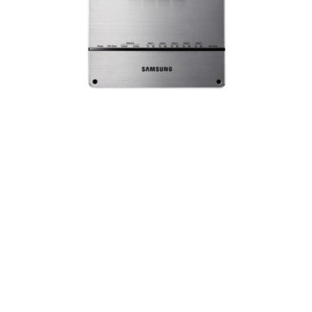
DMS 2.5
DMS 2.5 beépített webszerverrel rendelkezik a
PC-s és távoli hozzáférés többszörös felső szintű
vezérlési hozzáféréssel történő szabályozásához.
Könnyen nyomon követheti a heti/napi ütemezést,
az energiaelosztást és a felmerülő hibákat is. Akár
256 beltéri egység egyéni/csoportos vezérlése,
AHU és ERV vészleállító funkcióval, egyszerű
illesztőmodullal.