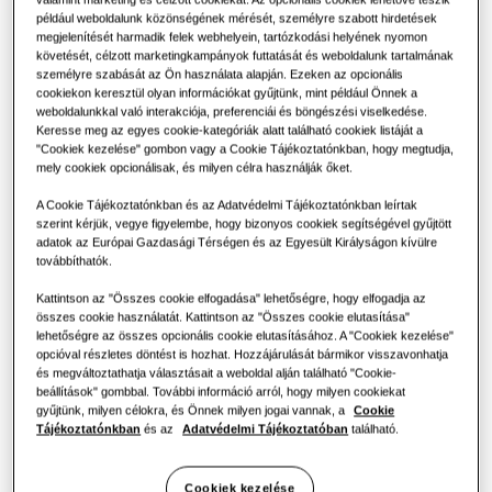
MEGOLDÁSOK KERESKEDELMI ÉPÜLETEKHEZ
Hero termékek
például weboldalunk közönségének mérését, személyre szabott hirdetések
KERESKEDELMI MEGOLDÁSOK
TELJESÍTMÉNY
:
2.6KW
megjelenítését harmadik felek webhelyein, tartózkodási helyének nyomon
Légkondicionálási megoldások
követését, célzott marketingkampányok futtatását és weboldalunk tartalmának
Szállodák
személyre szabását az Ön használata alapján. Ezeken az opcionális
cookiekon keresztül olyan információkat gyűjtünk, mint például Önnek a
weboldalunkkal való interakciója, preferenciái és böngészési viselkedése.
Vezérlések
AJ026TN1DKG/EU
Keresse meg az egyes cookie-kategóriák alatt található cookiek listáját a
Kiskereskedelem
WindFree™️ 1-utas kazettás egység
"Cookiek kezelése" gombon vagy a Cookie Tájékoztatónkban, hogy megtudja,
mely cookiek opcionálisak, és milyen célra használják őket.
Elérhető teljesítmény
Vendéglátás
A Cookie Tájékoztatónkban és az Adatvédelmi Tájékoztatónkban leírtak
szerint kérjük, vegye figyelembe, hogy bizonyos cookiek segítségével gyűjtött
2.6KW
3.5KW
adatok az Európai Gazdasági Térségen és az Egyesült Királyságon kívülre
Irodák
továbbíthatók.
Kattintson az "Összes cookie elfogadása" lehetőségre, hogy elfogadja az
Elérhető villamos teljesítmény
Fenntarthatóság
összes cookie használatát. Kattintson az "Összes cookie elutasítása"
lehetőségre az összes opcionális cookie elutasításához. A "Cookiek kezelése"
Egyfázisú
One Samsung
opcióval részletes döntést is hozhat. Hozzájárulását bármikor visszavonhatja
és megváltoztathatja választásait a weboldal alján található "Cookie-
beállítások" gombbal. További információ arról, hogy milyen cookiekat
gyűjtünk, milyen célokra, és Önnek milyen jogai vannak, a
Cookie
Szerelő keresése
Tájékoztatónkban
és az
Adatvédelmi Tájékoztatóban
található.
Cookiek kezelése