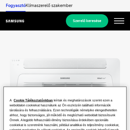
Fogyasztó
Klímaszerelő szakember
Szerelő keresése
Menu
Fedezze fel
LAKOSSÁGI MEGOLDÁSOK
Megoldásaink
Mi az a hőszivattyú és hogyan
működik?
MEGOLDÁSOK OTTHONA SZÁMÁRA
Termékek
A
Cookie Tájékoztatónkban
leírtak és meghatározások szerint ezen a
Légkondicionálási megoldások
weboldalon cookiekat használunk az Ön eszközén található információk
A hőszivattyúk nyújtotta előnyök
tárolására és felhasználására. Ezen technológiák némelyike elengedhetetlen
Termékek
A Samsungról
ahhoz, hogy biztonságos, jól működő és megbízható weboldalt biztosítsunk
Hőszivattyú megoldások
Önnek. A legjobb felhasználói élmény biztosítása érdekében opcionális
Mi az a légkondicionáló és hogyan
cookiekat is szeretnénk használni, például analitikai és teljesítmény cookiekat,
működik?
valamint marketing és célzott cookiekat. Az opcionális cookiek lehetővé teszik