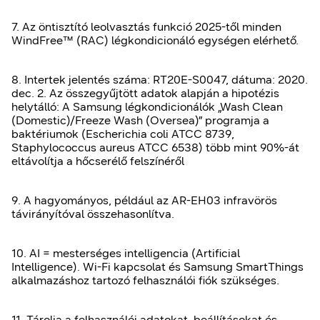
7. Az öntisztító leolvasztás funkció 2025-től minden
WindFree™ (RAC) légkondicionáló egységen elérhető.
8. Intertek jelentés száma: RT20E-S0047, dátuma: 2020.
dec. 2. Az összegyűjtött adatok alapján a hipotézis
helytálló: A Samsung légkondicionálók „Wash Clean
(Domestic)/Freeze Wash (Oversea)” programja a
baktériumok (Escherichia coli ATCC 8739,
Staphylococcus aureus ATCC 6538) több mint 90%-át
eltávolítja a hőcserélő felszínéről
9. A hagyományos, például az AR-EH03 infravörös
távirányítóval összehasonlítva.
10. AI = mesterséges intelligencia (Artificial
Intelligence). Wi-Fi kapcsolat és Samsung SmartThings
alkalmazáshoz tartozó felhasználói fiók szükséges.
11. Tárolja a felhasználói adatokat, beállításokat és