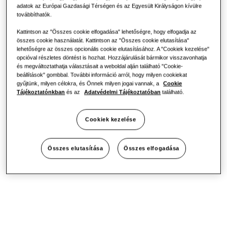
adatok az Európai Gazdasági Térségen és az Egyesült Királyságon kívülre
Huzatmentes működés és
továbbíthatók.
egyszerű karbantartás
Kattintson az "Összes cookie elfogadása" lehetőségre, hogy elfogadja az
összes cookie használatát. Kattintson az "Összes cookie elutasítása"
lehetőségre az összes opcionális cookie elutasításához. A "Cookiek kezelése"
opcióval részletes döntést is hozhat. Hozzájárulását bármikor visszavonhatja
A WindFree™ Comfort S2 kellemes hűtést biztosít
és megváltoztathatja választásait a weboldal alján található "Cookie-
hideg huzat nélkül¹. Több ezer mikrofuratán keresztül
beállítások" gombbal. További információ arról, hogy milyen cookiekat
gyengéden és csendesen oszlatja el a levegőt a
gyűjtünk, milyen célokra, és Önnek milyen jogai vannak, a
Cookie
helyiségben. A Freeze Wash funkció⁷ megkönnyíti a
Tájékoztatónkban
és az
Adatvédelmi Tájékoztatóban
található.
légkondicionáló karbantartását, és eltávolítja a
különböző szennyeződéseket a hőcserélőről⁸. A
WindFree™ Comfort S2 a SmartThings alkalmazás⁶
Cookiek kezelése
segítségével távolról is vezérelhető. Az AI¹⁰ elemzi a
használati szokásokat és az időjárási körülményeket,
hogy automatikusan optimalizálja a készülék
Összes elutasítása
Összes elfogadása
működését. Az Easy Filter¹³ könnyen hozzáférhető, így
tisztítása is egyszerű⁸.