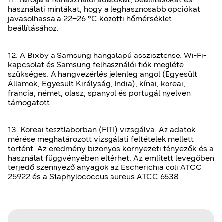
használati mintákat, hogy a leghasznosabb opciókat
javasolhassa a 22–26 °C közötti hőmérséklet
beállításához.
12. A Bixby a Samsung hangalapú asszisztense. Wi-Fi-
kapcsolat és Samsung felhasználói fiók megléte
szükséges. A hangvezérlés jelenleg angol (Egyesült
Államok, Egyesült Királyság, India), kínai, koreai,
francia, német, olasz, spanyol és portugál nyelven
támogatott.
13. Koreai tesztlaborban (FITI) vizsgálva. Az adatok
mérése meghatározott vizsgálati feltételek mellett
történt. Az eredmény bizonyos környezeti tényezők és a
használat függvényében eltérhet. Az említett levegőben
terjedő szennyező anyagok az Escherichia coli ATCC
25922 és a Staphylococcus aureus ATCC 6538.