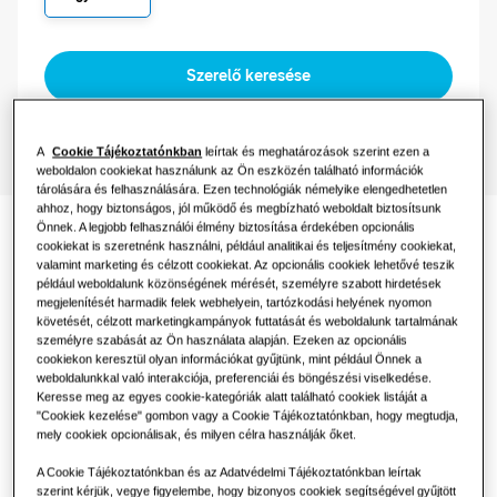
Vezérlések
Kiskereskedelem
Szerelő keresése
Vendéglátás
A
Cookie Tájékoztatónkban
leírtak és meghatározások szerint ezen a
weboldalon cookiekat használunk az Ön eszközén található információk
Irodák
tárolására és felhasználására. Ezen technológiák némelyike elengedhetetlen
ahhoz, hogy biztonságos, jól működő és megbízható weboldalt biztosítsunk
Fenntarthatóság
Önnek. A legjobb felhasználói élmény biztosítása érdekében opcionális
Dokumentáció
cookiekat is szeretnénk használni, például analitikai és teljesítmény cookiekat,
valamint marketing és célzott cookiekat. Az opcionális cookiek lehetővé teszik
One Samsung
például weboldalunk közönségének mérését, személyre szabott hirdetések
megjelenítését harmadik felek webhelyein, tartózkodási helyének nyomon
követését, célzott marketingkampányok futtatását és weboldalunk tartalmának
személyre szabását az Ön használata alapján. Ezeken az opcionális
cookiekon keresztül olyan információkat gyűjtünk, mint például Önnek a
weboldalunkkal való interakciója, preferenciái és böngészési viselkedése.
Megfelelőségi nyilatkozat
Keresse meg az egyes cookie-kategóriák alatt található cookiek listáját a
"Cookiek kezelése" gombon vagy a Cookie Tájékoztatónkban, hogy megtudja,
Download
mely cookiek opcionálisak, és milyen célra használják őket.
A Cookie Tájékoztatónkban és az Adatvédelmi Tájékoztatónkban leírtak
szerint kérjük, vegye figyelembe, hogy bizonyos cookiek segítségével gyűjtött