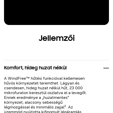
Jellemzői
Komfort, hideg huzat nélkül
A WindFree™ hűtési funkcióval kellemesen
hűvös környezetet teremthet. Lágyan és
csendesen, hideg huzat nélkül hűt, 23 000
mikrofuraton keresztül oszlatva el a levegőt.
Ennek eredménye a „huzatmentes”
környezet, alacsony sebességű
légmozgással és minimális zajjal². Az
üzemmód nyújtotta kifinomult légáramlás