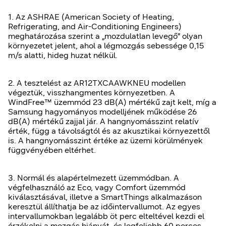
1. Az ASHRAE (American Society of Heating,
Refrigerating, and Air-Conditioning Engineers)
meghatározása szerint a „mozdulatlan levegő” olyan
környezetet jelent, ahol a légmozgás sebessége 0,15
m/s alatti, hideg huzat nélkül.
2. A tesztelést az AR12TXCAAWKNEU modellen
végeztük, visszhangmentes környezetben. A
WindFree™ üzemmód 23 dB(A) mértékű zajt kelt, míg a
Samsung hagyományos modelljének működése 26
dB(A) mértékű zajjal jár. A hangnyomásszint relatív
érték, függ a távolságtól és az akusztikai környezettől
is. A hangnyomásszint értéke az üzemi körülmények
függvényében eltérhet.
3. Normál és alapértelmezett üzemmódban. A
végfelhasználó az Eco, vagy Comfort üzemmód
kiválasztásával, illetve a SmartThings alkalmazáson
keresztül állíthatja be az időintervallumot. Az egyes
intervallumokban legalább öt perc elteltével kezdi el
érzékelni a mozgás hiányát, és legfeljebb 60 perces