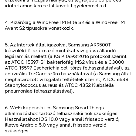
időtartamon keresztül követi figyelemmel azt.
4. Kizárólag a WindFreeTM Elite S2 és a WindFreeTM
Avant S2 típusokra vonatkozik.
5. Az Intertek által igazolva, Samsung AR9500T
készülékből származó mintákat vizsgálva állandó
légáramlás mellett (a KS K 0693:2016 protokoll szerint
az ATCC 15597-B1 bakteriofág MS2 vírus és a C3000
ATCC 15597 Escherichia coli-törzs felhasználásával), az
antivirális Tri-Care szűrő használatával (a Samsung által
meghatározott vizsgálati feltételek szerint, ATCC 6538
Staphylococcus aureus és ATCC 4352 Klebsiella
pneumoniae felhasználásával).
6. Wi-Fi kapcsolat és Samsung SmartThings
alkalmazáshoz tartozó felhasználói fiók szükséges.
Használatához iOS 10.0 vagy annál frissebb verzió,
illetve Android 5.0 vagy annál frissebb verzió
szükséges.