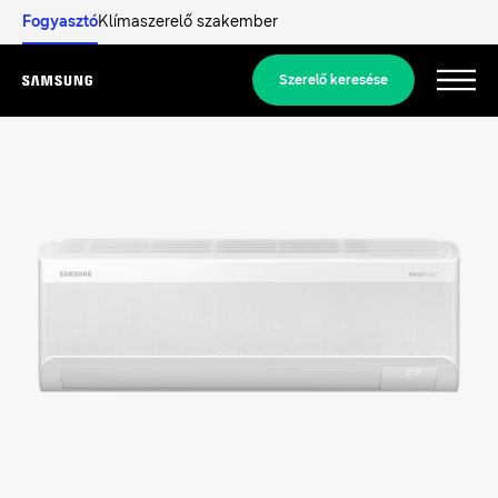
Fogyasztó
Klímaszerelő szakember
Szerelő keresése
Menu