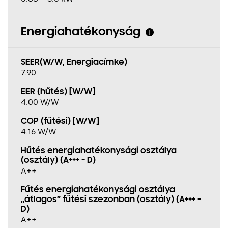
Energiahatékonyság
SEER(W/W, Energiacímke)
7.90
EER (hűtés) [W/W]
4.00 W/W
COP (fűtési) [W/W]
4.16 W/W
Hűtés energiahatékonysági osztálya
(osztály) (A+++ - D)
A++
Fűtés energiahatékonysági osztálya
„átlagos” fűtési szezonban (osztály) (A+++ -
D)
A++