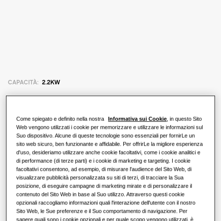
WindFree
Aircon Academy
Programma loyalty Clima Cool Awards
Soluzioni con pompe di calore
Informazioni su Samsung
VRF
CAPACITÀ
:
2.2KW
Cassetta360
SmartThings Pro
Come spiegato e definito nella nostra
Informativa sui Cookie
, in questo Sito
AE022ANLDEH/EU
Web vengono utilizzati i cookie per memorizzare e utilizzare le informazioni sul
EHS TDM Plus - Canalizzabile bassa
Suo dispositivo. Alcune di queste tecnologie sono essenziali per fornirLe un
sito web sicuro, ben funzionante e affidabile. Per offrirLe la migliore esperienza
prevalenza
SmartThings
d'uso, desideriamo utilizzare anche cookie facoltativi, come i cookie analitici e
di performance (di terze parti) e i cookie di marketing e targeting. I cookie
Capacità disponibile
Prodotti
facoltativi consentono, ad esempio, di misurare l'audience del Sito Web, di
visualizzare pubblicità personalizzata su siti di terzi, di tracciare la Sua
2.2KW
2.8KW
3.6KW
5.6KW
posizione, di eseguire campagne di marketing mirate e di personalizzare il
Documentazione
contenuto del Sito Web in base al Suo utilizzo. Attraverso questi cookie
opzionali raccogliamo informazioni quali l'interazione dell'utente con il nostro
Sito Web, le Sue preferenze e il Suo comportamento di navigazione. Per
Potenza disponibile
sapere quali sono i cookie opzionali e per quale scopo vengono utilizzati, è