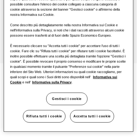
possibile consultare l'elenco dei cookie collegato a ciascuna categoria di
1 fase
cookie attraverso la sezione del banner "Gestisci cookie" o all’interno della
nostra Informativa sui Cookie.
Come descritto più dettagliatamente nella nostra Informativa sui Cookie e
Richiedi un contatto
nell'Informativa sulla Privacy, si noti che i dati raccolti attraverso alcuni cookie
possono essere trasferiti al di fuori dello Spazio Economico Europeo.
È necessario cliccare su "Accetta tutti i cookie" per accettare l'uso di tutti i
cookie. Fare clic su "Rifiuta tutti i cookie" per rifiutare tutti i cookie facoltativi. È
inoltre possibile effettuare una scelta più dettagliata tramite l'opzione "Gestisci i
cookie". È possibile revocare il proprio consenso e modificare le proprie scelte
in qualsiasi momento tramite il pulsante "Preferenze sui cookie" nella parte
inferiore del Sito Web. Ulteriori informazioni su quali cookie raccogliamo, per
quali scopi e quali sono i Suoi diritti sono disponibili nell'
Informativa sui
Cookie
e nell'
Informativa sulla Privacy
.
Documentazione
Gestisci i cookie
Rifiuta tutti i cookie
Accetta tutti i cookie
• Manuale di installazione