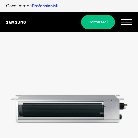
Consumatori
Professionisti
Contattaci
Menu
Prodotti
PRODOTTI ICONICI
Formazione Professionisti