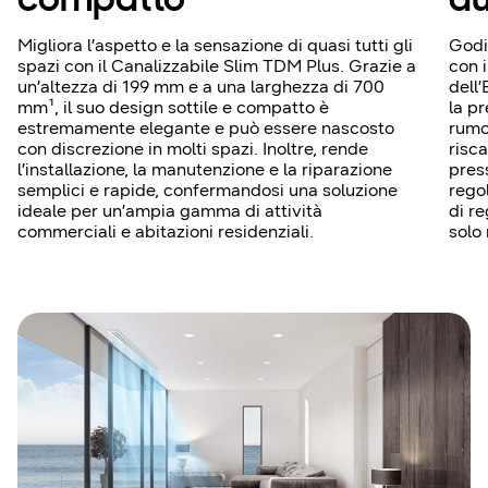
compatto
au
Migliora l’aspetto e la sensazione di quasi tutti gli
Godi
spazi con il Canalizzabile Slim TDM Plus. Grazie a
con 
un’altezza di 199 mm e a una larghezza di 700
dell
mm¹, il suo design sottile e compatto è
la pr
estremamente elegante e può essere nascosto
rumo
con discrezione in molti spazi. Inoltre, rende
risc
l’installazione, la manutenzione e la riparazione
pres
semplici e rapide, confermandosi una soluzione
rego
ideale per un’ampia gamma di attività
di r
commerciali e abitazioni residenziali.
solo