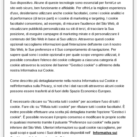
Suo dispositivo. Alcune di queste tecnologie sono essenziali per fornirLe un
sito web sicuro, ben funzionante e affidabile. Per offrirLe la migliore esperienza
ClimateHub & Hydro Unit
Ristoranti
d'uso, desideriamo utilizzare anche cookie facoltativi, come i cookie analitici e
di performance (di terze parti) e i cookie di marketing e targeting. I cookie
facoltativi consentono, ad esempio, di misurare l'audience del Sito Web, di
Soluzioni con pompe di calore
Uffici
visualizzare pubblicità personalizzata su siti di terzi, di tracciare la Sua
posizione, di eseguire campagne di marketing mirate e di personalizzare il
Prodotti
contenuto del Sito Web in base al Suo utilizzo. Attraverso questi cookie
Sostenibilità
opzionali raccogliamo informazioni quali l'interazione dell'utente con il nostro
Sito Web, le Sue preferenze e il Suo comportamento di navigazione. Per
One Samsung
sapere quali sono i cookie opzionali e per quale scopo vengono utilizzati, è
possibile consultare l'elenco dei cookie collegato a ciascuna categoria di
cookie attraverso la sezione del banner "Gestisci cookie" o all’interno della
Incentivi e detrazioni
nostra Informativa sui Cookie.
Come descritto più dettagliatamente nella nostra Informativa sui Cookie e
nell'Informativa sulla Privacy, si noti che i dati raccolti attraverso alcuni cookie
possono essere trasferiti al di fuori dello Spazio Economico Europeo.
È necessario cliccare su "Accetta tutti i cookie" per accettare l'uso di tutti i
cookie. Fare clic su "Rifiuta tutti i cookie" per rifiutare tutti i cookie facoltativi. È
inoltre possibile effettuare una scelta più dettagliata tramite l'opzione "Gestisci i
cookie". È possibile revocare il proprio consenso e modificare le proprie scelte
in qualsiasi momento tramite il pulsante "Preferenze sui cookie" nella parte
inferiore del Sito Web. Ulteriori informazioni su quali cookie raccogliamo, per
quali scopi e quali sono i Suoi diritti sono disponibili nell'
Informativa sui