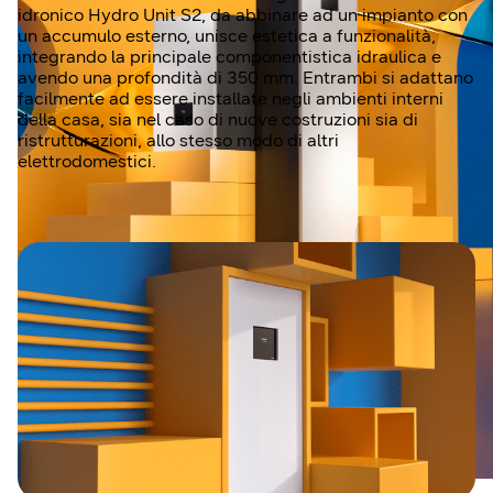
idronico Hydro Unit S2, da abbinare ad un impianto con
un accumulo esterno, unisce estetica a funzionalità,
integrando la principale componentistica idraulica e
avendo una profondità di 350 mm. Entrambi si adattano
facilmente ad essere installate negli ambienti interni
della casa, sia nel caso di nuove costruzioni sia di
ristrutturazioni, allo stesso modo di altri
elettrodomestici.