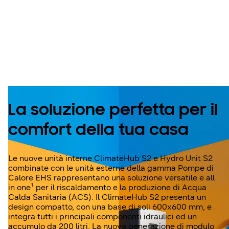
Scopri ClimateHub
S2 e Hydro Unit S2
La soluzione perfetta per il
comfort della tua casa
Le nuove unità interne ClimateHub S2 e Hydro Unit S2
combinate con le unità esterne della gamma Pompe di
Calore EHS rappresentano una soluzione versatile e all
in one¹ per il riscaldamento e la produzione di Acqua
Calda Sanitaria (ACS). Il ClimateHub S2 presenta un
design compatto, con una base di soli 600x600 mm, e
integra tutti i principali componenti idraulici ed un
accumulo da 200 litri. La nuova generazione di modulo