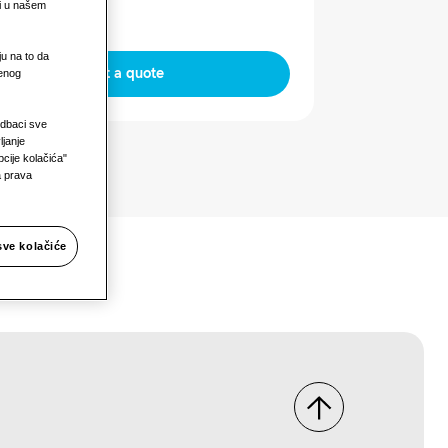
li u našem
ju na to da
Request a quote
jenog
Odbaci sve
ljanje
cije kolačića"
a prava
sve kolačiće