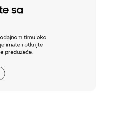
te sa
rodajnom timu oko
je imate i otkrijte
še preduzeće.