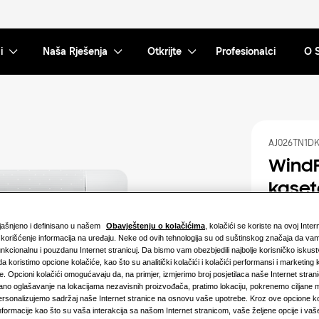
i
Naša Rješenja
Otkrijte
Profesionalci
O 
AJ026TN1D
WindF
kaset
Dostupni kap
bjašnjeno i definisano u našem
Obavještenju o kolačićima
, kolačići se koriste na ovoj Inter
 i korišćenje informacija na uređaju. Neke od ovih tehnologija su od suštinskog značaja da 
2.6KW
nkcionalnu i pouzdanu Internet stranicuj. Da bismo vam obezbjedili najbolje korisničko iskus
da koristimo opcione kolačiće, kao što su analitički kolačići i kolačići performansi i marketing ko
je. Opcioni kolačići omogućavaju da, na primjer, izmjerimo broj posjetilaca naše Internet stra
ano oglašavanje na lokacijama nezavisnih proizvođača, pratimo lokaciju, pokrenemo ciljane 
Dostupna s
ersonalizujemo sadržaj naše Internet stranice na osnovu vaše upotrebe. Kroz ove opcione k
nformacije kao što su vaša interakcija sa našom Internet stranicom, vaše željene opcije i vaš