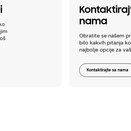
i
Kontaktiraj
nama
ako
ijim
Obratite se našem p
još
bilo kakvih pitanja ko
najbolje opcije za va
Kontaktirajte sa nama