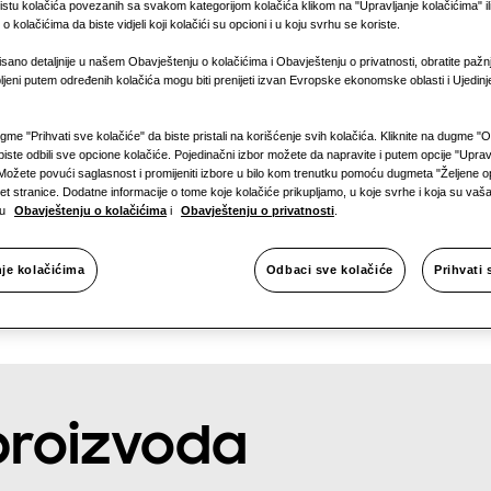
1 faza
listu kolačića povezanih sa svakom kategorijom kolačića klikom na "Upravljanje kolačićima" i
 kolačićima da biste vidjeli koji kolačići su opcioni i u koju svrhu se koriste.
isano detaljnije u našem Obavještenju o kolačićima i Obavještenju o privatnosti, obratite pažn
ljeni putem određenih kolačića mogu biti prenijeti izvan Evropske ekonomske oblasti i Ujedin
ugme "Prihvati sve kolačiće" da biste pristali na korišćenje svih kolačića. Kliknite na dugme "
biste odbili sve opcione kolačiće. Pojedinačni izbor možete da napravite i putem opcije "Uprav
Možete povući saglasnost i promijeniti izbore u bilo kom trenutku pomoću dugmeta "Željene op
et stranice. Dodatne informacije o tome koje kolačiće prikupljamo, u koje svrhe i koja su vaš
 u
Obavještenju o kolačićima
i
Obavještenju o privatnosti
.
nje kolačićima
Odbaci sve kolačiće
Prihvati 
 proizvoda