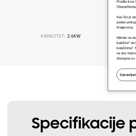
Prođite kroz 
Obavještenju o
Kao što je op
podaci prikup
Kraljevstva.
KAPACITET
:
2.6KW
Kliknite na d
kolačiće" da 
kolačićima". 
na dnu Intern
dostupna su
Upravlja
Specifikacije