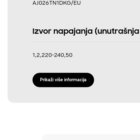
AJ026TN1DKG/EU
Izvor napajanja (unutrašnja j
1,2,220-240,50
Prikaži više informacija