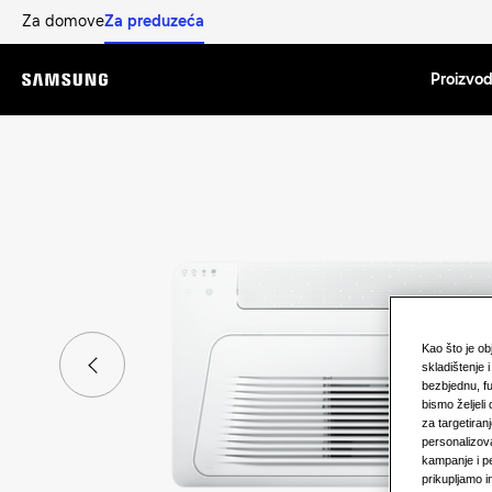
Za domove
Za preduzeća
Proizvod
Menu
Kao što je o
skladištenje
bezbjednu, fu
bismo željeli 
za targetiran
personalizov
kampanje i p
prikupljamo i