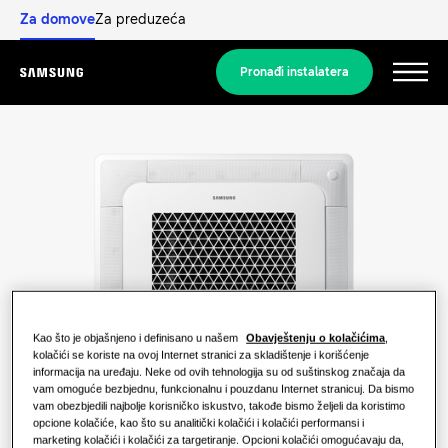
Za domove
Za preduzeća
Pronađi instalatera
Menu
Otkrijte
RJEŠENJA ZA STAMBENI SEKTOR
Naša rješenja
Šta je toplotna pumpa i kako
funkcioniše?
RJEŠENJA ZA VAŠ DOM
Proizvodi
Kao što je objašnjeno i definisano u našem
Obavještenju o kolačićima
,
Rješenja za klimatizaciju vazduha
kolačići se koriste na ovoj Internet stranici za skladištenje i korišćenje
Benefiti toplotne pumpe
informacija na uređaju. Neke od ovih tehnologija su od suštinskog značaja da
Proizvodi
O Samsungu
vam omoguće bezbjednu, funkcionalnu i pouzdanu Internet stranicuj. Da bismo
vam obezbjedili najbolje korisničko iskustvo, takođe bismo željeli da koristimo
Rješenje: toplotne pumpe
Šta je klima-uređaj i kako funkcioniše?
opcione kolačiće, kao što su analitički kolačići i kolačići performansi i
marketing kolačići i kolačići za targetiranje. Opcioni kolačići omogućavaju da,
RJEŠENJA ZA POSLOVNE ZGRADE