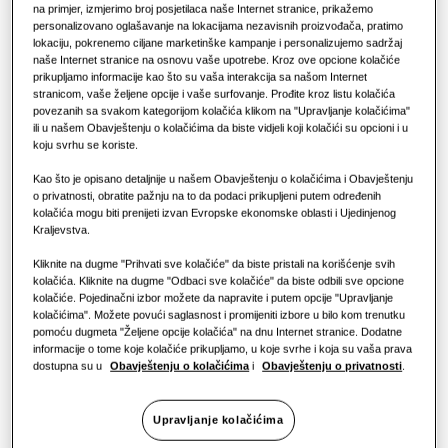
RJEŠENJA ZA POSLOVNI SEKTOR
Proizvodi Hero
na primjer, izmjerimo broj posjetilaca naše Internet stranice, prikažemo
personalizovano oglašavanje na lokacijama nezavisnih proizvođača, pratimo
KAPACITET
:
9.0KW
Rješenja za klimatizaciju vazduha
lokaciju, pokrenemo ciljane marketinške kampanje i personalizujemo sadržaj
Hoteli
naše Internet stranice na osnovu vaše upotrebe. Kroz ove opcione kolačiće
prikupljamo informacije kao što su vaša interakcija sa našom Internet
stranicom, vaše željene opcije i vaše surfovanje. Prođite kroz listu kolačića
Regulacija
Maloprodaja
AG090AN4DKH/EU
povezanih sa svakom kategorijom kolačića klikom na "Upravljanje kolačićima"
ili u našem Obavještenju o kolačićima da biste vidjeli koji kolačići su opcioni i u
WindFree™️ četvorosmjerna kaseta FCU
koju svrhu se koriste.
Restoran
Dostupni kapaciteti
Kao što je opisano detaljnije u našem Obavještenju o kolačićima i Obavještenju
o privatnosti, obratite pažnju na to da podaci prikupljeni putem određenih
kolačića mogu biti prenijeti izvan Evropske ekonomske oblasti i Ujedinjenog
Kancelarija
6.0KW
7.2KW
9.0KW
10.0KW
Kraljevstva.
Održivost
Kliknite na dugme "Prihvati sve kolačiće" da biste pristali na korišćenje svih
Dostupna snaga
kolačića. Kliknite na dugme "Odbaci sve kolačiće" da biste odbili sve opcione
kolačiće. Pojedinačni izbor možete da napravite i putem opcije "Upravljanje
One Samsung
1 faza
kolačićima". Možete povući saglasnost i promijeniti izbore u bilo kom trenutku
pomoću dugmeta "Željene opcije kolačića" na dnu Internet stranice. Dodatne
informacije o tome koje kolačiće prikupljamo, u koje svrhe i koja su vaša prava
dostupna su u
Obavještenju o kolačićima
i
Obavještenju o privatnosti
.
Pronađi instalatera
Upravljanje kolačićima