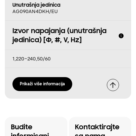
Unutrašnja jedinica
AG090AN4DKH/EU
Izvor napajanja (unutrašnja
jedinica) [Φ, #, V, Hz]
1,220~240,50/60
Prikaži više informacija
Budite
Kontaktirajte