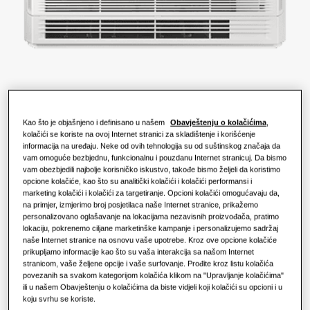
funkcioniše?
RJEŠENJA ZA VAŠ DOM
Proizvodi
Rješenja za klimatizaciju vazduha
Benefiti toplotne pumpe
Proizvodi
O Samsungu
Rješenje: toplotne pumpe
Šta je klima-uređaj i kako funkcioniše?
RJEŠENJA ZA POSLOVNE ZGRADE
RJEŠENJA ZA POSLOVNI SEKTOR
Proizvodi Hero
KAPACITET
:
3.6KW
Kao što je objašnjeno i definisano u našem
Obavještenju o kolačićima
,
Rješenja za klimatizaciju vazduha
kolačići se koriste na ovoj Internet stranici za skladištenje i korišćenje
Hoteli
informacija na uređaju. Neke od ovih tehnologija su od suštinskog značaja da
vam omoguće bezbjednu, funkcionalnu i pouzdanu Internet stranicuj. Da bismo
vam obezbjedili najbolje korisničko iskustvo, takođe bismo željeli da koristimo
AE036MNJDEH/EU
Regulacija
Maloprodaja
opcione kolačiće, kao što su analitički kolačići i kolačići performansi i
TDM Plus konzolna jedinica
marketing kolačići i kolačići za targetiranje. Opcioni kolačići omogućavaju da,
na primjer, izmjerimo broj posjetilaca naše Internet stranice, prikažemo
Restoran
personalizovano oglašavanje na lokacijama nezavisnih proizvođača, pratimo
Dostupni kapaciteti
lokaciju, pokrenemo ciljane marketinške kampanje i personalizujemo sadržaj
naše Internet stranice na osnovu vaše upotrebe. Kroz ove opcione kolačiće
2.2KW
2.8KW
3.6KW
5.6KW
prikupljamo informacije kao što su vaša interakcija sa našom Internet
Kancelarija
stranicom, vaše željene opcije i vaše surfovanje. Prođite kroz listu kolačića
povezanih sa svakom kategorijom kolačića klikom na "Upravljanje kolačićima"
Održivost
Dostupna snaga
ili u našem Obavještenju o kolačićima da biste vidjeli koji kolačići su opcioni i u
koju svrhu se koriste.