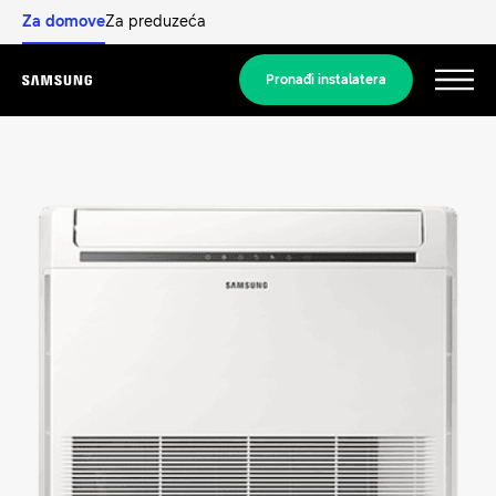
Za domove
Za preduzeća
Pronađi instalatera
Menu
Otkrijte
RJEŠENJA ZA STAMBENI SEKTOR
Naša rješenja
Šta je toplotna pumpa i kako