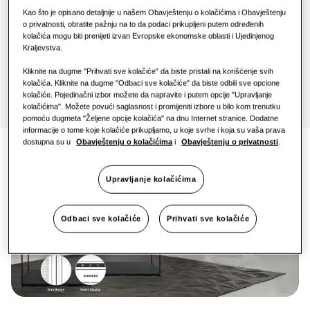
One Samsung
1 faza
Kao što je opisano detaljnije u našem Obavještenju o kolačićima i Obavještenju
o privatnosti, obratite pažnju na to da podaci prikupljeni putem određenih
kolačića mogu biti prenijeti izvan Evropske ekonomske oblasti i Ujedinjenog
Kraljevstva.
Pronađi instalatera
Kliknite na dugme "Prihvati sve kolačiće" da biste pristali na korišćenje svih
kolačića. Kliknite na dugme "Odbaci sve kolačiće" da biste odbili sve opcione
kolačiće. Pojedinačni izbor možete da napravite i putem opcije "Upravljanje
kolačićima". Možete povući saglasnost i promijeniti izbore u bilo kom trenutku
pomoću dugmeta "Željene opcije kolačića" na dnu Internet stranice. Dodatne
informacije o tome koje kolačiće prikupljamo, u koje svrhe i koja su vaša prava
dostupna su u
Obavještenju o kolačićima
i
Obavještenju o privatnosti
.
Upravljanje kolačićima
Odbaci sve kolačiće
Prihvati sve kolačiće