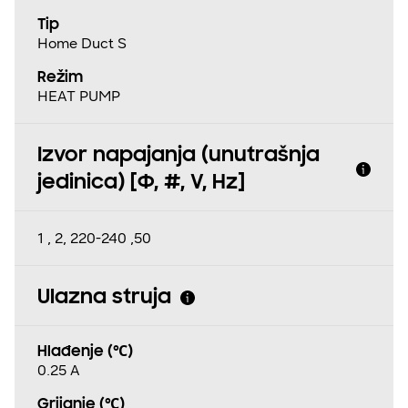
Tip
Home Duct S
Režim
HEAT PUMP
Izvor napajanja (unutrašnja
jedinica) [Φ, #, V, Hz]
1 , 2, 220-240 ,50
Ulazna struja
Hlađenje (℃)
0.25 A
Grijanje (℃)