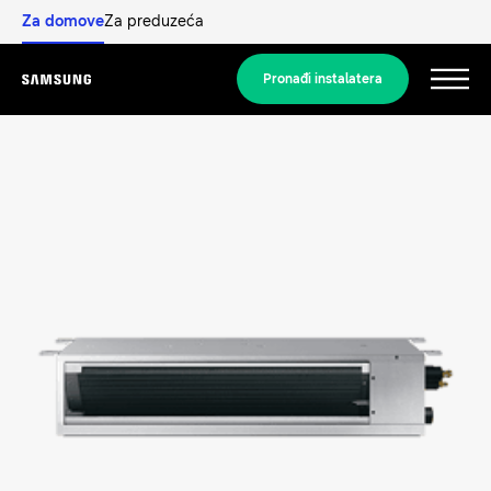
Za domove
Za preduzeća
Pronađi instalatera
Menu
Otkrijte
RJEŠENJA ZA STAMBENI SEKTOR
Naša rješenja