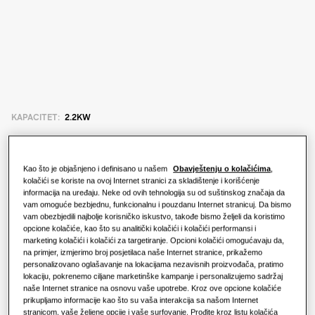
Šta je toplotna pumpa i kako
funkcioniše?
RJEŠENJA ZA VAŠ DOM
Proizvodi
Rješenja za klimatizaciju vazduha
Benefiti toplotne pumpe
Proizvodi
O Samsungu
Rješenje: toplotne pumpe
Šta je klima-uređaj i kako funkcioniše?
KAPACITET
:
2.2KW
RJEŠENJA ZA POSLOVNE ZGRADE
RJEŠENJA ZA POSLOVNI SEKTOR
Proizvodi Hero
Rješenja za klimatizaciju vazduha
Hoteli
Kao što je objašnjeno i definisano u našem
Obavještenju o kolačićima
,
AE022ANLDEH/EU
kolačići se koriste na ovoj Internet stranici za skladištenje i korišćenje
TDM Plus LSP kanalna jedinica
informacija na uređaju. Neke od ovih tehnologija su od suštinskog značaja da
Regulacija
vam omoguće bezbjednu, funkcionalnu i pouzdanu Internet stranicuj. Da bismo
Maloprodaja
vam obezbjedili najbolje korisničko iskustvo, takođe bismo željeli da koristimo
Dostupni kapaciteti
opcione kolačiće, kao što su analitički kolačići i kolačići performansi i
marketing kolačići i kolačići za targetiranje. Opcioni kolačići omogućavaju da,
Restoran
2.2KW
2.8KW
3.6KW
5.6KW
na primjer, izmjerimo broj posjetilaca naše Internet stranice, prikažemo
personalizovano oglašavanje na lokacijama nezavisnih proizvođača, pratimo
lokaciju, pokrenemo ciljane marketinške kampanje i personalizujemo sadržaj
Kancelarija
naše Internet stranice na osnovu vaše upotrebe. Kroz ove opcione kolačiće
Dostupna snaga
prikupljamo informacije kao što su vaša interakcija sa našom Internet
Održivost
stranicom, vaše željene opcije i vaše surfovanje. Prođite kroz listu kolačića