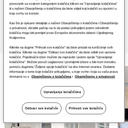
1 faza
povezanih sa svakom kategorijom kolačića klikom na "Upravljanje kolačićima"
ili u našem Obavještenju o kolačićima da biste vidjeli koji kolačići su opcioni i u
One Samsung
koju svrhu se koriste.
Pronađi instalatera
Kao što je opisano detaljnije u našem Obavještenju o kolačićima i Obavještenju
o privatnosti, obratite pažnju na to da podaci prikupljeni putem određenih
kolačića mogu biti prenijeti izvan Evropske ekonomske oblasti i Ujedinjenog
Kraljevstva.
Kliknite na dugme "Prihvati sve kolačiće" da biste pristali na korišćenje svih
kolačića. Kliknite na dugme "Odbaci sve kolačiće" da biste odbili sve opcione
kolačiće. Pojedinačni izbor možete da napravite i putem opcije "Upravljanje
kolačićima". Možete povući saglasnost i promijeniti izbore u bilo kom trenutku
pomoću dugmeta "Željene opcije kolačića" na dnu Internet stranice. Dodatne
informacije o tome koje kolačiće prikupljamo, u koje svrhe i koja su vaša prava
dostupna su u
Obavještenju o kolačićima
i
Obavještenju o privatnosti
.
Upravljanje kolačićima
Odbaci sve kolačiće
Prihvati sve kolačiće