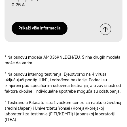
0.25 A
Prikaži više informacija
¹ Na osnovu modela AM036KNLDEH/EU. Širina drugih modela
može da varira.
² Na osnovu internog testiranja. Djelotvorno na 4 virusa
uključujući podtip H1N1, i određene bakterije. Podaci su
izmjereni pod specifičnim uslovima testiranja, a u zavisnosti od
faktora okoline i individualne upotrebe moguća su odstupanja.
³ Testirano u Kitasato Istraživačkom centru za nauku o životnoj
sredini (Japan) i Univerzitetu Yonsei (Koreja)/korejskoj
laboratoriji za testiranje (FITI/KEMTI) i japanskoj laboratoriji
(ITEA).