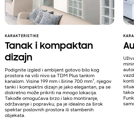
KARAKTERISTIKE
KARA
Tanak i kompaktan
Au
dizajn
Uživ
mini
auto
Podignite izgled i ambijent gotovo bilo kog
vazd
prostora na viši nivo sa TDM Plus tankim
konti
kanalom. Visine 199 mm i širine 700 mm¹, njegov
situa
tanki i kompaktni dizajn je jako elegantan, pa se
tako
diskretno može prikriti na mnogo lokacija.
Funk
Takođe omogućava brzo i lako montiranje,
samo
održavanje i popravku, pa je idealno za širok
spektar poslovnih prostora ili stambenih
objekata.