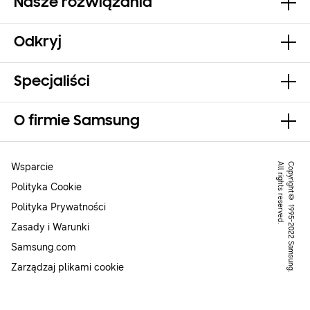
Nasze rozwiązania
Odkryj
Specjaliści
O firmie Samsung
Wsparcie
.
C
o
p
y
r
ig
h
t
©
1
9
9
5
-
2
0
2
2
S
a
m
s
u
n
g
.
A
l
l
r
ig
h
t
s
r
e
s
e
r
v
e
d
Polityka Cookie
Polityka Prywatności
Zasady i Warunki
Samsung.com
Zarządzaj plikami cookie