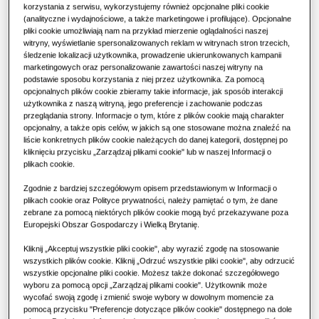
korzystania z serwisu, wykorzystujemy również opcjonalne pliki cookie
Zalety pompy ciepła
Rozwiązania klimatyzacyjne
(analityczne i wydajnościowe, a także marketingowe i profilujące). Opcjonalne
WYDAJNOŚĆ
:
12.0KW
pliki cookie umożliwiają nam na przykład mierzenie oglądalności naszej
OGRZEWANIE
:
CHŁODZENIE
:
Autoryzowani Partnerzy Serwisowi
witryny, wyświetlanie spersonalizowanych reklam w witrynach stron trzecich,
Czym jest klimatyzator i jak działa?
śledzenie lokalizacji użytkownika, prowadzenie ukierunkowanych kampanii
Sterowanie
marketingowych oraz personalizowanie zawartości naszej witryny na
ROZWIĄZANIA KOMERCYJNE
Dystrybutorzy Samsung
podstawie sposobu korzystania z niej przez użytkownika. Za pomocą
opcjonalnych plików cookie zbieramy takie informacje, jak sposób interakcji
AC120RN4DKG/EU
Hotele
użytkownika z naszą witryną, jego preferencje i zachowanie podczas
WindFree™ Kasetonowe 4-kierunkowe
przeglądania strony. Informacje o tym, które z plików cookie mają charakter
opcjonalny, a także opis celów, w jakich są one stosowane można znaleźć na
liście konkretnych plików cookie należących do danej kategorii, dostępnej po
Kompatybilne z:
Sektor detaliczny
kliknięciu przycisku „Zarządzaj plikami cookie" lub w naszej Informacji o
AC052RXADKG/EU
,
AC071RXADKG/EU
,
AC100RXADKG/EU
,
plikach cookie.
AC120RXADKG/EU
,
AC140RXADKG/EU
Restauracje
Zgodnie z bardziej szczegółowym opisem przedstawionym w Informacji o
Dostępna wydajność
plikach cookie oraz Polityce prywatności, należy pamiętać o tym, że dane
zebrane za pomocą niektórych plików cookie mogą być przekazywane poza
5.2KW
7.1KW
10.0KW
12.0KW
Biuro
Europejski Obszar Gospodarczy i Wielką Brytanię.
Kliknij „Akceptuj wszystkie pliki cookie", aby wyrazić zgodę na stosowanie
14.0KW
Zrównoważony rozwój
wszystkich plików cookie. Kliknij „Odrzuć wszystkie pliki cookie", aby odrzucić
wszystkie opcjonalne pliki cookie. Możesz także dokonać szczegółowego
wyboru za pomocą opcji „Zarządzaj plikami cookie". Użytkownik może
Dostępna moc
wycofać swoją zgodę i zmienić swoje wybory w dowolnym momencie za
pomocą przycisku "Preferencje dotyczące plików cookie" dostępnego na dole
One Samsung