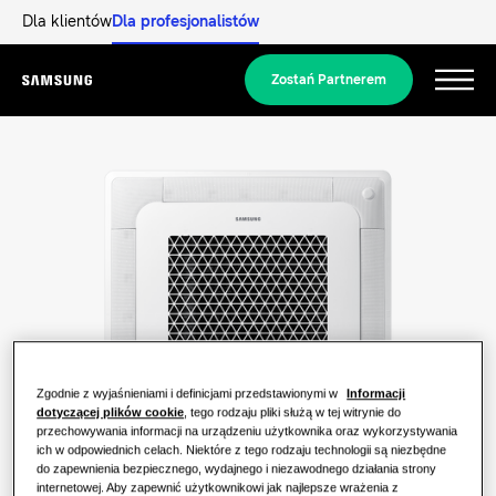
Dla klientów
Dla profesjonalistów
Zostań Partnerem
Menu
Produkty
Produkty
Nasze rozwiązania
ROZWIĄZANIA DLA TWOJEGO DOMU
Bestsellerowe produkty
Odkryj
Rozwiązania klimatyzacyjne
ROZWIĄZANIA DLA BUDYNKÓW MIESZKALNYCH
Zgodnie z wyjaśnieniami i definicjami przedstawionymi w
Informacji
Specjaliści
dotyczącej plików cookie
, tego rodzaju pliki służą w tej witrynie do
przechowywania informacji na urządzeniu użytkownika oraz wykorzystywania
Rozwiązania z zakresu pomp ciepła
Czym jest pompa ciepła i jak działa?
ich w odpowiednich celach. Niektóre z tego rodzaju technologii są niezbędne
do zapewnienia bezpiecznego, wydajnego i niezawodnego działania strony
ROZWIĄZANIA DLA OBIEKTÓW KOMERCYJNYCH
Wsparcie Techniczne
O firmie Samsung
internetowej. Aby zapewnić użytkownikowi jak najlepsze wrażenia z